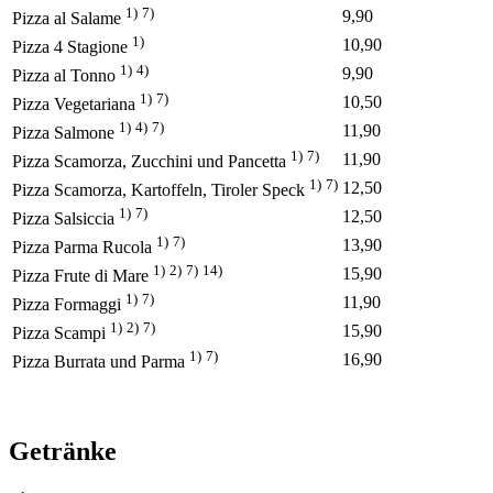
1)
7)
9,90
Pizza al Salame
1)
10,90
Pizza 4 Stagione
1)
4)
9,90
Pizza al Tonno
1)
7)
10,50
Pizza Vegetariana
1)
4)
7)
11,90
Pizza Salmone
1)
7)
11,90
Pizza Scamorza, Zucchini und Pancetta
1)
7)
12,50
Pizza Scamorza, Kartoffeln, Tiroler Speck
1)
7)
12,50
Pizza Salsiccia
1)
7)
13,90
Pizza Parma Rucola
1)
2)
7)
14)
15,90
Pizza Frute di Mare
1)
7)
11,90
Pizza Formaggi
1)
2)
7)
15,90
Pizza Scampi
1)
7)
16,90
Pizza Burrata und Parma
Getränke