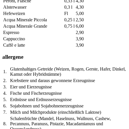
Peroni, Flasche
0,33 l
4,30
Alsterwasser
0,3 l
4,30
Hefeweizen
Fl
5,00
Acqua Minerale Piccola
0,25 l
2,50
Acqua Minerale Grande
0,75 l
6,00
Espresso
2,90
Cappuccino
3,90
Caffè e latte
3,90
allergene
Glutenhaltiges Getreide (Weizen, Rogen, Gerste, Hafer, Dinkel,
1.
Kamut oder Hybridstämme)
2.
Krebstiere und daraus gewonnene Erzeugnisse
3.
Eier und Eierzeugnisse
4.
Fische und Fischerzeugnisse
5.
Erdnüsse und Erdnusserzeugnisse
6.
Sojabohnen und Sojabohnenerzeugnisse
7.
Milch und Milchprodukte (einschließlich Laktose)
Schalenfrüchte (Mandel, Haselnuss, Wallnuss, Cashew,
8.
Pecannuss, Paranuss, Pistazie, Macadamianuss und
Queenslandnuss)