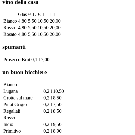
vino della casa
Glas
¼ L
½ L
1 L
Bianco
4,80
5,50
10,50
20,00
Rosso
4,80
5,50
10,50
20,00
Rosato
4,80
5,50
10,50
20,00
spumanti
Prosecco Brut
0,1 l
7,00
un buon bicchiere
Bianco
Lugana
0,2 l
10,50
Grotte sul mare
0,2 l
8,50
Pinot Grigio
0,2 l
7,50
Regaliali
0,2 l
8,50
Rosso
Indio
0,2 l
9,50
Primitivo
0,2 l
8,90