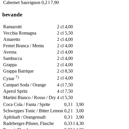
Cabernet Sauvignon
0,2 l
7,90
bevande
Ramazotti
2 cl
4,00
Vecchia Romagna
2 cl
5,50
Amaretto
2 cl
4,00
Fernet Branca / Menta
2 cl
4,00
Averna
2 cl
4,00
Sambucca
2 cl
4,00
Grappa
2 cl
4,00
Grappa Barrique
2 cl
8,50
7)
2 cl
4,00
Cynar
Campari Soda / Orange
4 cl
7,50
Aperol Spritz
4 cl
7,50
Martini Bianco / Rosso / Dry
4 cl
5,50
Coca Cola / Fanta / Sprite
0,3 l
3,90
Schweppes Tonic / Bitter Lemon
0,2 l
3,00
Apfelsaft / Orangensaft
0,3 l
3,90
Radeberger-Pilsner, Flasche
0,33 l
4,30