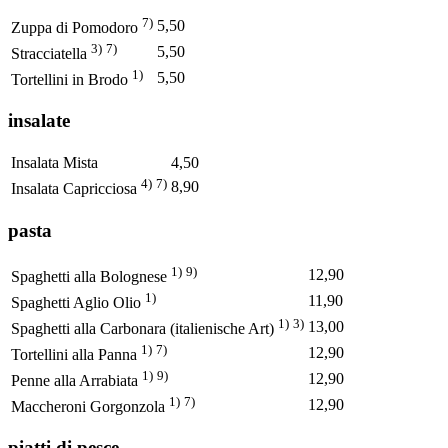
7)
5,50
Zuppa di Pomodoro
3)
7)
5,50
Stracciatella
1)
5,50
Tortellini in Brodo
insalate
Insalata Mista
4,50
4)
7)
8,90
Insalata Capricciosa
pasta
1)
9)
12,90
Spaghetti alla Bolognese
1)
11,90
Spaghetti Aglio Olio
1)
3)
13,00
Spaghetti alla Carbonara (italienische Art)
1)
7)
12,90
Tortellini alla Panna
1)
9)
12,90
Penne alla Arrabiata
1)
7)
12,90
Maccheroni Gorgonzola
piatti di pesce