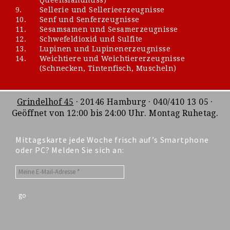
9.
Sellerie und Sellerieerzeugnisse
10.
Senf und Senferzeugnisse
11.
Sesamsamen und Sesamerzeugnisse
12.
Schwefeldioxid und Sulfite
13.
Lupinen und Lupinenerzeugnisse
14.
Weichtiere und Weichtiererzeugnisse
(Schnecken, Tintenfisch, Muscheln)
Grindelhof 45
· 20146 Hamburg · 040/410 13 05 ·
Geöffnet von 12:00 bis 24:00 Uhr. Montag Ruhetag.
Mittagskarte jede Woche frisch auf’s Smartphone
oder PC? Melden Sie sich an: