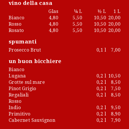
vino della casa
Glas
¼ L
½ L
1 L
Bianco
4,80
5,50
10,50
20,00
Rosso
4,80
5,50
10,50
20,00
Rosato
4,80
5,50
10,50
20,00
spumanti
Prosecco Brut
0,1 l
7,00
un buon bicchiere
Bianco
Lugana
0,2 l
10,50
Grotte sul mare
0,2 l
8,50
Pinot Grigio
0,2 l
7,50
Regaliali
0,2 l
8,50
Rosso
Indio
0,2 l
9,50
Primitivo
0,2 l
8,90
Cabernet Sauvignon
0,2 l
7,90