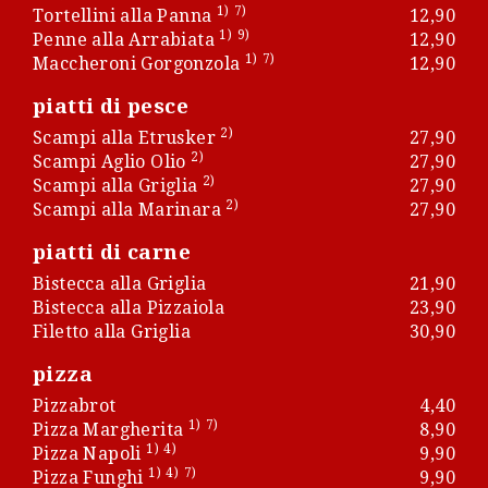
1)
7)
Tortellini alla Panna
12,90
1)
9)
Penne alla Arrabiata
12,90
1)
7)
Maccheroni Gorgonzola
12,90
piatti di pesce
2)
Scampi alla Etrusker
27,90
2)
Scampi Aglio Olio
27,90
2)
Scampi alla Griglia
27,90
2)
Scampi alla Marinara
27,90
piatti di carne
Bistecca alla Griglia
21,90
Bistecca alla Pizzaiola
23,90
Filetto alla Griglia
30,90
pizza
Pizzabrot
4,40
1)
7)
Pizza Margherita
8,90
1)
4)
Pizza Napoli
9,90
1)
4)
7)
Pizza Funghi
9,90