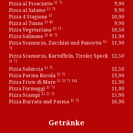
1)
7)
Pizza al Prosciutto
9,90
1)
7)
Pizza al Salame
9,90
1)
Pizza 4 Stagione
10,90
1)
4)
Pizza al Tonno
9,90
1)
7)
Pizza Vegetariana
10,50
1)
4)
7)
Pizza Salmone
11,90
1)
Pizza Scamorza, Zucchini und Pancetta
11,90
7)
Pizza Scamorza, Kartoffeln, Tiroler Speck
12,50
1)
7)
1)
7)
Pizza Salsiccia
12,50
1)
7)
Pizza Parma Rucola
13,90
1)
2)
7)
14)
Pizza Frute di Mare
15,90
1)
7)
Pizza Formaggi
11,90
1)
2)
7)
Pizza Scampi
15,90
1)
7)
Pizza Burrata und Parma
16,90
Getränke