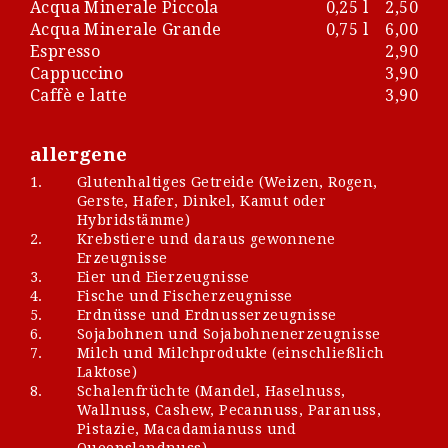
Acqua Minerale Piccola
0,25 l
2,50
Acqua Minerale Grande
0,75 l
6,00
Espresso
2,90
Cappuccino
3,90
Caffè e latte
3,90
allergene
1.
Glutenhaltiges Getreide (Weizen, Rogen,
Gerste, Hafer, Dinkel, Kamut oder
Hybridstämme)
2.
Krebstiere und daraus gewonnene
Erzeugnisse
3.
Eier und Eierzeugnisse
4.
Fische und Fischerzeugnisse
5.
Erdnüsse und Erdnusserzeugnisse
6.
Sojabohnen und Sojabohnenerzeugnisse
7.
Milch und Milchprodukte (einschließlich
Laktose)
8.
Schalenfrüchte (Mandel, Haselnuss,
Wallnuss, Cashew, Pecannuss, Paranuss,
Pistazie, Macadamianuss und
Queenslandnuss)