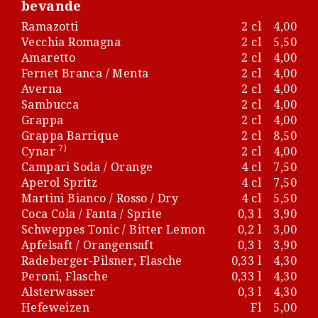
bevande
Ramazotti
2 cl
4,00
Vecchia Romagna
2 cl
5,50
Amaretto
2 cl
4,00
Fernet Branca / Menta
2 cl
4,00
Averna
2 cl
4,00
Sambucca
2 cl
4,00
Grappa
2 cl
4,00
Grappa Barrique
2 cl
8,50
7)
Cynar
2 cl
4,00
Campari Soda / Orange
4 cl
7,50
Aperol Spritz
4 cl
7,50
Martini Bianco / Rosso / Dry
4 cl
5,50
Coca Cola / Fanta / Sprite
0,3 l
3,90
Schweppes Tonic / Bitter Lemon
0,2 l
3,00
Apfelsaft / Orangensaft
0,3 l
3,90
Radeberger-Pilsner, Flasche
0,33 l
4,30
Peroni, Flasche
0,33 l
4,30
Alsterwasser
0,3 l
4,30
Hefeweizen
Fl
5,00