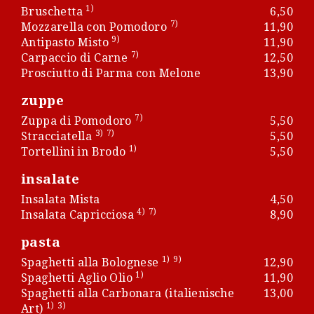
1)
Bruschetta
6,50
7)
Mozzarella con Pomodoro
11,90
9)
Antipasto Misto
11,90
7)
Carpaccio di Carne
12,50
Prosciutto di Parma con Melone
13,90
zuppe
7)
Zuppa di Pomodoro
5,50
3)
7)
Stracciatella
5,50
1)
Tortellini in Brodo
5,50
insalate
Insalata Mista
4,50
4)
7)
Insalata Capricciosa
8,90
pasta
1)
9)
Spaghetti alla Bolognese
12,90
1)
Spaghetti Aglio Olio
11,90
Spaghetti alla Carbonara (italienische
13,00
1)
3)
Art)