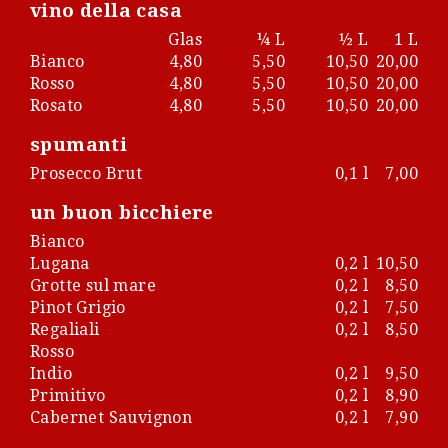
vino della casa
Glas
¼ L
½ L
1 L
Bianco
4,80
5,50
10,50
20,00
Rosso
4,80
5,50
10,50
20,00
Rosato
4,80
5,50
10,50
20,00
spumanti
Prosecco Brut
0,1 l
7,00
un buon bicchiere
Bianco
Lugana
0,2 l
10,50
Grotte sul mare
0,2 l
8,50
Pinot Grigio
0,2 l
7,50
Regaliali
0,2 l
8,50
Rosso
Indio
0,2 l
9,50
Primitivo
0,2 l
8,90
Cabernet Sauvignon
0,2 l
7,90