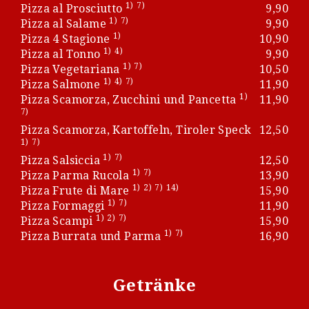
1)
7)
Pizza al Prosciutto
9,90
1)
7)
Pizza al Salame
9,90
1)
Pizza 4 Stagione
10,90
1)
4)
Pizza al Tonno
9,90
1)
7)
Pizza Vegetariana
10,50
1)
4)
7)
Pizza Salmone
11,90
1)
Pizza Scamorza, Zucchini und Pancetta
11,90
7)
Pizza Scamorza, Kartoffeln, Tiroler Speck
12,50
1)
7)
1)
7)
Pizza Salsiccia
12,50
1)
7)
Pizza Parma Rucola
13,90
1)
2)
7)
14)
Pizza Frute di Mare
15,90
1)
7)
Pizza Formaggi
11,90
1)
2)
7)
Pizza Scampi
15,90
1)
7)
Pizza Burrata und Parma
16,90
Getränke