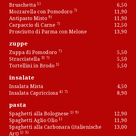
1)
Bruschetta
6,50
7)
Mozzarella con Pomodoro
11,90
9)
Antipasto Misto
11,90
7)
Carpaccio di Carne
12,50
Prosciutto di Parma con Melone
13,90
zuppe
7)
Zuppa di Pomodoro
5,50
3)
7)
Stracciatella
5,50
1)
Tortellini in Brodo
5,50
insalate
Insalata Mista
4,50
4)
7)
Insalata Capricciosa
8,90
pasta
1)
9)
Spaghetti alla Bolognese
12,90
1)
Spaghetti Aglio Olio
11,90
Spaghetti alla Carbonara (italienische
13,00
1)
3)
Art)