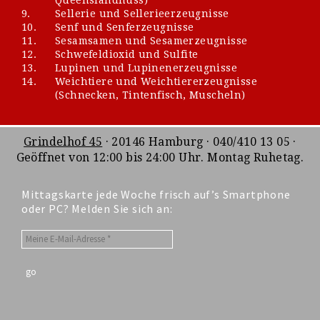
9.
Sellerie und Sellerieerzeugnisse
10.
Senf und Senferzeugnisse
11.
Sesamsamen und Sesamerzeugnisse
12.
Schwefeldioxid und Sulfite
13.
Lupinen und Lupinenerzeugnisse
14.
Weichtiere und Weichtiererzeugnisse
(Schnecken, Tintenfisch, Muscheln)
Grindelhof 45
· 20146 Hamburg · 040/410 13 05 ·
Geöffnet von 12:00 bis 24:00 Uhr. Montag Ruhetag.
Mittagskarte jede Woche frisch auf’s Smartphone
oder PC? Melden Sie sich an: