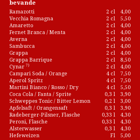
bevande
Ramazotti
2 cl
4,00
Vecchia Romagna
2 cl
5,50
Amaretto
2 cl
4,00
Fernet Branca / Menta
2 cl
4,00
Averna
2 cl
4,00
Sambucca
2 cl
4,00
Grappa
2 cl
4,00
Grappa Barrique
2 cl
8,50
7)
Cynar
2 cl
4,00
Campari Soda / Orange
4 cl
7,50
Aperol Spritz
4 cl
7,50
Martini Bianco / Rosso / Dry
4 cl
5,50
Coca Cola / Fanta / Sprite
0,3 l
3,90
Schweppes Tonic / Bitter Lemon
0,2 l
3,00
Apfelsaft / Orangensaft
0,3 l
3,90
Radeberger-Pilsner, Flasche
0,33 l
4,30
Peroni, Flasche
0,33 l
4,30
Alsterwasser
0,3 l
4,30
Hefeweizen
Fl
5,00