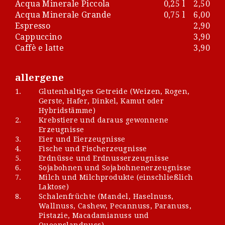
Acqua Minerale Piccola
0,25 l
2,50
Acqua Minerale Grande
0,75 l
6,00
Espresso
2,90
Cappuccino
3,90
Caffè e latte
3,90
allergene
1.
Glutenhaltiges Getreide (Weizen, Rogen,
Gerste, Hafer, Dinkel, Kamut oder
Hybridstämme)
2.
Krebstiere und daraus gewonnene
Erzeugnisse
3.
Eier und Eierzeugnisse
4.
Fische und Fischerzeugnisse
5.
Erdnüsse und Erdnusserzeugnisse
6.
Sojabohnen und Sojabohnenerzeugnisse
7.
Milch und Milchprodukte (einschließlich
Laktose)
8.
Schalenfrüchte (Mandel, Haselnuss,
Wallnuss, Cashew, Pecannuss, Paranuss,
Pistazie, Macadamianuss und
Queenslandnuss)