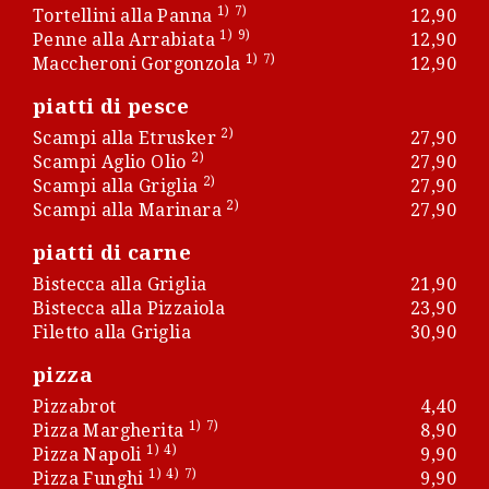
1)
7)
Tortellini alla Panna
12,90
1)
9)
Penne alla Arrabiata
12,90
1)
7)
Maccheroni Gorgonzola
12,90
piatti di pesce
2)
Scampi alla Etrusker
27,90
2)
Scampi Aglio Olio
27,90
2)
Scampi alla Griglia
27,90
2)
Scampi alla Marinara
27,90
piatti di carne
Bistecca alla Griglia
21,90
Bistecca alla Pizzaiola
23,90
Filetto alla Griglia
30,90
pizza
Pizzabrot
4,40
1)
7)
Pizza Margherita
8,90
1)
4)
Pizza Napoli
9,90
1)
4)
7)
Pizza Funghi
9,90