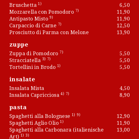
1)
Bruschetta
6,50
7)
Mozzarella con Pomodoro
11,90
9)
Antipasto Misto
11,90
7)
Carpaccio di Carne
12,50
Prosciutto di Parma con Melone
13,90
zuppe
7)
Zuppa di Pomodoro
5,50
3)
7)
Stracciatella
5,50
1)
Tortellini in Brodo
5,50
insalate
Insalata Mista
4,50
4)
7)
Insalata Capricciosa
8,90
pasta
1)
9)
Spaghetti alla Bolognese
12,90
1)
Spaghetti Aglio Olio
11,90
Spaghetti alla Carbonara (italienische
13,00
1)
3)
Art)