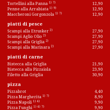
1)
7)
Tortellini alla Panna
12,90
1)
9)
Penne alla Arrabiata
12,90
1)
7)
Maccheroni Gorgonzola
12,90
piatti di pesce
2)
Scampi alla Etrusker
27,90
2)
Scampi Aglio Olio
27,90
2)
Scampi alla Griglia
27,90
2)
Scampi alla Marinara
27,90
piatti di carne
Bistecca alla Griglia
21,90
Bistecca alla Pizzaiola
23,90
Filetto alla Griglia
30,90
pizza
Pizzabrot
4,40
1)
7)
Pizza Margherita
8,90
1)
4)
Pizza Napoli
9,90
1)
4)
7)
Pizza Funghi
9,90