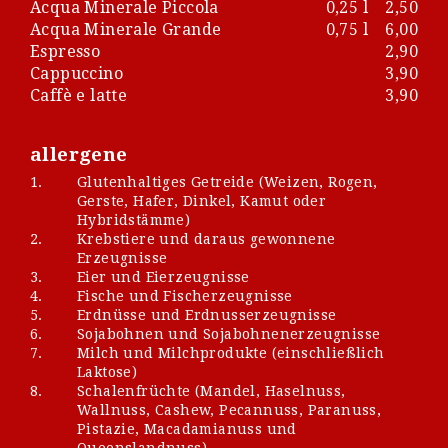
Acqua Minerale Piccola
0,25 l
2,50
Acqua Minerale Grande
0,75 l
6,00
Espresso
2,90
Cappuccino
3,90
Caffè e latte
3,90
allergene
1.
Glutenhaltiges Getreide (Weizen, Rogen,
Gerste, Hafer, Dinkel, Kamut oder
Hybridstämme)
2.
Krebstiere und daraus gewonnene
Erzeugnisse
3.
Eier und Eierzeugnisse
4.
Fische und Fischerzeugnisse
5.
Erdnüsse und Erdnusserzeugnisse
6.
Sojabohnen und Sojabohnenerzeugnisse
7.
Milch und Milchprodukte (einschließlich
Laktose)
8.
Schalenfrüchte (Mandel, Haselnuss,
Wallnuss, Cashew, Pecannuss, Paranuss,
Pistazie, Macadamianuss und
Queenslandnuss)