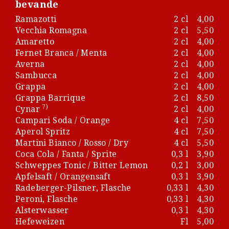
bevande
Ramazotti
2 cl
4,00
Vecchia Romagna
2 cl
5,50
Amaretto
2 cl
4,00
Fernet Branca / Menta
2 cl
4,00
Averna
2 cl
4,00
Sambucca
2 cl
4,00
Grappa
2 cl
4,00
Grappa Barrique
2 cl
8,50
7)
Cynar
2 cl
4,00
Campari Soda / Orange
4 cl
7,50
Aperol Spritz
4 cl
7,50
Martini Bianco / Rosso / Dry
4 cl
5,50
Coca Cola / Fanta / Sprite
0,3 l
3,90
Schweppes Tonic / Bitter Lemon
0,2 l
3,00
Apfelsaft / Orangensaft
0,3 l
3,90
Radeberger-Pilsner, Flasche
0,33 l
4,30
Peroni, Flasche
0,33 l
4,30
Alsterwasser
0,3 l
4,30
Hefeweizen
Fl
5,00