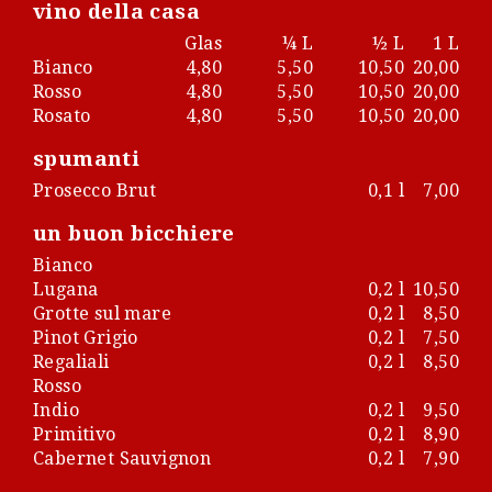
vino della casa
Glas
¼ L
½ L
1 L
Bianco
4,80
5,50
10,50
20,00
Rosso
4,80
5,50
10,50
20,00
Rosato
4,80
5,50
10,50
20,00
spumanti
Prosecco Brut
0,1 l
7,00
un buon bicchiere
Bianco
Lugana
0,2 l
10,50
Grotte sul mare
0,2 l
8,50
Pinot Grigio
0,2 l
7,50
Regaliali
0,2 l
8,50
Rosso
Indio
0,2 l
9,50
Primitivo
0,2 l
8,90
Cabernet Sauvignon
0,2 l
7,90