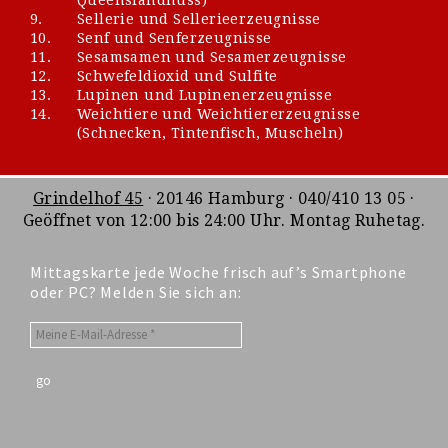
9.
Sellerie und Sellerieerzeugnisse
10.
Senf und Senferzeugnisse
11.
Sesamsamen und Sesamerzeugnisse
12.
Schwefeldioxid und Sulfite
13.
Lupinen und Lupinenerzeugnisse
14.
Weichtiere und Weichtiererzeugnisse
(Schnecken, Tintenfisch, Muscheln)
Grindelhof 45
· 20146 Hamburg · 040/410 13 05 ·
Geöffnet von 12:00 bis 24:00 Uhr. Montag Ruhetag.
Mittagskarte jede Woche frisch auf’s Smartphone
oder PC? Melden Sie sich an: