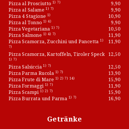
1)
7)
Pizza al Prosciutto
9,90
1)
7)
Pizza al Salame
9,90
1)
Pizza 4 Stagione
10,90
1)
4)
Pizza al Tonno
9,90
1)
7)
Pizza Vegetariana
10,50
1)
4)
7)
Pizza Salmone
11,90
1)
Pizza Scamorza, Zucchini und Pancetta
11,90
7)
Pizza Scamorza, Kartoffeln, Tiroler Speck
12,50
1)
7)
1)
7)
Pizza Salsiccia
12,50
1)
7)
Pizza Parma Rucola
13,90
1)
2)
7)
14)
Pizza Frute di Mare
15,90
1)
7)
Pizza Formaggi
11,90
1)
2)
7)
Pizza Scampi
15,90
1)
7)
Pizza Burrata und Parma
16,90
Getränke