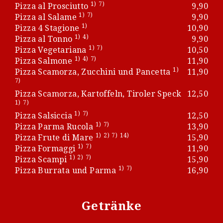
1)
7)
Pizza al Prosciutto
9,90
1)
7)
Pizza al Salame
9,90
1)
Pizza 4 Stagione
10,90
1)
4)
Pizza al Tonno
9,90
1)
7)
Pizza Vegetariana
10,50
1)
4)
7)
Pizza Salmone
11,90
1)
Pizza Scamorza, Zucchini und Pancetta
11,90
7)
Pizza Scamorza, Kartoffeln, Tiroler Speck
12,50
1)
7)
1)
7)
Pizza Salsiccia
12,50
1)
7)
Pizza Parma Rucola
13,90
1)
2)
7)
14)
Pizza Frute di Mare
15,90
1)
7)
Pizza Formaggi
11,90
1)
2)
7)
Pizza Scampi
15,90
1)
7)
Pizza Burrata und Parma
16,90
Getränke