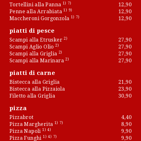
1)
7)
Tortellini alla Panna
12,90
1)
9)
Penne alla Arrabiata
12,90
1)
7)
Maccheroni Gorgonzola
12,90
piatti di pesce
2)
Scampi alla Etrusker
27,90
2)
Scampi Aglio Olio
27,90
2)
Scampi alla Griglia
27,90
2)
Scampi alla Marinara
27,90
piatti di carne
Bistecca alla Griglia
21,90
Bistecca alla Pizzaiola
23,90
Filetto alla Griglia
30,90
pizza
Pizzabrot
4,40
1)
7)
Pizza Margherita
8,90
1)
4)
Pizza Napoli
9,90
1)
4)
7)
Pizza Funghi
9,90