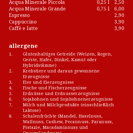
Acqua Minerale Piccola
0,25 l
2,50
Acqua Minerale Grande
0,75 l
6,00
Espresso
2,90
Cappuccino
3,90
Caffè e latte
3,90
allergene
1.
Glutenhaltiges Getreide (Weizen, Rogen,
Gerste, Hafer, Dinkel, Kamut oder
Hybridstämme)
2.
Krebstiere und daraus gewonnene
Erzeugnisse
3.
Eier und Eierzeugnisse
4.
Fische und Fischerzeugnisse
5.
Erdnüsse und Erdnusserzeugnisse
6.
Sojabohnen und Sojabohnenerzeugnisse
7.
Milch und Milchprodukte (einschließlich
Laktose)
8.
Schalenfrüchte (Mandel, Haselnuss,
Wallnuss, Cashew, Pecannuss, Paranuss,
Pistazie, Macadamianuss und
Queenslandnuss)