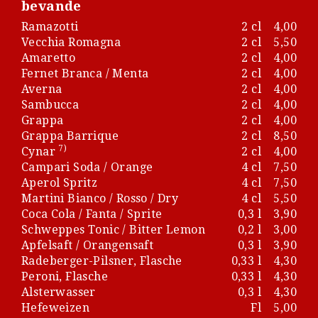
bevande
Ramazotti
2 cl
4,00
Vecchia Romagna
2 cl
5,50
Amaretto
2 cl
4,00
Fernet Branca / Menta
2 cl
4,00
Averna
2 cl
4,00
Sambucca
2 cl
4,00
Grappa
2 cl
4,00
Grappa Barrique
2 cl
8,50
7)
Cynar
2 cl
4,00
Campari Soda / Orange
4 cl
7,50
Aperol Spritz
4 cl
7,50
Martini Bianco / Rosso / Dry
4 cl
5,50
Coca Cola / Fanta / Sprite
0,3 l
3,90
Schweppes Tonic / Bitter Lemon
0,2 l
3,00
Apfelsaft / Orangensaft
0,3 l
3,90
Radeberger-Pilsner, Flasche
0,33 l
4,30
Peroni, Flasche
0,33 l
4,30
Alsterwasser
0,3 l
4,30
Hefeweizen
Fl
5,00