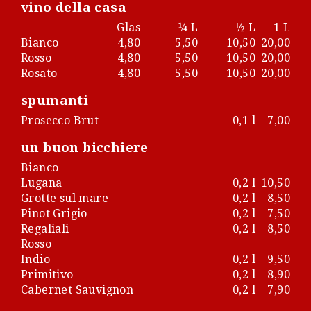
vino della casa
Glas
¼ L
½ L
1 L
Bianco
4,80
5,50
10,50
20,00
Rosso
4,80
5,50
10,50
20,00
Rosato
4,80
5,50
10,50
20,00
spumanti
Prosecco Brut
0,1 l
7,00
un buon bicchiere
Bianco
Lugana
0,2 l
10,50
Grotte sul mare
0,2 l
8,50
Pinot Grigio
0,2 l
7,50
Regaliali
0,2 l
8,50
Rosso
Indio
0,2 l
9,50
Primitivo
0,2 l
8,90
Cabernet Sauvignon
0,2 l
7,90