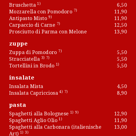
1)
Bruschetta
6,50
7)
Mozzarella con Pomodoro
11,90
9)
Antipasto Misto
11,90
7)
Carpaccio di Carne
12,50
Prosciutto di Parma con Melone
13,90
zuppe
7)
Zuppa di Pomodoro
5,50
3)
7)
Stracciatella
5,50
1)
Tortellini in Brodo
5,50
insalate
Insalata Mista
4,50
4)
7)
Insalata Capricciosa
8,90
pasta
1)
9)
Spaghetti alla Bolognese
12,90
1)
Spaghetti Aglio Olio
11,90
Spaghetti alla Carbonara (italienische
13,00
1)
3)
Art)