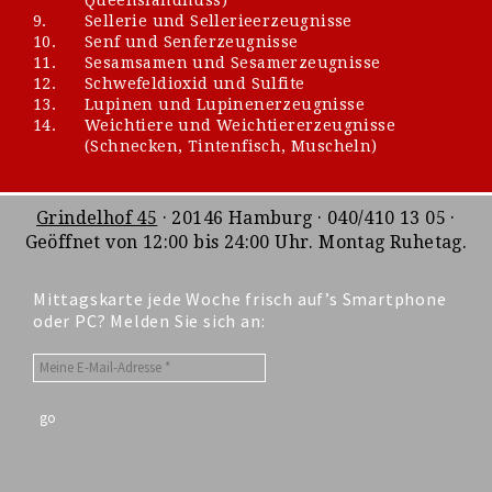
9.
Sellerie und Sellerieerzeugnisse
10.
Senf und Senferzeugnisse
11.
Sesamsamen und Sesamerzeugnisse
12.
Schwefeldioxid und Sulfite
13.
Lupinen und Lupinenerzeugnisse
14.
Weichtiere und Weichtiererzeugnisse
(Schnecken, Tintenfisch, Muscheln)
Grindelhof 45
· 20146 Hamburg · 040/410 13 05 ·
Geöffnet von 12:00 bis 24:00 Uhr. Montag Ruhetag.
Mittagskarte jede Woche frisch auf’s Smartphone
oder PC? Melden Sie sich an: