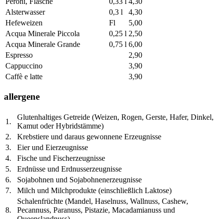
Peroni, Flasche
0,33 l
4,30
Alsterwasser
0,3 l
4,30
Hefeweizen
Fl
5,00
Acqua Minerale Piccola
0,25 l
2,50
Acqua Minerale Grande
0,75 l
6,00
Espresso
2,90
Cappuccino
3,90
Caffè e latte
3,90
allergene
Glutenhaltiges Getreide (Weizen, Rogen, Gerste, Hafer, Dinkel,
1.
Kamut oder Hybridstämme)
2.
Krebstiere und daraus gewonnene Erzeugnisse
3.
Eier und Eierzeugnisse
4.
Fische und Fischerzeugnisse
5.
Erdnüsse und Erdnusserzeugnisse
6.
Sojabohnen und Sojabohnenerzeugnisse
7.
Milch und Milchprodukte (einschließlich Laktose)
Schalenfrüchte (Mandel, Haselnuss, Wallnuss, Cashew,
8.
Pecannuss, Paranuss, Pistazie, Macadamianuss und
Queenslandnuss)