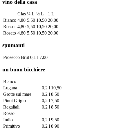
vino della casa
Glas
¼ L
½ L
1 L
Bianco
4,80
5,50
10,50
20,00
Rosso
4,80
5,50
10,50
20,00
Rosato
4,80
5,50
10,50
20,00
spumanti
Prosecco Brut
0,1 l
7,00
un buon bicchiere
Bianco
Lugana
0,2 l
10,50
Grotte sul mare
0,2 l
8,50
Pinot Grigio
0,2 l
7,50
Regaliali
0,2 l
8,50
Rosso
Indio
0,2 l
9,50
Primitivo
0,2 l
8,90