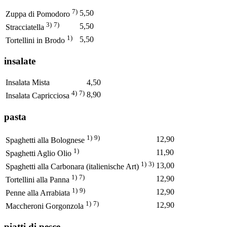
7)
5,50
Zuppa di Pomodoro
3)
7)
5,50
Stracciatella
1)
5,50
Tortellini in Brodo
insalate
Insalata Mista
4,50
4)
7)
8,90
Insalata Capricciosa
pasta
1)
9)
12,90
Spaghetti alla Bolognese
1)
11,90
Spaghetti Aglio Olio
1)
3)
13,00
Spaghetti alla Carbonara (italienische Art)
1)
7)
12,90
Tortellini alla Panna
1)
9)
12,90
Penne alla Arrabiata
1)
7)
12,90
Maccheroni Gorgonzola
piatti di pesce