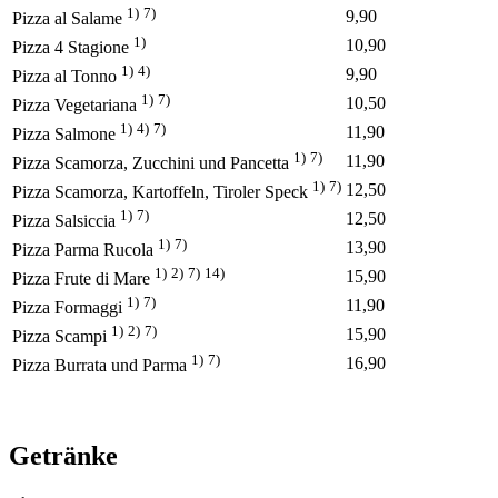
1)
7)
9,90
Pizza al Salame
1)
10,90
Pizza 4 Stagione
1)
4)
9,90
Pizza al Tonno
1)
7)
10,50
Pizza Vegetariana
1)
4)
7)
11,90
Pizza Salmone
1)
7)
11,90
Pizza Scamorza, Zucchini und Pancetta
1)
7)
12,50
Pizza Scamorza, Kartoffeln, Tiroler Speck
1)
7)
12,50
Pizza Salsiccia
1)
7)
13,90
Pizza Parma Rucola
1)
2)
7)
14)
15,90
Pizza Frute di Mare
1)
7)
11,90
Pizza Formaggi
1)
2)
7)
15,90
Pizza Scampi
1)
7)
16,90
Pizza Burrata und Parma
Getränke