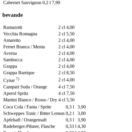
Cabernet Sauvignon
0,2 l
7,90
bevande
Ramazotti
2 cl
4,00
Vecchia Romagna
2 cl
5,50
Amaretto
2 cl
4,00
Fernet Branca / Menta
2 cl
4,00
Averna
2 cl
4,00
Sambucca
2 cl
4,00
Grappa
2 cl
4,00
Grappa Barrique
2 cl
8,50
7)
2 cl
4,00
Cynar
Campari Soda / Orange
4 cl
7,50
Aperol Spritz
4 cl
7,50
Martini Bianco / Rosso / Dry
4 cl
5,50
Coca Cola / Fanta / Sprite
0,3 l
3,90
Schweppes Tonic / Bitter Lemon
0,2 l
3,00
Apfelsaft / Orangensaft
0,3 l
3,90
Radeberger-Pilsner, Flasche
0,33 l
4,30