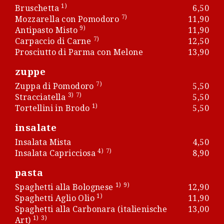
1)
Bruschetta
6,50
7)
Mozzarella con Pomodoro
11,90
9)
Antipasto Misto
11,90
7)
Carpaccio di Carne
12,50
Prosciutto di Parma con Melone
13,90
zuppe
7)
Zuppa di Pomodoro
5,50
3)
7)
Stracciatella
5,50
1)
Tortellini in Brodo
5,50
insalate
Insalata Mista
4,50
4)
7)
Insalata Capricciosa
8,90
pasta
1)
9)
Spaghetti alla Bolognese
12,90
1)
Spaghetti Aglio Olio
11,90
Spaghetti alla Carbonara (italienische
13,00
1)
3)
Art)