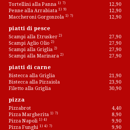
1)
7)
Tortellini alla Panna
12,90
1)
9)
Penne alla Arrabiata
12,90
1)
7)
Maccheroni Gorgonzola
12,90
piatti di pesce
2)
Scampi alla Etrusker
27,90
2)
Scampi Aglio Olio
27,90
2)
Scampi alla Griglia
27,90
2)
Scampi alla Marinara
27,90
piatti di carne
Bistecca alla Griglia
21,90
Bistecca alla Pizzaiola
23,90
Filetto alla Griglia
30,90
pizza
Pizzabrot
4,40
1)
7)
Pizza Margherita
8,90
1)
4)
Pizza Napoli
9,90
1)
4)
7)
Pizza Funghi
9,90