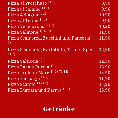
1)
7)
Pizza al Prosciutto
9,90
1)
7)
Pizza al Salame
9,90
1)
Pizza 4 Stagione
10,90
1)
4)
Pizza al Tonno
9,90
1)
7)
Pizza Vegetariana
10,50
1)
4)
7)
Pizza Salmone
11,90
1)
Pizza Scamorza, Zucchini und Pancetta
11,90
7)
Pizza Scamorza, Kartoffeln, Tiroler Speck
12,50
1)
7)
1)
7)
Pizza Salsiccia
12,50
1)
7)
Pizza Parma Rucola
13,90
1)
2)
7)
14)
Pizza Frute di Mare
15,90
1)
7)
Pizza Formaggi
11,90
1)
2)
7)
Pizza Scampi
15,90
1)
7)
Pizza Burrata und Parma
16,90
Getränke