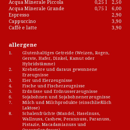
Acqua Minerale Piccola
0,25 l
2,50
Acqua Minerale Grande
0,75 l
6,00
Espresso
2,90
Cappuccino
3,90
Caffè e latte
3,90
allergene
1.
Glutenhaltiges Getreide (Weizen, Rogen,
Gerste, Hafer, Dinkel, Kamut oder
Hybridstämme)
2.
Krebstiere und daraus gewonnene
Erzeugnisse
3.
Eier und Eierzeugnisse
4.
Fische und Fischerzeugnisse
5.
Erdnüsse und Erdnusserzeugnisse
6.
Sojabohnen und Sojabohnenerzeugnisse
7.
Milch und Milchprodukte (einschließlich
Laktose)
8.
Schalenfrüchte (Mandel, Haselnuss,
Wallnuss, Cashew, Pecannuss, Paranuss,
Pistazie, Macadamianuss und
Queenslandnuss)