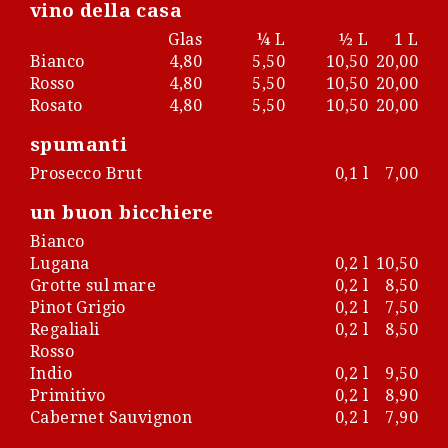
vino della casa
Glas
¼ L
½ L
1 L
Bianco
4,80
5,50
10,50
20,00
Rosso
4,80
5,50
10,50
20,00
Rosato
4,80
5,50
10,50
20,00
spumanti
Prosecco Brut
0,1 l
7,00
un buon bicchiere
Bianco
Lugana
0,2 l
10,50
Grotte sul mare
0,2 l
8,50
Pinot Grigio
0,2 l
7,50
Regaliali
0,2 l
8,50
Rosso
Indio
0,2 l
9,50
Primitivo
0,2 l
8,90
Cabernet Sauvignon
0,2 l
7,90