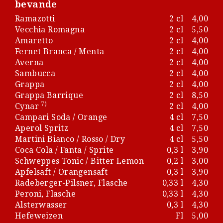
bevande
Ramazotti
2 cl
4,00
Vecchia Romagna
2 cl
5,50
Amaretto
2 cl
4,00
Fernet Branca / Menta
2 cl
4,00
Averna
2 cl
4,00
Sambucca
2 cl
4,00
Grappa
2 cl
4,00
Grappa Barrique
2 cl
8,50
7)
Cynar
2 cl
4,00
Campari Soda / Orange
4 cl
7,50
Aperol Spritz
4 cl
7,50
Martini Bianco / Rosso / Dry
4 cl
5,50
Coca Cola / Fanta / Sprite
0,3 l
3,90
Schweppes Tonic / Bitter Lemon
0,2 l
3,00
Apfelsaft / Orangensaft
0,3 l
3,90
Radeberger-Pilsner, Flasche
0,33 l
4,30
Peroni, Flasche
0,33 l
4,30
Alsterwasser
0,3 l
4,30
Hefeweizen
Fl
5,00