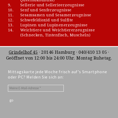
9.
Sellerie und Sellerieerzeugnisse
10.
Senf und Senferzeugnisse
11.
Sesamsamen und Sesamerzeugnisse
12.
Schwefeldioxid und Sulfite
13.
Lupinen und Lupinenerzeugnisse
14.
Weichtiere und Weichtiererzeugnisse
(Schnecken, Tintenfisch, Muscheln)
Grindelhof 45
· 20146 Hamburg · 040/410 13 05 ·
Geöffnet von 12:00 bis 24:00 Uhr. Montag Ruhetag.
Mittagskarte jede Woche frisch auf’s Smartphone
oder PC? Melden Sie sich an: