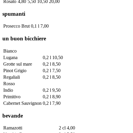
Rosato
4,80
5,50
10,50
20,00
spumanti
Prosecco Brut
0,1 l
7,00
un buon bicchiere
Bianco
Lugana
0,2 l
10,50
Grotte sul mare
0,2 l
8,50
Pinot Grigio
0,2 l
7,50
Regaliali
0,2 l
8,50
Rosso
Indio
0,2 l
9,50
Primitivo
0,2 l
8,90
Cabernet Sauvignon
0,2 l
7,90
bevande
Ramazotti
2 cl
4,00