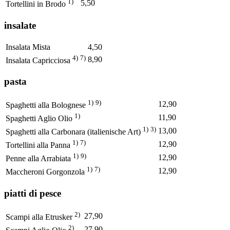
1)
5,50
Tortellini in Brodo
insalate
Insalata Mista
4,50
4)
7)
8,90
Insalata Capricciosa
pasta
1)
9)
12,90
Spaghetti alla Bolognese
1)
11,90
Spaghetti Aglio Olio
1)
3)
13,00
Spaghetti alla Carbonara (italienische Art)
1)
7)
12,90
Tortellini alla Panna
1)
9)
12,90
Penne alla Arrabiata
1)
7)
12,90
Maccheroni Gorgonzola
piatti di pesce
2)
27,90
Scampi alla Etrusker
2)
27,90