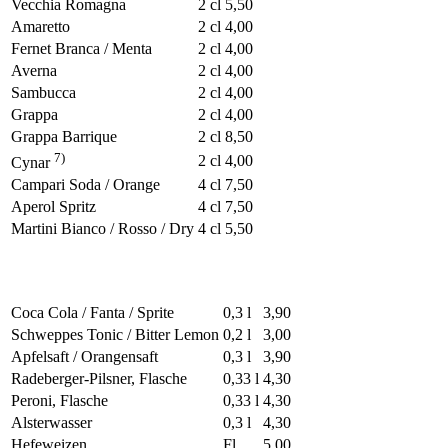
Vecchia Romagna
2 cl
5,50
Amaretto
2 cl
4,00
Fernet Branca / Menta
2 cl
4,00
Averna
2 cl
4,00
Sambucca
2 cl
4,00
Grappa
2 cl
4,00
Grappa Barrique
2 cl
8,50
7)
2 cl
4,00
Cynar
Campari Soda / Orange
4 cl
7,50
Aperol Spritz
4 cl
7,50
Martini Bianco / Rosso / Dry
4 cl
5,50
Coca Cola / Fanta / Sprite
0,3 l
3,90
Schweppes Tonic / Bitter Lemon
0,2 l
3,00
Apfelsaft / Orangensaft
0,3 l
3,90
Radeberger-Pilsner, Flasche
0,33 l
4,30
Peroni, Flasche
0,33 l
4,30
Alsterwasser
0,3 l
4,30
Hefeweizen
Fl
5,00