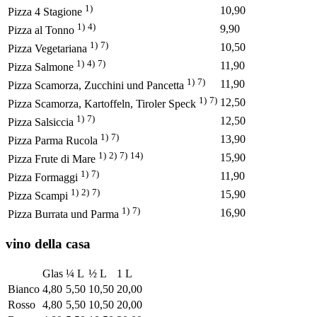
1)
10,90
Pizza 4 Stagione
1)
4)
9,90
Pizza al Tonno
1)
7)
10,50
Pizza Vegetariana
1)
4)
7)
11,90
Pizza Salmone
1)
7)
11,90
Pizza Scamorza, Zucchini und Pancetta
1)
7)
12,50
Pizza Scamorza, Kartoffeln, Tiroler Speck
1)
7)
12,50
Pizza Salsiccia
1)
7)
13,90
Pizza Parma Rucola
1)
2)
7)
14)
15,90
Pizza Frute di Mare
1)
7)
11,90
Pizza Formaggi
1)
2)
7)
15,90
Pizza Scampi
1)
7)
16,90
Pizza Burrata und Parma
vino della casa
Glas
¼ L
½ L
1 L
Bianco
4,80
5,50
10,50
20,00
Rosso
4,80
5,50
10,50
20,00