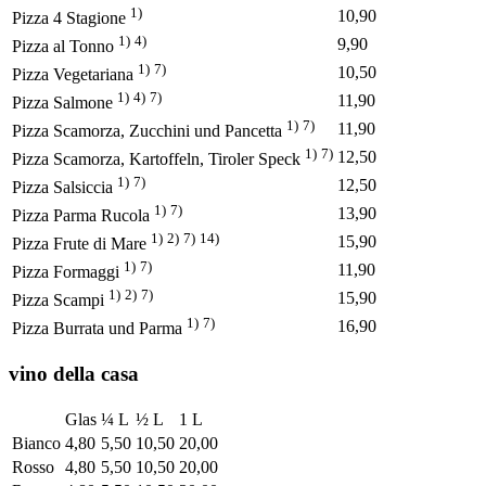
1)
10,90
Pizza 4 Stagione
1)
4)
9,90
Pizza al Tonno
1)
7)
10,50
Pizza Vegetariana
1)
4)
7)
11,90
Pizza Salmone
1)
7)
11,90
Pizza Scamorza, Zucchini und Pancetta
1)
7)
12,50
Pizza Scamorza, Kartoffeln, Tiroler Speck
1)
7)
12,50
Pizza Salsiccia
1)
7)
13,90
Pizza Parma Rucola
1)
2)
7)
14)
15,90
Pizza Frute di Mare
1)
7)
11,90
Pizza Formaggi
1)
2)
7)
15,90
Pizza Scampi
1)
7)
16,90
Pizza Burrata und Parma
vino della casa
Glas
¼ L
½ L
1 L
Bianco
4,80
5,50
10,50
20,00
Rosso
4,80
5,50
10,50
20,00