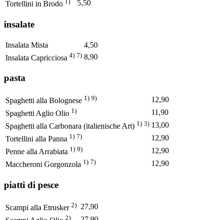
1)
5,50
Tortellini in Brodo
insalate
Insalata Mista
4,50
4)
7)
8,90
Insalata Capricciosa
pasta
1)
9)
12,90
Spaghetti alla Bolognese
1)
11,90
Spaghetti Aglio Olio
1)
3)
13,00
Spaghetti alla Carbonara (italienische Art)
1)
7)
12,90
Tortellini alla Panna
1)
9)
12,90
Penne alla Arrabiata
1)
7)
12,90
Maccheroni Gorgonzola
piatti di pesce
2)
27,90
Scampi alla Etrusker
2)
27,90