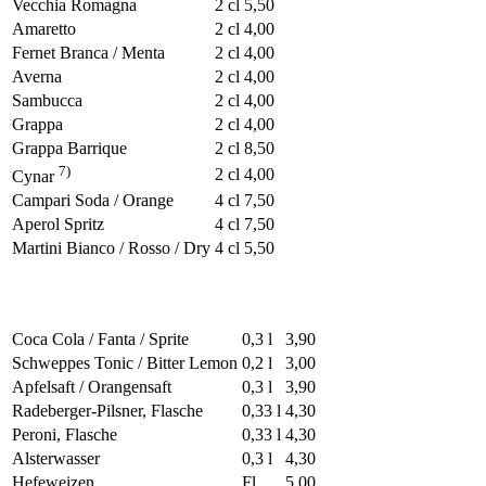
Vecchia Romagna
2 cl
5,50
Amaretto
2 cl
4,00
Fernet Branca / Menta
2 cl
4,00
Averna
2 cl
4,00
Sambucca
2 cl
4,00
Grappa
2 cl
4,00
Grappa Barrique
2 cl
8,50
7)
2 cl
4,00
Cynar
Campari Soda / Orange
4 cl
7,50
Aperol Spritz
4 cl
7,50
Martini Bianco / Rosso / Dry
4 cl
5,50
Coca Cola / Fanta / Sprite
0,3 l
3,90
Schweppes Tonic / Bitter Lemon
0,2 l
3,00
Apfelsaft / Orangensaft
0,3 l
3,90
Radeberger-Pilsner, Flasche
0,33 l
4,30
Peroni, Flasche
0,33 l
4,30
Alsterwasser
0,3 l
4,30
Hefeweizen
Fl
5,00