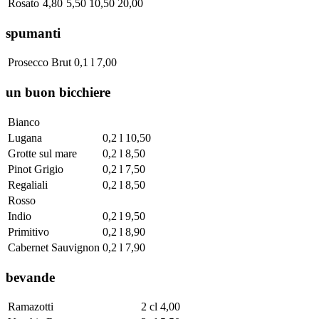
Rosato
4,80
5,50
10,50
20,00
spumanti
Prosecco Brut
0,1 l
7,00
un buon bicchiere
Bianco
Lugana
0,2 l
10,50
Grotte sul mare
0,2 l
8,50
Pinot Grigio
0,2 l
7,50
Regaliali
0,2 l
8,50
Rosso
Indio
0,2 l
9,50
Primitivo
0,2 l
8,90
Cabernet Sauvignon
0,2 l
7,90
bevande
Ramazotti
2 cl
4,00