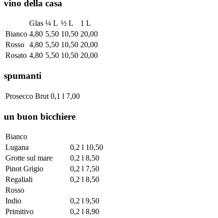
vino della casa
Glas
¼ L
½ L
1 L
Bianco
4,80
5,50
10,50
20,00
Rosso
4,80
5,50
10,50
20,00
Rosato
4,80
5,50
10,50
20,00
spumanti
Prosecco Brut
0,1 l
7,00
un buon bicchiere
Bianco
Lugana
0,2 l
10,50
Grotte sul mare
0,2 l
8,50
Pinot Grigio
0,2 l
7,50
Regaliali
0,2 l
8,50
Rosso
Indio
0,2 l
9,50
Primitivo
0,2 l
8,90