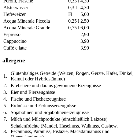
Peroni, Flasche
0,33 l
4,30
Alsterwasser
0,3 l
4,30
Hefeweizen
Fl
5,00
Acqua Minerale Piccola
0,25 l
2,50
Acqua Minerale Grande
0,75 l
6,00
Espresso
2,90
Cappuccino
3,90
Caffè e latte
3,90
allergene
Glutenhaltiges Getreide (Weizen, Rogen, Gerste, Hafer, Dinkel,
1.
Kamut oder Hybridstämme)
2.
Krebstiere und daraus gewonnene Erzeugnisse
3.
Eier und Eierzeugnisse
4.
Fische und Fischerzeugnisse
5.
Erdnüsse und Erdnusserzeugnisse
6.
Sojabohnen und Sojabohnenerzeugnisse
7.
Milch und Milchprodukte (einschließlich Laktose)
Schalenfrüchte (Mandel, Haselnuss, Wallnuss, Cashew,
8.
Pecannuss, Paranuss, Pistazie, Macadamianuss und
Queenslandnuss)