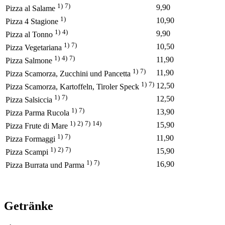
1)
7)
9,90
Pizza al Salame
1)
10,90
Pizza 4 Stagione
1)
4)
9,90
Pizza al Tonno
1)
7)
10,50
Pizza Vegetariana
1)
4)
7)
11,90
Pizza Salmone
1)
7)
11,90
Pizza Scamorza, Zucchini und Pancetta
1)
7)
12,50
Pizza Scamorza, Kartoffeln, Tiroler Speck
1)
7)
12,50
Pizza Salsiccia
1)
7)
13,90
Pizza Parma Rucola
1)
2)
7)
14)
15,90
Pizza Frute di Mare
1)
7)
11,90
Pizza Formaggi
1)
2)
7)
15,90
Pizza Scampi
1)
7)
16,90
Pizza Burrata und Parma
Getränke