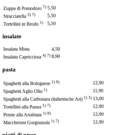
7)
5,50
Zuppa di Pomodoro
3)
7)
5,50
Stracciatella
1)
5,50
Tortellini in Brodo
insalate
Insalata Mista
4,50
4)
7)
8,90
Insalata Capricciosa
pasta
1)
9)
12,90
Spaghetti alla Bolognese
1)
11,90
Spaghetti Aglio Olio
1)
3)
13,00
Spaghetti alla Carbonara (italienische Art)
1)
7)
12,90
Tortellini alla Panna
1)
9)
12,90
Penne alla Arrabiata
1)
7)
12,90
Maccheroni Gorgonzola
piatti di pesce