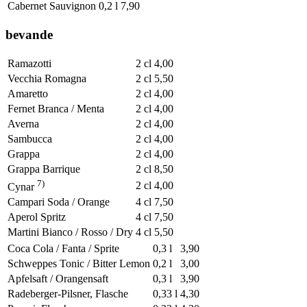
Cabernet Sauvignon
0,2 l
7,90
bevande
Ramazotti
2 cl
4,00
Vecchia Romagna
2 cl
5,50
Amaretto
2 cl
4,00
Fernet Branca / Menta
2 cl
4,00
Averna
2 cl
4,00
Sambucca
2 cl
4,00
Grappa
2 cl
4,00
Grappa Barrique
2 cl
8,50
7)
2 cl
4,00
Cynar
Campari Soda / Orange
4 cl
7,50
Aperol Spritz
4 cl
7,50
Martini Bianco / Rosso / Dry
4 cl
5,50
Coca Cola / Fanta / Sprite
0,3 l
3,90
Schweppes Tonic / Bitter Lemon
0,2 l
3,00
Apfelsaft / Orangensaft
0,3 l
3,90
Radeberger-Pilsner, Flasche
0,33 l
4,30