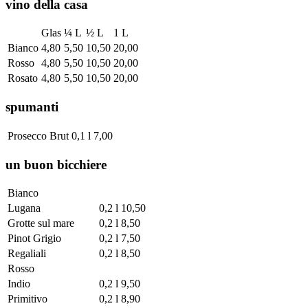
vino della casa
Glas
¼ L
½ L
1 L
Bianco
4,80
5,50
10,50
20,00
Rosso
4,80
5,50
10,50
20,00
Rosato
4,80
5,50
10,50
20,00
spumanti
Prosecco Brut
0,1 l
7,00
un buon bicchiere
Bianco
Lugana
0,2 l
10,50
Grotte sul mare
0,2 l
8,50
Pinot Grigio
0,2 l
7,50
Regaliali
0,2 l
8,50
Rosso
Indio
0,2 l
9,50
Primitivo
0,2 l
8,90