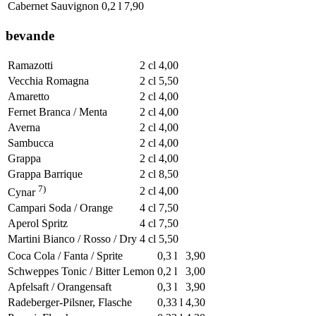
Cabernet Sauvignon
0,2 l
7,90
bevande
Ramazotti
2 cl
4,00
Vecchia Romagna
2 cl
5,50
Amaretto
2 cl
4,00
Fernet Branca / Menta
2 cl
4,00
Averna
2 cl
4,00
Sambucca
2 cl
4,00
Grappa
2 cl
4,00
Grappa Barrique
2 cl
8,50
7)
2 cl
4,00
Cynar
Campari Soda / Orange
4 cl
7,50
Aperol Spritz
4 cl
7,50
Martini Bianco / Rosso / Dry
4 cl
5,50
Coca Cola / Fanta / Sprite
0,3 l
3,90
Schweppes Tonic / Bitter Lemon
0,2 l
3,00
Apfelsaft / Orangensaft
0,3 l
3,90
Radeberger-Pilsner, Flasche
0,33 l
4,30