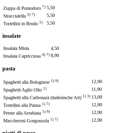
7)
5,50
Zuppa di Pomodoro
3)
7)
5,50
Stracciatella
1)
5,50
Tortellini in Brodo
insalate
Insalata Mista
4,50
4)
7)
8,90
Insalata Capricciosa
pasta
1)
9)
12,90
Spaghetti alla Bolognese
1)
11,90
Spaghetti Aglio Olio
1)
3)
13,00
Spaghetti alla Carbonara (italienische Art)
1)
7)
12,90
Tortellini alla Panna
1)
9)
12,90
Penne alla Arrabiata
1)
7)
12,90
Maccheroni Gorgonzola
piatti di pesce