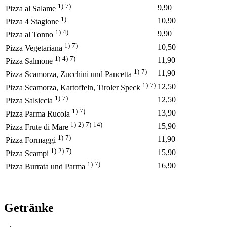
1)
7)
9,90
Pizza al Salame
1)
10,90
Pizza 4 Stagione
1)
4)
9,90
Pizza al Tonno
1)
7)
10,50
Pizza Vegetariana
1)
4)
7)
11,90
Pizza Salmone
1)
7)
11,90
Pizza Scamorza, Zucchini und Pancetta
1)
7)
12,50
Pizza Scamorza, Kartoffeln, Tiroler Speck
1)
7)
12,50
Pizza Salsiccia
1)
7)
13,90
Pizza Parma Rucola
1)
2)
7)
14)
15,90
Pizza Frute di Mare
1)
7)
11,90
Pizza Formaggi
1)
2)
7)
15,90
Pizza Scampi
1)
7)
16,90
Pizza Burrata und Parma
Getränke