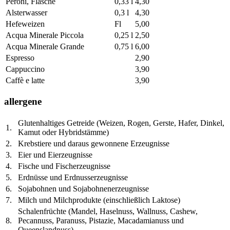
Peroni, Flasche
0,33 l
4,30
Alsterwasser
0,3 l
4,30
Hefeweizen
Fl
5,00
Acqua Minerale Piccola
0,25 l
2,50
Acqua Minerale Grande
0,75 l
6,00
Espresso
2,90
Cappuccino
3,90
Caffè e latte
3,90
allergene
Glutenhaltiges Getreide (Weizen, Rogen, Gerste, Hafer, Dinkel,
1.
Kamut oder Hybridstämme)
2.
Krebstiere und daraus gewonnene Erzeugnisse
3.
Eier und Eierzeugnisse
4.
Fische und Fischerzeugnisse
5.
Erdnüsse und Erdnusserzeugnisse
6.
Sojabohnen und Sojabohnenerzeugnisse
7.
Milch und Milchprodukte (einschließlich Laktose)
Schalenfrüchte (Mandel, Haselnuss, Wallnuss, Cashew,
8.
Pecannuss, Paranuss, Pistazie, Macadamianuss und
Queenslandnuss)