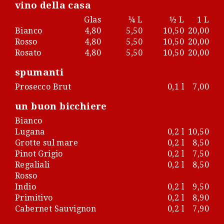
vino della casa
Glas
¼ L
½ L
1 L
Bianco
4,80
5,50
10,50
20,00
Rosso
4,80
5,50
10,50
20,00
Rosato
4,80
5,50
10,50
20,00
spumanti
Prosecco Brut
0,1 l
7,00
un buon bicchiere
Bianco
Lugana
0,2 l
10,50
Grotte sul mare
0,2 l
8,50
Pinot Grigio
0,2 l
7,50
Regaliali
0,2 l
8,50
Rosso
Indio
0,2 l
9,50
Primitivo
0,2 l
8,90
Cabernet Sauvignon
0,2 l
7,90