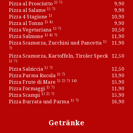
1)
7)
Pizza al Prosciutto
9,90
1)
7)
Pizza al Salame
9,90
1)
Pizza 4 Stagione
10,90
1)
4)
Pizza al Tonno
9,90
1)
7)
Pizza Vegetariana
10,50
1)
4)
7)
Pizza Salmone
11,90
1)
Pizza Scamorza, Zucchini und Pancetta
11,90
7)
Pizza Scamorza, Kartoffeln, Tiroler Speck
12,50
1)
7)
1)
7)
Pizza Salsiccia
12,50
1)
7)
Pizza Parma Rucola
13,90
1)
2)
7)
14)
Pizza Frute di Mare
15,90
1)
7)
Pizza Formaggi
11,90
1)
2)
7)
Pizza Scampi
15,90
1)
7)
Pizza Burrata und Parma
16,90
Getränke