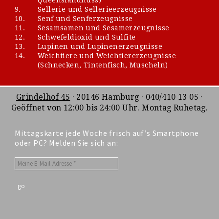
9.
Sellerie und Sellerieerzeugnisse
10.
Senf und Senferzeugnisse
11.
Sesamsamen und Sesamerzeugnisse
12.
Schwefeldioxid und Sulfite
13.
Lupinen und Lupinenerzeugnisse
14.
Weichtiere und Weichtiererzeugnisse
(Schnecken, Tintenfisch, Muscheln)
Grindelhof 45
· 20146 Hamburg · 040/410 13 05 ·
Geöffnet von 12:00 bis 24:00 Uhr. Montag Ruhetag.
Mittagskarte jede Woche frisch auf’s Smartphone
oder PC? Melden Sie sich an: