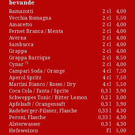
bevande
Ramazotti
2 cl
4,00
Vecchia Romagna
2 cl
5,50
Amaretto
2 cl
4,00
Fernet Branca / Menta
2 cl
4,00
Averna
2 cl
4,00
Sambucca
2 cl
4,00
Grappa
2 cl
4,00
Grappa Barrique
2 cl
8,50
7)
Cynar
2 cl
4,00
Campari Soda / Orange
4 cl
7,50
Aperol Spritz
4 cl
7,50
Martini Bianco / Rosso / Dry
4 cl
5,50
Coca Cola / Fanta / Sprite
0,3 l
3,90
Schweppes Tonic / Bitter Lemon
0,2 l
3,00
Apfelsaft / Orangensaft
0,3 l
3,90
Radeberger-Pilsner, Flasche
0,33 l
4,30
Peroni, Flasche
0,33 l
4,30
Alsterwasser
0,3 l
4,30
Hefeweizen
Fl
5,00