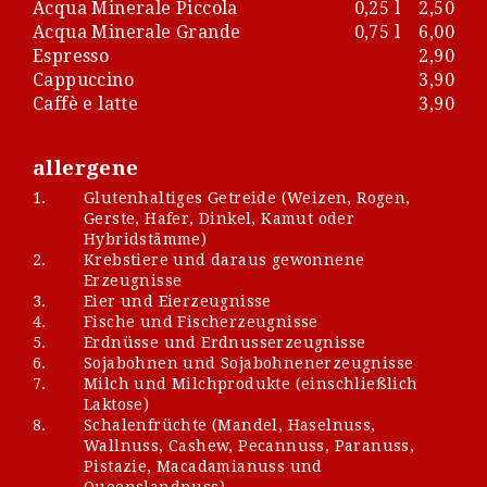
Acqua Minerale Piccola
0,25 l
2,50
Acqua Minerale Grande
0,75 l
6,00
Espresso
2,90
Cappuccino
3,90
Caffè e latte
3,90
allergene
1.
Glutenhaltiges Getreide (Weizen, Rogen,
Gerste, Hafer, Dinkel, Kamut oder
Hybridstämme)
2.
Krebstiere und daraus gewonnene
Erzeugnisse
3.
Eier und Eierzeugnisse
4.
Fische und Fischerzeugnisse
5.
Erdnüsse und Erdnusserzeugnisse
6.
Sojabohnen und Sojabohnenerzeugnisse
7.
Milch und Milchprodukte (einschließlich
Laktose)
8.
Schalenfrüchte (Mandel, Haselnuss,
Wallnuss, Cashew, Pecannuss, Paranuss,
Pistazie, Macadamianuss und
Queenslandnuss)