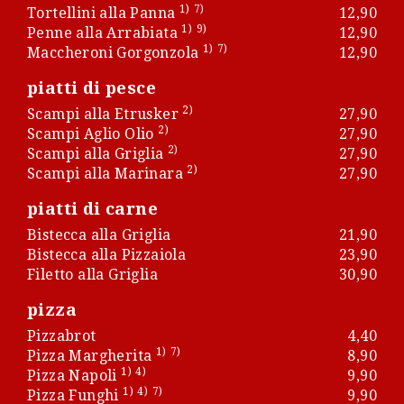
1)
7)
Tortellini alla Panna
12,90
1)
9)
Penne alla Arrabiata
12,90
1)
7)
Maccheroni Gorgonzola
12,90
piatti di pesce
2)
Scampi alla Etrusker
27,90
2)
Scampi Aglio Olio
27,90
2)
Scampi alla Griglia
27,90
2)
Scampi alla Marinara
27,90
piatti di carne
Bistecca alla Griglia
21,90
Bistecca alla Pizzaiola
23,90
Filetto alla Griglia
30,90
pizza
Pizzabrot
4,40
1)
7)
Pizza Margherita
8,90
1)
4)
Pizza Napoli
9,90
1)
4)
7)
Pizza Funghi
9,90