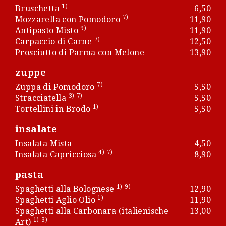
1)
Bruschetta
6,50
7)
Mozzarella con Pomodoro
11,90
9)
Antipasto Misto
11,90
7)
Carpaccio di Carne
12,50
Prosciutto di Parma con Melone
13,90
zuppe
7)
Zuppa di Pomodoro
5,50
3)
7)
Stracciatella
5,50
1)
Tortellini in Brodo
5,50
insalate
Insalata Mista
4,50
4)
7)
Insalata Capricciosa
8,90
pasta
1)
9)
Spaghetti alla Bolognese
12,90
1)
Spaghetti Aglio Olio
11,90
Spaghetti alla Carbonara (italienische
13,00
1)
3)
Art)