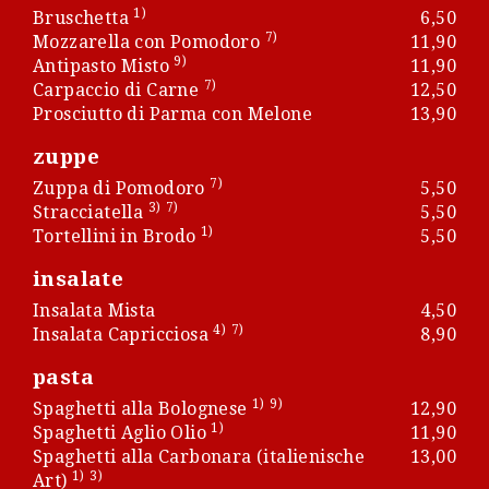
1)
Bruschetta
6,50
7)
Mozzarella con Pomodoro
11,90
9)
Antipasto Misto
11,90
7)
Carpaccio di Carne
12,50
Prosciutto di Parma con Melone
13,90
zuppe
7)
Zuppa di Pomodoro
5,50
3)
7)
Stracciatella
5,50
1)
Tortellini in Brodo
5,50
insalate
Insalata Mista
4,50
4)
7)
Insalata Capricciosa
8,90
pasta
1)
9)
Spaghetti alla Bolognese
12,90
1)
Spaghetti Aglio Olio
11,90
Spaghetti alla Carbonara (italienische
13,00
1)
3)
Art)