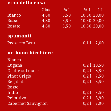
vino della casa
Glas
¼ L
½ L
1 L
Bianco
4,80
5,50
10,50
20,00
Rosso
4,80
5,50
10,50
20,00
Rosato
4,80
5,50
10,50
20,00
spumanti
Prosecco Brut
0,1 l
7,00
un buon bicchiere
Bianco
Lugana
0,2 l
10,50
Grotte sul mare
0,2 l
8,50
Pinot Grigio
0,2 l
7,50
Regaliali
0,2 l
8,50
Rosso
Indio
0,2 l
9,50
Primitivo
0,2 l
8,90
Cabernet Sauvignon
0,2 l
7,90