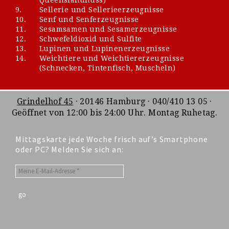
9.
Sellerie und Sellerieerzeugnisse
10.
Senf und Senferzeugnisse
11.
Sesamsamen und Sesamerzeugnisse
12.
Schwefeldioxid und Sulfite
13.
Lupinen und Lupinenerzeugnisse
14.
Weichtiere und Weichtiererzeugnisse
(Schnecken, Tintenfisch, Muscheln)
Grindelhof 45
· 20146 Hamburg · 040/410 13 05 ·
Geöffnet von 12:00 bis 24:00 Uhr. Montag Ruhetag.
Mittagskarte jede Woche frisch auf’s Smartphone
oder PC? Melden Sie sich an: