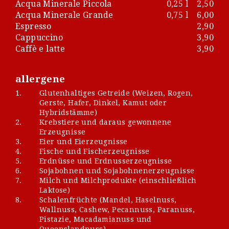
Acqua Minerale Piccola
0,25 l
2,50
Acqua Minerale Grande
0,75 l
6,00
Espresso
2,90
Cappuccino
3,90
Caffè e latte
3,90
allergene
1.
Glutenhaltiges Getreide (Weizen, Rogen,
Gerste, Hafer, Dinkel, Kamut oder
Hybridstämme)
2.
Krebstiere und daraus gewonnene
Erzeugnisse
3.
Eier und Eierzeugnisse
4.
Fische und Fischerzeugnisse
5.
Erdnüsse und Erdnusserzeugnisse
6.
Sojabohnen und Sojabohnenerzeugnisse
7.
Milch und Milchprodukte (einschließlich
Laktose)
8.
Schalenfrüchte (Mandel, Haselnuss,
Wallnuss, Cashew, Pecannuss, Paranuss,
Pistazie, Macadamianuss und
Queenslandnuss)