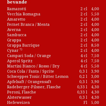
bevande
Ramazotti
2 cl
4,00
Vecchia Romagna
2 cl
5,50
Amaretto
2 cl
4,00
Fernet Branca / Menta
2 cl
4,00
Averna
2 cl
4,00
Sambucca
2 cl
4,00
Grappa
2 cl
4,00
Grappa Barrique
2 cl
8,50
7)
Cynar
2 cl
4,00
Campari Soda / Orange
4 cl
7,50
Aperol Spritz
4 cl
7,50
Martini Bianco / Rosso / Dry
4 cl
5,50
Coca Cola / Fanta / Sprite
0,3 l
3,90
Schweppes Tonic / Bitter Lemon
0,2 l
3,00
Apfelsaft / Orangensaft
0,3 l
3,90
Radeberger-Pilsner, Flasche
0,33 l
4,30
Peroni, Flasche
0,33 l
4,30
Alsterwasser
0,3 l
4,30
Hefeweizen
Fl
5,00