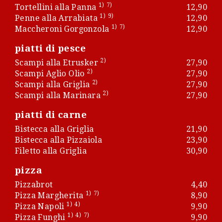
1)
7)
Tortellini alla Panna
12,90
1)
9)
Penne alla Arrabiata
12,90
1)
7)
Maccheroni Gorgonzola
12,90
piatti di pesce
2)
Scampi alla Etrusker
27,90
2)
Scampi Aglio Olio
27,90
2)
Scampi alla Griglia
27,90
2)
Scampi alla Marinara
27,90
piatti di carne
Bistecca alla Griglia
21,90
Bistecca alla Pizzaiola
23,90
Filetto alla Griglia
30,90
pizza
Pizzabrot
4,40
1)
7)
Pizza Margherita
8,90
1)
4)
Pizza Napoli
9,90
1)
4)
7)
Pizza Funghi
9,90