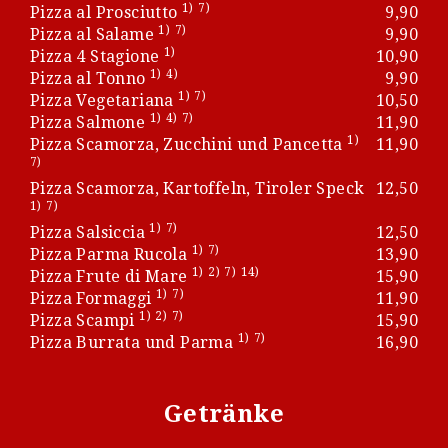
1)
7)
Pizza al Prosciutto
9,90
1)
7)
Pizza al Salame
9,90
1)
Pizza 4 Stagione
10,90
1)
4)
Pizza al Tonno
9,90
1)
7)
Pizza Vegetariana
10,50
1)
4)
7)
Pizza Salmone
11,90
1)
Pizza Scamorza, Zucchini und Pancetta
11,90
7)
Pizza Scamorza, Kartoffeln, Tiroler Speck
12,50
1)
7)
1)
7)
Pizza Salsiccia
12,50
1)
7)
Pizza Parma Rucola
13,90
1)
2)
7)
14)
Pizza Frute di Mare
15,90
1)
7)
Pizza Formaggi
11,90
1)
2)
7)
Pizza Scampi
15,90
1)
7)
Pizza Burrata und Parma
16,90
Getränke