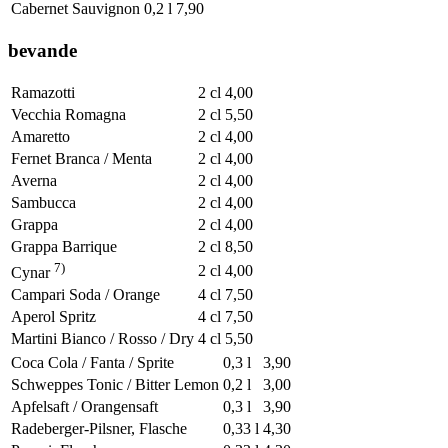
Cabernet Sauvignon
0,2 l
7,90
bevande
Ramazotti
2 cl
4,00
Vecchia Romagna
2 cl
5,50
Amaretto
2 cl
4,00
Fernet Branca / Menta
2 cl
4,00
Averna
2 cl
4,00
Sambucca
2 cl
4,00
Grappa
2 cl
4,00
Grappa Barrique
2 cl
8,50
7)
2 cl
4,00
Cynar
Campari Soda / Orange
4 cl
7,50
Aperol Spritz
4 cl
7,50
Martini Bianco / Rosso / Dry
4 cl
5,50
Coca Cola / Fanta / Sprite
0,3 l
3,90
Schweppes Tonic / Bitter Lemon
0,2 l
3,00
Apfelsaft / Orangensaft
0,3 l
3,90
Radeberger-Pilsner, Flasche
0,33 l
4,30