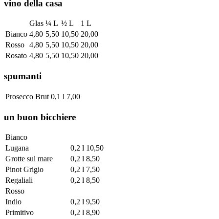
vino della casa
Glas
¼ L
½ L
1 L
Bianco
4,80
5,50
10,50
20,00
Rosso
4,80
5,50
10,50
20,00
Rosato
4,80
5,50
10,50
20,00
spumanti
Prosecco Brut
0,1 l
7,00
un buon bicchiere
Bianco
Lugana
0,2 l
10,50
Grotte sul mare
0,2 l
8,50
Pinot Grigio
0,2 l
7,50
Regaliali
0,2 l
8,50
Rosso
Indio
0,2 l
9,50
Primitivo
0,2 l
8,90