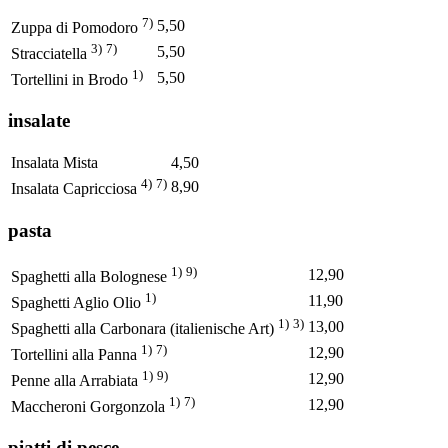
7)
5,50
Zuppa di Pomodoro
3)
7)
5,50
Stracciatella
1)
5,50
Tortellini in Brodo
insalate
Insalata Mista
4,50
4)
7)
8,90
Insalata Capricciosa
pasta
1)
9)
12,90
Spaghetti alla Bolognese
1)
11,90
Spaghetti Aglio Olio
1)
3)
13,00
Spaghetti alla Carbonara (italienische Art)
1)
7)
12,90
Tortellini alla Panna
1)
9)
12,90
Penne alla Arrabiata
1)
7)
12,90
Maccheroni Gorgonzola
piatti di pesce