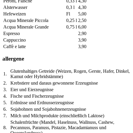
Peroni, Flasche
0,33 l
4,30
Alsterwasser
0,3 l
4,30
Hefeweizen
Fl
5,00
Acqua Minerale Piccola
0,25 l
2,50
Acqua Minerale Grande
0,75 l
6,00
Espresso
2,90
Cappuccino
3,90
Caffè e latte
3,90
allergene
Glutenhaltiges Getreide (Weizen, Rogen, Gerste, Hafer, Dinkel,
1.
Kamut oder Hybridstämme)
2.
Krebstiere und daraus gewonnene Erzeugnisse
3.
Eier und Eierzeugnisse
4.
Fische und Fischerzeugnisse
5.
Erdnüsse und Erdnusserzeugnisse
6.
Sojabohnen und Sojabohnenerzeugnisse
7.
Milch und Milchprodukte (einschließlich Laktose)
Schalenfrüchte (Mandel, Haselnuss, Wallnuss, Cashew,
8.
Pecannuss, Paranuss, Pistazie, Macadamianuss und
Queenslandnuss)