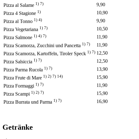
1)
7)
9,90
Pizza al Salame
1)
10,90
Pizza 4 Stagione
1)
4)
9,90
Pizza al Tonno
1)
7)
10,50
Pizza Vegetariana
1)
4)
7)
11,90
Pizza Salmone
1)
7)
11,90
Pizza Scamorza, Zucchini und Pancetta
1)
7)
12,50
Pizza Scamorza, Kartoffeln, Tiroler Speck
1)
7)
12,50
Pizza Salsiccia
1)
7)
13,90
Pizza Parma Rucola
1)
2)
7)
14)
15,90
Pizza Frute di Mare
1)
7)
11,90
Pizza Formaggi
1)
2)
7)
15,90
Pizza Scampi
1)
7)
16,90
Pizza Burrata und Parma
Getränke