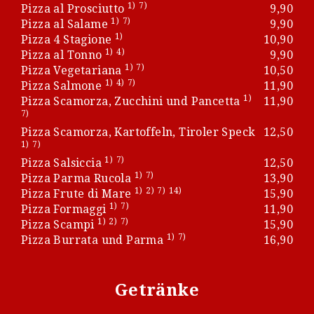
1)
7)
Pizza al Prosciutto
9,90
1)
7)
Pizza al Salame
9,90
1)
Pizza 4 Stagione
10,90
1)
4)
Pizza al Tonno
9,90
1)
7)
Pizza Vegetariana
10,50
1)
4)
7)
Pizza Salmone
11,90
1)
Pizza Scamorza, Zucchini und Pancetta
11,90
7)
Pizza Scamorza, Kartoffeln, Tiroler Speck
12,50
1)
7)
1)
7)
Pizza Salsiccia
12,50
1)
7)
Pizza Parma Rucola
13,90
1)
2)
7)
14)
Pizza Frute di Mare
15,90
1)
7)
Pizza Formaggi
11,90
1)
2)
7)
Pizza Scampi
15,90
1)
7)
Pizza Burrata und Parma
16,90
Getränke