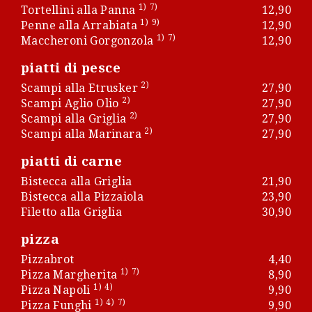
1)
7)
Tortellini alla Panna
12,90
1)
9)
Penne alla Arrabiata
12,90
1)
7)
Maccheroni Gorgonzola
12,90
piatti di pesce
2)
Scampi alla Etrusker
27,90
2)
Scampi Aglio Olio
27,90
2)
Scampi alla Griglia
27,90
2)
Scampi alla Marinara
27,90
piatti di carne
Bistecca alla Griglia
21,90
Bistecca alla Pizzaiola
23,90
Filetto alla Griglia
30,90
pizza
Pizzabrot
4,40
1)
7)
Pizza Margherita
8,90
1)
4)
Pizza Napoli
9,90
1)
4)
7)
Pizza Funghi
9,90