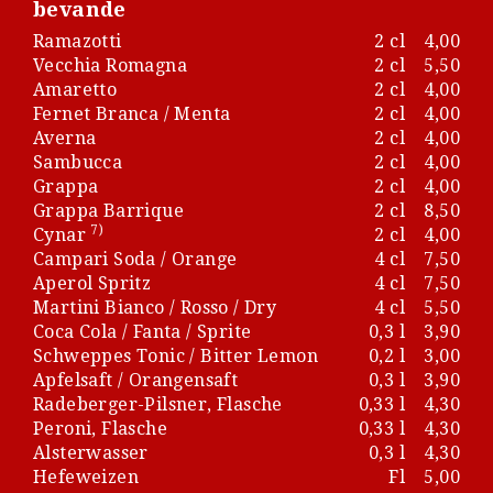
bevande
Ramazotti
2 cl
4,00
Vecchia Romagna
2 cl
5,50
Amaretto
2 cl
4,00
Fernet Branca / Menta
2 cl
4,00
Averna
2 cl
4,00
Sambucca
2 cl
4,00
Grappa
2 cl
4,00
Grappa Barrique
2 cl
8,50
7)
Cynar
2 cl
4,00
Campari Soda / Orange
4 cl
7,50
Aperol Spritz
4 cl
7,50
Martini Bianco / Rosso / Dry
4 cl
5,50
Coca Cola / Fanta / Sprite
0,3 l
3,90
Schweppes Tonic / Bitter Lemon
0,2 l
3,00
Apfelsaft / Orangensaft
0,3 l
3,90
Radeberger-Pilsner, Flasche
0,33 l
4,30
Peroni, Flasche
0,33 l
4,30
Alsterwasser
0,3 l
4,30
Hefeweizen
Fl
5,00