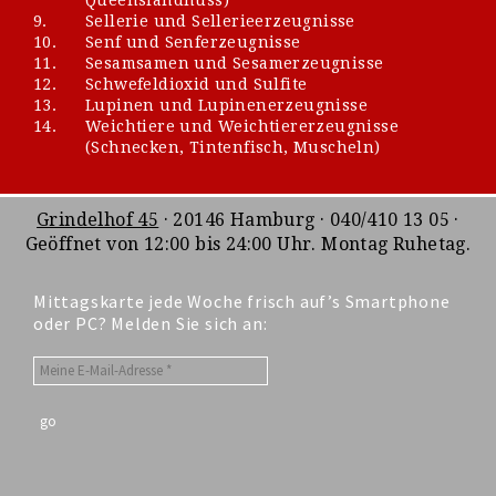
9.
Sellerie und Sellerieerzeugnisse
10.
Senf und Senferzeugnisse
11.
Sesamsamen und Sesamerzeugnisse
12.
Schwefeldioxid und Sulfite
13.
Lupinen und Lupinenerzeugnisse
14.
Weichtiere und Weichtiererzeugnisse
(Schnecken, Tintenfisch, Muscheln)
Grindelhof 45
· 20146 Hamburg · 040/410 13 05 ·
Geöffnet von 12:00 bis 24:00 Uhr. Montag Ruhetag.
Mittagskarte jede Woche frisch auf’s Smartphone
oder PC? Melden Sie sich an: