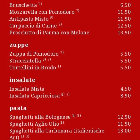
1)
Bruschetta
6,50
7)
Mozzarella con Pomodoro
11,90
9)
Antipasto Misto
11,90
7)
Carpaccio di Carne
12,50
Prosciutto di Parma con Melone
13,90
zuppe
7)
Zuppa di Pomodoro
5,50
3)
7)
Stracciatella
5,50
1)
Tortellini in Brodo
5,50
insalate
Insalata Mista
4,50
4)
7)
Insalata Capricciosa
8,90
pasta
1)
9)
Spaghetti alla Bolognese
12,90
1)
Spaghetti Aglio Olio
11,90
Spaghetti alla Carbonara (italienische
13,00
1)
3)
Art)