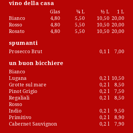
vino della casa
Glas
¼ L
½ L
1 L
Bianco
4,80
5,50
10,50
20,00
Rosso
4,80
5,50
10,50
20,00
Rosato
4,80
5,50
10,50
20,00
spumanti
Prosecco Brut
0,1 l
7,00
un buon bicchiere
Bianco
Lugana
0,2 l
10,50
Grotte sul mare
0,2 l
8,50
Pinot Grigio
0,2 l
7,50
Regaliali
0,2 l
8,50
Rosso
Indio
0,2 l
9,50
Primitivo
0,2 l
8,90
Cabernet Sauvignon
0,2 l
7,90