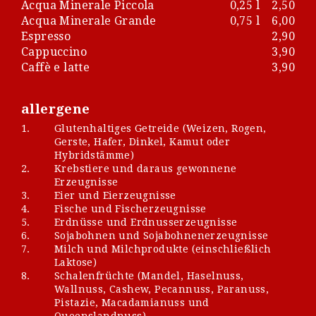
Acqua Minerale Piccola
0,25 l
2,50
Acqua Minerale Grande
0,75 l
6,00
Espresso
2,90
Cappuccino
3,90
Caffè e latte
3,90
allergene
1.
Glutenhaltiges Getreide (Weizen, Rogen,
Gerste, Hafer, Dinkel, Kamut oder
Hybridstämme)
2.
Krebstiere und daraus gewonnene
Erzeugnisse
3.
Eier und Eierzeugnisse
4.
Fische und Fischerzeugnisse
5.
Erdnüsse und Erdnusserzeugnisse
6.
Sojabohnen und Sojabohnenerzeugnisse
7.
Milch und Milchprodukte (einschließlich
Laktose)
8.
Schalenfrüchte (Mandel, Haselnuss,
Wallnuss, Cashew, Pecannuss, Paranuss,
Pistazie, Macadamianuss und
Queenslandnuss)