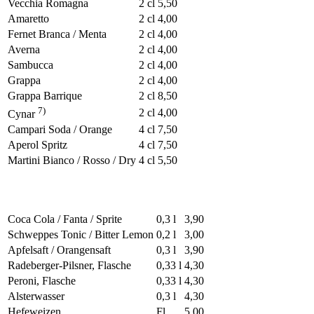
Vecchia Romagna
2 cl
5,50
Amaretto
2 cl
4,00
Fernet Branca / Menta
2 cl
4,00
Averna
2 cl
4,00
Sambucca
2 cl
4,00
Grappa
2 cl
4,00
Grappa Barrique
2 cl
8,50
7)
2 cl
4,00
Cynar
Campari Soda / Orange
4 cl
7,50
Aperol Spritz
4 cl
7,50
Martini Bianco / Rosso / Dry
4 cl
5,50
Coca Cola / Fanta / Sprite
0,3 l
3,90
Schweppes Tonic / Bitter Lemon
0,2 l
3,00
Apfelsaft / Orangensaft
0,3 l
3,90
Radeberger-Pilsner, Flasche
0,33 l
4,30
Peroni, Flasche
0,33 l
4,30
Alsterwasser
0,3 l
4,30
Hefeweizen
Fl
5,00