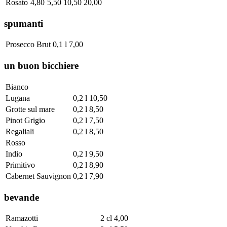
Rosato
4,80
5,50
10,50
20,00
spumanti
Prosecco Brut
0,1 l
7,00
un buon bicchiere
Bianco
Lugana
0,2 l
10,50
Grotte sul mare
0,2 l
8,50
Pinot Grigio
0,2 l
7,50
Regaliali
0,2 l
8,50
Rosso
Indio
0,2 l
9,50
Primitivo
0,2 l
8,90
Cabernet Sauvignon
0,2 l
7,90
bevande
Ramazotti
2 cl
4,00