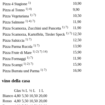
1)
10,90
Pizza 4 Stagione
1)
4)
9,90
Pizza al Tonno
1)
7)
10,50
Pizza Vegetariana
1)
4)
7)
11,90
Pizza Salmone
1)
7)
11,90
Pizza Scamorza, Zucchini und Pancetta
1)
7)
12,50
Pizza Scamorza, Kartoffeln, Tiroler Speck
1)
7)
12,50
Pizza Salsiccia
1)
7)
13,90
Pizza Parma Rucola
1)
2)
7)
14)
15,90
Pizza Frute di Mare
1)
7)
11,90
Pizza Formaggi
1)
2)
7)
15,90
Pizza Scampi
1)
7)
16,90
Pizza Burrata und Parma
vino della casa
Glas
¼ L
½ L
1 L
Bianco
4,80
5,50
10,50
20,00
Rosso
4,80
5,50
10,50
20,00