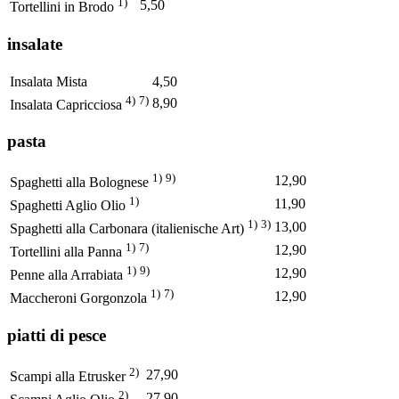
1)
5,50
Tortellini in Brodo
insalate
Insalata Mista
4,50
4)
7)
8,90
Insalata Capricciosa
pasta
1)
9)
12,90
Spaghetti alla Bolognese
1)
11,90
Spaghetti Aglio Olio
1)
3)
13,00
Spaghetti alla Carbonara (italienische Art)
1)
7)
12,90
Tortellini alla Panna
1)
9)
12,90
Penne alla Arrabiata
1)
7)
12,90
Maccheroni Gorgonzola
piatti di pesce
2)
27,90
Scampi alla Etrusker
2)
27,90