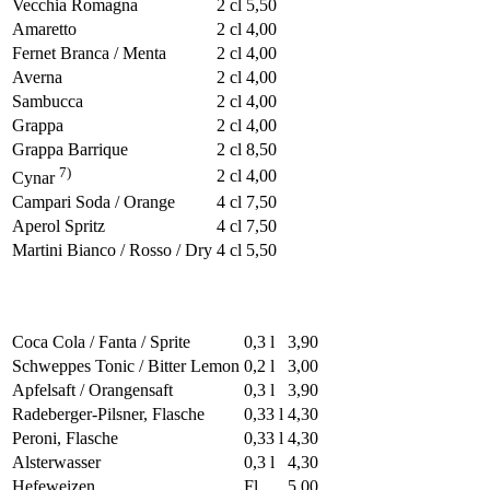
Vecchia Romagna
2 cl
5,50
Amaretto
2 cl
4,00
Fernet Branca / Menta
2 cl
4,00
Averna
2 cl
4,00
Sambucca
2 cl
4,00
Grappa
2 cl
4,00
Grappa Barrique
2 cl
8,50
7)
2 cl
4,00
Cynar
Campari Soda / Orange
4 cl
7,50
Aperol Spritz
4 cl
7,50
Martini Bianco / Rosso / Dry
4 cl
5,50
Coca Cola / Fanta / Sprite
0,3 l
3,90
Schweppes Tonic / Bitter Lemon
0,2 l
3,00
Apfelsaft / Orangensaft
0,3 l
3,90
Radeberger-Pilsner, Flasche
0,33 l
4,30
Peroni, Flasche
0,33 l
4,30
Alsterwasser
0,3 l
4,30
Hefeweizen
Fl
5,00