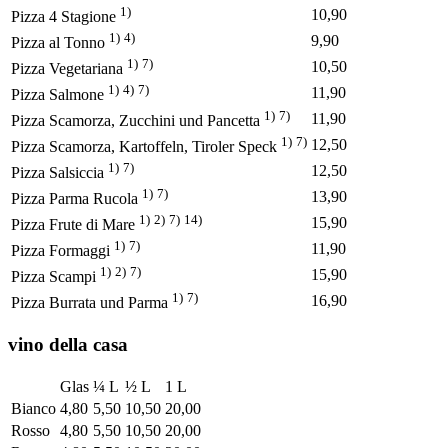
1)
10,90
Pizza 4 Stagione
1)
4)
9,90
Pizza al Tonno
1)
7)
10,50
Pizza Vegetariana
1)
4)
7)
11,90
Pizza Salmone
1)
7)
11,90
Pizza Scamorza, Zucchini und Pancetta
1)
7)
12,50
Pizza Scamorza, Kartoffeln, Tiroler Speck
1)
7)
12,50
Pizza Salsiccia
1)
7)
13,90
Pizza Parma Rucola
1)
2)
7)
14)
15,90
Pizza Frute di Mare
1)
7)
11,90
Pizza Formaggi
1)
2)
7)
15,90
Pizza Scampi
1)
7)
16,90
Pizza Burrata und Parma
vino della casa
Glas
¼ L
½ L
1 L
Bianco
4,80
5,50
10,50
20,00
Rosso
4,80
5,50
10,50
20,00