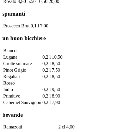
Rosato
4,80
5,50
10,50
20,00
spumanti
Prosecco Brut
0,1 l
7,00
un buon bicchiere
Bianco
Lugana
0,2 l
10,50
Grotte sul mare
0,2 l
8,50
Pinot Grigio
0,2 l
7,50
Regaliali
0,2 l
8,50
Rosso
Indio
0,2 l
9,50
Primitivo
0,2 l
8,90
Cabernet Sauvignon
0,2 l
7,90
bevande
Ramazotti
2 cl
4,00