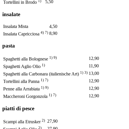
1)
5,50
Tortellini in Brodo
insalate
Insalata Mista
4,50
4)
7)
8,90
Insalata Capricciosa
pasta
1)
9)
12,90
Spaghetti alla Bolognese
1)
11,90
Spaghetti Aglio Olio
1)
3)
13,00
Spaghetti alla Carbonara (italienische Art)
1)
7)
12,90
Tortellini alla Panna
1)
9)
12,90
Penne alla Arrabiata
1)
7)
12,90
Maccheroni Gorgonzola
piatti di pesce
2)
27,90
Scampi alla Etrusker
2)
27,90