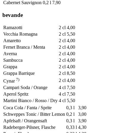
Cabernet Sauvignon
0,2 l
7,90
bevande
Ramazotti
2 cl
4,00
Vecchia Romagna
2 cl
5,50
Amaretto
2 cl
4,00
Fernet Branca / Menta
2 cl
4,00
Averna
2 cl
4,00
Sambucca
2 cl
4,00
Grappa
2 cl
4,00
Grappa Barrique
2 cl
8,50
7)
2 cl
4,00
Cynar
Campari Soda / Orange
4 cl
7,50
Aperol Spritz
4 cl
7,50
Martini Bianco / Rosso / Dry
4 cl
5,50
Coca Cola / Fanta / Sprite
0,3 l
3,90
Schweppes Tonic / Bitter Lemon
0,2 l
3,00
Apfelsaft / Orangensaft
0,3 l
3,90
Radeberger-Pilsner, Flasche
0,33 l
4,30