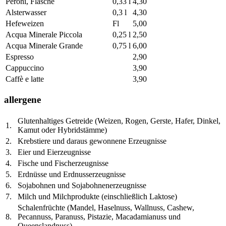
Peroni, Flasche
0,33 l
4,30
Alsterwasser
0,3 l
4,30
Hefeweizen
Fl
5,00
Acqua Minerale Piccola
0,25 l
2,50
Acqua Minerale Grande
0,75 l
6,00
Espresso
2,90
Cappuccino
3,90
Caffè e latte
3,90
allergene
Glutenhaltiges Getreide (Weizen, Rogen, Gerste, Hafer, Dinkel,
1.
Kamut oder Hybridstämme)
2.
Krebstiere und daraus gewonnene Erzeugnisse
3.
Eier und Eierzeugnisse
4.
Fische und Fischerzeugnisse
5.
Erdnüsse und Erdnusserzeugnisse
6.
Sojabohnen und Sojabohnenerzeugnisse
7.
Milch und Milchprodukte (einschließlich Laktose)
Schalenfrüchte (Mandel, Haselnuss, Wallnuss, Cashew,
8.
Pecannuss, Paranuss, Pistazie, Macadamianuss und
Queenslandnuss)