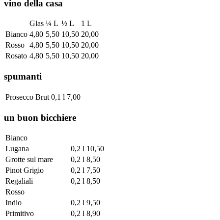
vino della casa
Glas
¼ L
½ L
1 L
Bianco
4,80
5,50
10,50
20,00
Rosso
4,80
5,50
10,50
20,00
Rosato
4,80
5,50
10,50
20,00
spumanti
Prosecco Brut
0,1 l
7,00
un buon bicchiere
Bianco
Lugana
0,2 l
10,50
Grotte sul mare
0,2 l
8,50
Pinot Grigio
0,2 l
7,50
Regaliali
0,2 l
8,50
Rosso
Indio
0,2 l
9,50
Primitivo
0,2 l
8,90