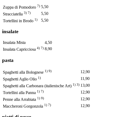
7)
5,50
Zuppa di Pomodoro
3)
7)
5,50
Stracciatella
1)
5,50
Tortellini in Brodo
insalate
Insalata Mista
4,50
4)
7)
8,90
Insalata Capricciosa
pasta
1)
9)
12,90
Spaghetti alla Bolognese
1)
11,90
Spaghetti Aglio Olio
1)
3)
13,00
Spaghetti alla Carbonara (italienische Art)
1)
7)
12,90
Tortellini alla Panna
1)
9)
12,90
Penne alla Arrabiata
1)
7)
12,90
Maccheroni Gorgonzola
piatti di pesce