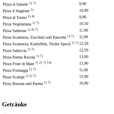
1)
7)
9,90
Pizza al Salame
1)
10,90
Pizza 4 Stagione
1)
4)
9,90
Pizza al Tonno
1)
7)
10,50
Pizza Vegetariana
1)
4)
7)
11,90
Pizza Salmone
1)
7)
11,90
Pizza Scamorza, Zucchini und Pancetta
1)
7)
12,50
Pizza Scamorza, Kartoffeln, Tiroler Speck
1)
7)
12,50
Pizza Salsiccia
1)
7)
13,90
Pizza Parma Rucola
1)
2)
7)
14)
15,90
Pizza Frute di Mare
1)
7)
11,90
Pizza Formaggi
1)
2)
7)
15,90
Pizza Scampi
1)
7)
16,90
Pizza Burrata und Parma
Getränke