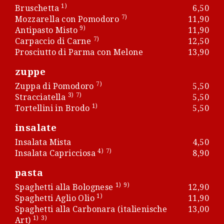
1)
Bruschetta
6,50
7)
Mozzarella con Pomodoro
11,90
9)
Antipasto Misto
11,90
7)
Carpaccio di Carne
12,50
Prosciutto di Parma con Melone
13,90
zuppe
7)
Zuppa di Pomodoro
5,50
3)
7)
Stracciatella
5,50
1)
Tortellini in Brodo
5,50
insalate
Insalata Mista
4,50
4)
7)
Insalata Capricciosa
8,90
pasta
1)
9)
Spaghetti alla Bolognese
12,90
1)
Spaghetti Aglio Olio
11,90
Spaghetti alla Carbonara (italienische
13,00
1)
3)
Art)