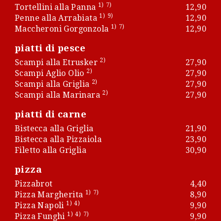
1)
7)
Tortellini alla Panna
12,90
1)
9)
Penne alla Arrabiata
12,90
1)
7)
Maccheroni Gorgonzola
12,90
piatti di pesce
2)
Scampi alla Etrusker
27,90
2)
Scampi Aglio Olio
27,90
2)
Scampi alla Griglia
27,90
2)
Scampi alla Marinara
27,90
piatti di carne
Bistecca alla Griglia
21,90
Bistecca alla Pizzaiola
23,90
Filetto alla Griglia
30,90
pizza
Pizzabrot
4,40
1)
7)
Pizza Margherita
8,90
1)
4)
Pizza Napoli
9,90
1)
4)
7)
Pizza Funghi
9,90