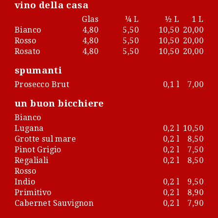
vino della casa
Glas
¼ L
½ L
1 L
Bianco
4,80
5,50
10,50
20,00
Rosso
4,80
5,50
10,50
20,00
Rosato
4,80
5,50
10,50
20,00
spumanti
Prosecco Brut
0,1 l
7,00
un buon bicchiere
Bianco
Lugana
0,2 l
10,50
Grotte sul mare
0,2 l
8,50
Pinot Grigio
0,2 l
7,50
Regaliali
0,2 l
8,50
Rosso
Indio
0,2 l
9,50
Primitivo
0,2 l
8,90
Cabernet Sauvignon
0,2 l
7,90