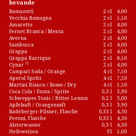
bevande
Ramazotti
2 cl
4,00
Vecchia Romagna
2 cl
5,50
Amaretto
2 cl
4,00
Fernet Branca / Menta
2 cl
4,00
Averna
2 cl
4,00
Sambucca
2 cl
4,00
Grappa
2 cl
4,00
Grappa Barrique
2 cl
8,50
7)
Cynar
2 cl
4,00
Campari Soda / Orange
4 cl
7,50
Aperol Spritz
4 cl
7,50
Martini Bianco / Rosso / Dry
4 cl
5,50
Coca Cola / Fanta / Sprite
0,3 l
3,90
Schweppes Tonic / Bitter Lemon
0,2 l
3,00
Apfelsaft / Orangensaft
0,3 l
3,90
Radeberger-Pilsner, Flasche
0,33 l
4,30
Peroni, Flasche
0,33 l
4,30
Alsterwasser
0,3 l
4,30
Hefeweizen
Fl
5,00