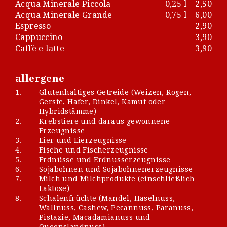
Acqua Minerale Piccola
0,25 l
2,50
Acqua Minerale Grande
0,75 l
6,00
Espresso
2,90
Cappuccino
3,90
Caffè e latte
3,90
allergene
1.
Glutenhaltiges Getreide (Weizen, Rogen,
Gerste, Hafer, Dinkel, Kamut oder
Hybridstämme)
2.
Krebstiere und daraus gewonnene
Erzeugnisse
3.
Eier und Eierzeugnisse
4.
Fische und Fischerzeugnisse
5.
Erdnüsse und Erdnusserzeugnisse
6.
Sojabohnen und Sojabohnenerzeugnisse
7.
Milch und Milchprodukte (einschließlich
Laktose)
8.
Schalenfrüchte (Mandel, Haselnuss,
Wallnuss, Cashew, Pecannuss, Paranuss,
Pistazie, Macadamianuss und
Queenslandnuss)