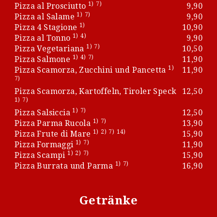
1)
7)
Pizza al Prosciutto
9,90
1)
7)
Pizza al Salame
9,90
1)
Pizza 4 Stagione
10,90
1)
4)
Pizza al Tonno
9,90
1)
7)
Pizza Vegetariana
10,50
1)
4)
7)
Pizza Salmone
11,90
1)
Pizza Scamorza, Zucchini und Pancetta
11,90
7)
Pizza Scamorza, Kartoffeln, Tiroler Speck
12,50
1)
7)
1)
7)
Pizza Salsiccia
12,50
1)
7)
Pizza Parma Rucola
13,90
1)
2)
7)
14)
Pizza Frute di Mare
15,90
1)
7)
Pizza Formaggi
11,90
1)
2)
7)
Pizza Scampi
15,90
1)
7)
Pizza Burrata und Parma
16,90
Getränke