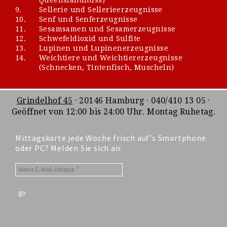
9.
Sellerie und Sellerieerzeugnisse
10.
Senf und Senferzeugnisse
11.
Sesamsamen und Sesamerzeugnisse
12.
Schwefeldioxid und Sulfite
13.
Lupinen und Lupinenerzeugnisse
14.
Weichtiere und Weichtiererzeugnisse
(Schnecken, Tintenfisch, Muscheln)
Grindelhof 45
· 20146 Hamburg · 040/410 13 05 ·
Geöffnet von 12:00 bis 24:00 Uhr. Montag Ruhetag.
Mittagskarte jede Woche frisch auf’s Smartphone
oder PC? Melden Sie sich an: