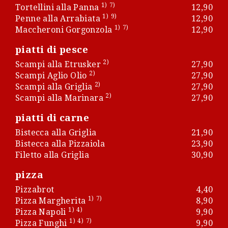
1)
7)
Tortellini alla Panna
12,90
1)
9)
Penne alla Arrabiata
12,90
1)
7)
Maccheroni Gorgonzola
12,90
piatti di pesce
2)
Scampi alla Etrusker
27,90
2)
Scampi Aglio Olio
27,90
2)
Scampi alla Griglia
27,90
2)
Scampi alla Marinara
27,90
piatti di carne
Bistecca alla Griglia
21,90
Bistecca alla Pizzaiola
23,90
Filetto alla Griglia
30,90
pizza
Pizzabrot
4,40
1)
7)
Pizza Margherita
8,90
1)
4)
Pizza Napoli
9,90
1)
4)
7)
Pizza Funghi
9,90