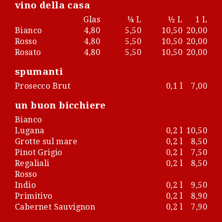
vino della casa
Glas
¼ L
½ L
1 L
Bianco
4,80
5,50
10,50
20,00
Rosso
4,80
5,50
10,50
20,00
Rosato
4,80
5,50
10,50
20,00
spumanti
Prosecco Brut
0,1 l
7,00
un buon bicchiere
Bianco
Lugana
0,2 l
10,50
Grotte sul mare
0,2 l
8,50
Pinot Grigio
0,2 l
7,50
Regaliali
0,2 l
8,50
Rosso
Indio
0,2 l
9,50
Primitivo
0,2 l
8,90
Cabernet Sauvignon
0,2 l
7,90