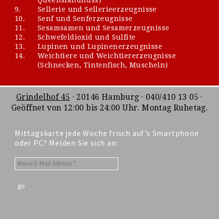
9.
Sellerie und Sellerieerzeugnisse
10.
Senf und Senferzeugnisse
11.
Sesamsamen und Sesamerzeugnisse
12.
Schwefeldioxid und Sulfite
13.
Lupinen und Lupinenerzeugnisse
14.
Weichtiere und Weichtiererzeugnisse
(Schnecken, Tintenfisch, Muscheln)
Grindelhof 45
· 20146 Hamburg · 040/410 13 05 ·
Geöffnet von 12:00 bis 24:00 Uhr. Montag Ruhetag.
Mittagskarte jede Woche frisch auf’s Smartphone
oder PC? Melden Sie sich an: