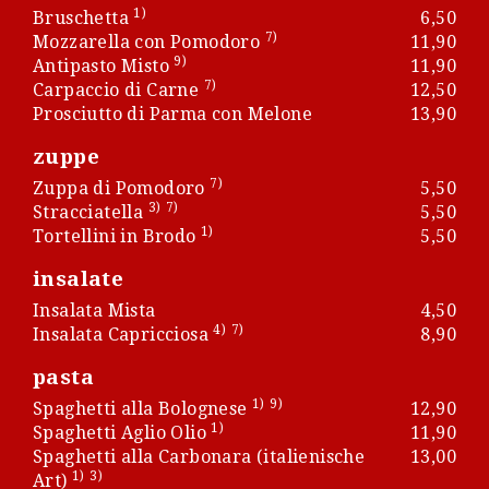
1)
Bruschetta
6,50
7)
Mozzarella con Pomodoro
11,90
9)
Antipasto Misto
11,90
7)
Carpaccio di Carne
12,50
Prosciutto di Parma con Melone
13,90
zuppe
7)
Zuppa di Pomodoro
5,50
3)
7)
Stracciatella
5,50
1)
Tortellini in Brodo
5,50
insalate
Insalata Mista
4,50
4)
7)
Insalata Capricciosa
8,90
pasta
1)
9)
Spaghetti alla Bolognese
12,90
1)
Spaghetti Aglio Olio
11,90
Spaghetti alla Carbonara (italienische
13,00
1)
3)
Art)