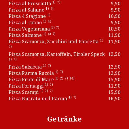
1)
7)
Pizza al Prosciutto
9,90
1)
7)
Pizza al Salame
9,90
1)
Pizza 4 Stagione
10,90
1)
4)
Pizza al Tonno
9,90
1)
7)
Pizza Vegetariana
10,50
1)
4)
7)
Pizza Salmone
11,90
1)
Pizza Scamorza, Zucchini und Pancetta
11,90
7)
Pizza Scamorza, Kartoffeln, Tiroler Speck
12,50
1)
7)
1)
7)
Pizza Salsiccia
12,50
1)
7)
Pizza Parma Rucola
13,90
1)
2)
7)
14)
Pizza Frute di Mare
15,90
1)
7)
Pizza Formaggi
11,90
1)
2)
7)
Pizza Scampi
15,90
1)
7)
Pizza Burrata und Parma
16,90
Getränke