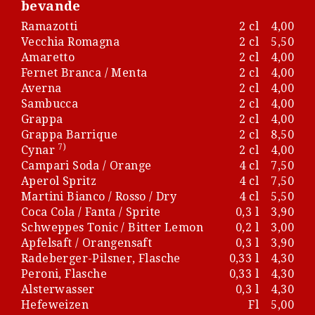
bevande
Ramazotti
2 cl
4,00
Vecchia Romagna
2 cl
5,50
Amaretto
2 cl
4,00
Fernet Branca / Menta
2 cl
4,00
Averna
2 cl
4,00
Sambucca
2 cl
4,00
Grappa
2 cl
4,00
Grappa Barrique
2 cl
8,50
7)
Cynar
2 cl
4,00
Campari Soda / Orange
4 cl
7,50
Aperol Spritz
4 cl
7,50
Martini Bianco / Rosso / Dry
4 cl
5,50
Coca Cola / Fanta / Sprite
0,3 l
3,90
Schweppes Tonic / Bitter Lemon
0,2 l
3,00
Apfelsaft / Orangensaft
0,3 l
3,90
Radeberger-Pilsner, Flasche
0,33 l
4,30
Peroni, Flasche
0,33 l
4,30
Alsterwasser
0,3 l
4,30
Hefeweizen
Fl
5,00