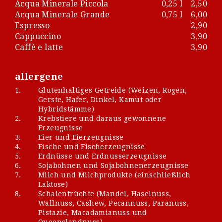
Acqua Minerale Piccola
0,25 l
2,50
Acqua Minerale Grande
0,75 l
6,00
Espresso
2,90
Cappuccino
3,90
Caffè e latte
3,90
allergene
1.
Glutenhaltiges Getreide (Weizen, Rogen,
Gerste, Hafer, Dinkel, Kamut oder
Hybridstämme)
2.
Krebstiere und daraus gewonnene
Erzeugnisse
3.
Eier und Eierzeugnisse
4.
Fische und Fischerzeugnisse
5.
Erdnüsse und Erdnusserzeugnisse
6.
Sojabohnen und Sojabohnenerzeugnisse
7.
Milch und Milchprodukte (einschließlich
Laktose)
8.
Schalenfrüchte (Mandel, Haselnuss,
Wallnuss, Cashew, Pecannuss, Paranuss,
Pistazie, Macadamianuss und
Queenslandnuss)