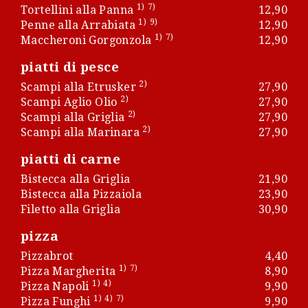
1)
7)
Tortellini alla Panna
12,90
1)
9)
Penne alla Arrabiata
12,90
1)
7)
Maccheroni Gorgonzola
12,90
piatti di pesce
2)
Scampi alla Etrusker
27,90
2)
Scampi Aglio Olio
27,90
2)
Scampi alla Griglia
27,90
2)
Scampi alla Marinara
27,90
piatti di carne
Bistecca alla Griglia
21,90
Bistecca alla Pizzaiola
23,90
Filetto alla Griglia
30,90
pizza
Pizzabrot
4,40
1)
7)
Pizza Margherita
8,90
1)
4)
Pizza Napoli
9,90
1)
4)
7)
Pizza Funghi
9,90