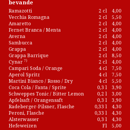
bevande
Ramazotti
2 cl
4,00
Vecchia Romagna
2 cl
5,50
Amaretto
2 cl
4,00
Fernet Branca / Menta
2 cl
4,00
Averna
2 cl
4,00
Sambucca
2 cl
4,00
Grappa
2 cl
4,00
Grappa Barrique
2 cl
8,50
7)
Cynar
2 cl
4,00
Campari Soda / Orange
4 cl
7,50
Aperol Spritz
4 cl
7,50
Martini Bianco / Rosso / Dry
4 cl
5,50
Coca Cola / Fanta / Sprite
0,3 l
3,90
Schweppes Tonic / Bitter Lemon
0,2 l
3,00
Apfelsaft / Orangensaft
0,3 l
3,90
Radeberger-Pilsner, Flasche
0,33 l
4,30
Peroni, Flasche
0,33 l
4,30
Alsterwasser
0,3 l
4,30
Hefeweizen
Fl
5,00