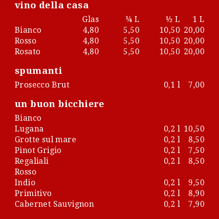
vino della casa
Glas
¼ L
½ L
1 L
Bianco
4,80
5,50
10,50
20,00
Rosso
4,80
5,50
10,50
20,00
Rosato
4,80
5,50
10,50
20,00
spumanti
Prosecco Brut
0,1 l
7,00
un buon bicchiere
Bianco
Lugana
0,2 l
10,50
Grotte sul mare
0,2 l
8,50
Pinot Grigio
0,2 l
7,50
Regaliali
0,2 l
8,50
Rosso
Indio
0,2 l
9,50
Primitivo
0,2 l
8,90
Cabernet Sauvignon
0,2 l
7,90