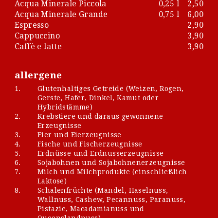
Acqua Minerale Piccola
0,25 l
2,50
Acqua Minerale Grande
0,75 l
6,00
Espresso
2,90
Cappuccino
3,90
Caffè e latte
3,90
allergene
1.
Glutenhaltiges Getreide (Weizen, Rogen,
Gerste, Hafer, Dinkel, Kamut oder
Hybridstämme)
2.
Krebstiere und daraus gewonnene
Erzeugnisse
3.
Eier und Eierzeugnisse
4.
Fische und Fischerzeugnisse
5.
Erdnüsse und Erdnusserzeugnisse
6.
Sojabohnen und Sojabohnenerzeugnisse
7.
Milch und Milchprodukte (einschließlich
Laktose)
8.
Schalenfrüchte (Mandel, Haselnuss,
Wallnuss, Cashew, Pecannuss, Paranuss,
Pistazie, Macadamianuss und
Queenslandnuss)