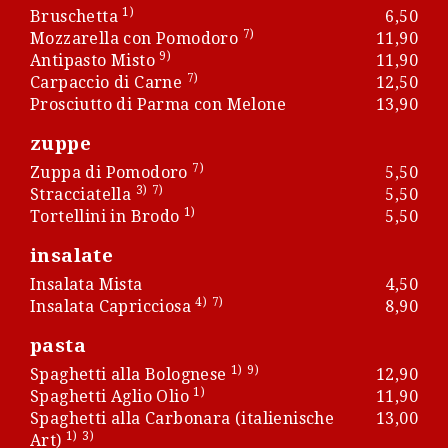
1)
Bruschetta
6,50
7)
Mozzarella con Pomodoro
11,90
9)
Antipasto Misto
11,90
7)
Carpaccio di Carne
12,50
Prosciutto di Parma con Melone
13,90
zuppe
7)
Zuppa di Pomodoro
5,50
3)
7)
Stracciatella
5,50
1)
Tortellini in Brodo
5,50
insalate
Insalata Mista
4,50
4)
7)
Insalata Capricciosa
8,90
pasta
1)
9)
Spaghetti alla Bolognese
12,90
1)
Spaghetti Aglio Olio
11,90
Spaghetti alla Carbonara (italienische
13,00
1)
3)
Art)