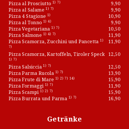
1)
7)
Pizza al Prosciutto
9,90
1)
7)
Pizza al Salame
9,90
1)
Pizza 4 Stagione
10,90
1)
4)
Pizza al Tonno
9,90
1)
7)
Pizza Vegetariana
10,50
1)
4)
7)
Pizza Salmone
11,90
1)
Pizza Scamorza, Zucchini und Pancetta
11,90
7)
Pizza Scamorza, Kartoffeln, Tiroler Speck
12,50
1)
7)
1)
7)
Pizza Salsiccia
12,50
1)
7)
Pizza Parma Rucola
13,90
1)
2)
7)
14)
Pizza Frute di Mare
15,90
1)
7)
Pizza Formaggi
11,90
1)
2)
7)
Pizza Scampi
15,90
1)
7)
Pizza Burrata und Parma
16,90
Getränke