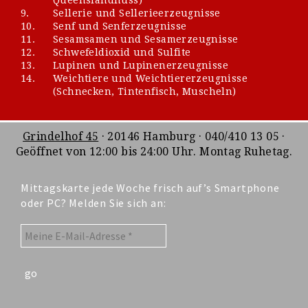
9.
Sellerie und Sellerieerzeugnisse
10.
Senf und Senferzeugnisse
11.
Sesamsamen und Sesamerzeugnisse
12.
Schwefeldioxid und Sulfite
13.
Lupinen und Lupinenerzeugnisse
14.
Weichtiere und Weichtiererzeugnisse
(Schnecken, Tintenfisch, Muscheln)
Grindelhof 45
· 20146 Hamburg · 040/410 13 05 ·
Geöffnet von 12:00 bis 24:00 Uhr. Montag Ruhetag.
Mittagskarte jede Woche frisch auf’s Smartphone
oder PC? Melden Sie sich an: