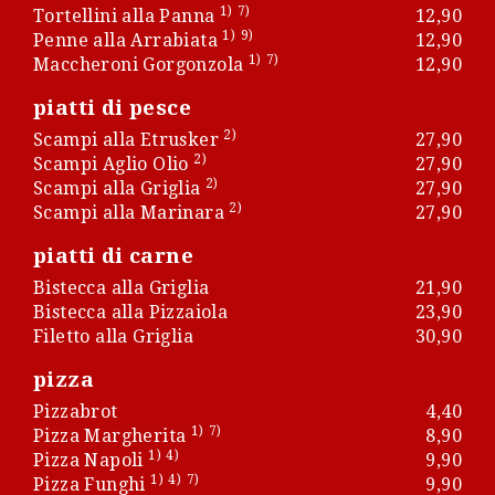
1)
7)
Tortellini alla Panna
12,90
1)
9)
Penne alla Arrabiata
12,90
1)
7)
Maccheroni Gorgonzola
12,90
piatti di pesce
2)
Scampi alla Etrusker
27,90
2)
Scampi Aglio Olio
27,90
2)
Scampi alla Griglia
27,90
2)
Scampi alla Marinara
27,90
piatti di carne
Bistecca alla Griglia
21,90
Bistecca alla Pizzaiola
23,90
Filetto alla Griglia
30,90
pizza
Pizzabrot
4,40
1)
7)
Pizza Margherita
8,90
1)
4)
Pizza Napoli
9,90
1)
4)
7)
Pizza Funghi
9,90