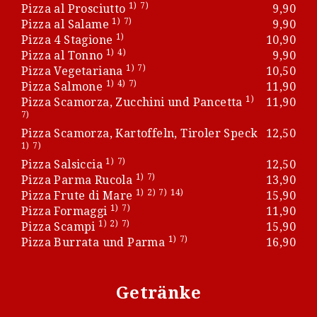
1)
7)
Pizza al Prosciutto
9,90
1)
7)
Pizza al Salame
9,90
1)
Pizza 4 Stagione
10,90
1)
4)
Pizza al Tonno
9,90
1)
7)
Pizza Vegetariana
10,50
1)
4)
7)
Pizza Salmone
11,90
1)
Pizza Scamorza, Zucchini und Pancetta
11,90
7)
Pizza Scamorza, Kartoffeln, Tiroler Speck
12,50
1)
7)
1)
7)
Pizza Salsiccia
12,50
1)
7)
Pizza Parma Rucola
13,90
1)
2)
7)
14)
Pizza Frute di Mare
15,90
1)
7)
Pizza Formaggi
11,90
1)
2)
7)
Pizza Scampi
15,90
1)
7)
Pizza Burrata und Parma
16,90
Getränke