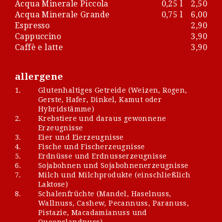
Acqua Minerale Piccola
0,25 l
2,50
Acqua Minerale Grande
0,75 l
6,00
Espresso
2,90
Cappuccino
3,90
Caffè e latte
3,90
allergene
1.
Glutenhaltiges Getreide (Weizen, Rogen,
Gerste, Hafer, Dinkel, Kamut oder
Hybridstämme)
2.
Krebstiere und daraus gewonnene
Erzeugnisse
3.
Eier und Eierzeugnisse
4.
Fische und Fischerzeugnisse
5.
Erdnüsse und Erdnusserzeugnisse
6.
Sojabohnen und Sojabohnenerzeugnisse
7.
Milch und Milchprodukte (einschließlich
Laktose)
8.
Schalenfrüchte (Mandel, Haselnuss,
Wallnuss, Cashew, Pecannuss, Paranuss,
Pistazie, Macadamianuss und
Queenslandnuss)