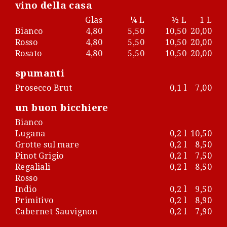
vino della casa
Glas
¼ L
½ L
1 L
Bianco
4,80
5,50
10,50
20,00
Rosso
4,80
5,50
10,50
20,00
Rosato
4,80
5,50
10,50
20,00
spumanti
Prosecco Brut
0,1 l
7,00
un buon bicchiere
Bianco
Lugana
0,2 l
10,50
Grotte sul mare
0,2 l
8,50
Pinot Grigio
0,2 l
7,50
Regaliali
0,2 l
8,50
Rosso
Indio
0,2 l
9,50
Primitivo
0,2 l
8,90
Cabernet Sauvignon
0,2 l
7,90