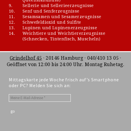
9.
Sellerie und Sellerieerzeugnisse
10.
Senf und Senferzeugnisse
11.
Sesamsamen und Sesamerzeugnisse
12.
Schwefeldioxid und Sulfite
13.
Lupinen und Lupinenerzeugnisse
14.
Weichtiere und Weichtiererzeugnisse
(Schnecken, Tintenfisch, Muscheln)
Grindelhof 45
· 20146 Hamburg · 040/410 13 05 ·
Geöffnet von 12:00 bis 24:00 Uhr. Montag Ruhetag.
Mittagskarte jede Woche frisch auf’s Smartphone
oder PC? Melden Sie sich an: