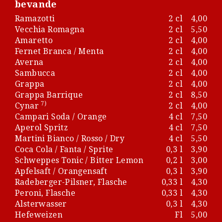
bevande
Ramazotti
2 cl
4,00
Vecchia Romagna
2 cl
5,50
Amaretto
2 cl
4,00
Fernet Branca / Menta
2 cl
4,00
Averna
2 cl
4,00
Sambucca
2 cl
4,00
Grappa
2 cl
4,00
Grappa Barrique
2 cl
8,50
7)
Cynar
2 cl
4,00
Campari Soda / Orange
4 cl
7,50
Aperol Spritz
4 cl
7,50
Martini Bianco / Rosso / Dry
4 cl
5,50
Coca Cola / Fanta / Sprite
0,3 l
3,90
Schweppes Tonic / Bitter Lemon
0,2 l
3,00
Apfelsaft / Orangensaft
0,3 l
3,90
Radeberger-Pilsner, Flasche
0,33 l
4,30
Peroni, Flasche
0,33 l
4,30
Alsterwasser
0,3 l
4,30
Hefeweizen
Fl
5,00