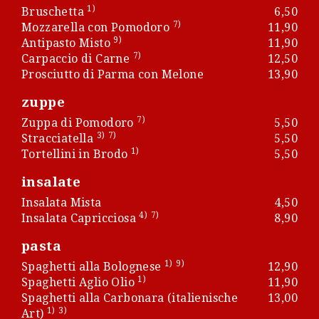
1)
Bruschetta
6,50
7)
Mozzarella con Pomodoro
11,90
9)
Antipasto Misto
11,90
7)
Carpaccio di Carne
12,50
Prosciutto di Parma con Melone
13,90
zuppe
7)
Zuppa di Pomodoro
5,50
3)
7)
Stracciatella
5,50
1)
Tortellini in Brodo
5,50
insalate
Insalata Mista
4,50
4)
7)
Insalata Capricciosa
8,90
pasta
1)
9)
Spaghetti alla Bolognese
12,90
1)
Spaghetti Aglio Olio
11,90
Spaghetti alla Carbonara (italienische
13,00
1)
3)
Art)