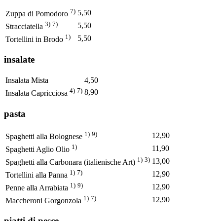
7)
5,50
Zuppa di Pomodoro
3)
7)
5,50
Stracciatella
1)
5,50
Tortellini in Brodo
insalate
Insalata Mista
4,50
4)
7)
8,90
Insalata Capricciosa
pasta
1)
9)
12,90
Spaghetti alla Bolognese
1)
11,90
Spaghetti Aglio Olio
1)
3)
13,00
Spaghetti alla Carbonara (italienische Art)
1)
7)
12,90
Tortellini alla Panna
1)
9)
12,90
Penne alla Arrabiata
1)
7)
12,90
Maccheroni Gorgonzola
piatti di pesce