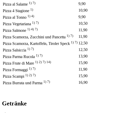
1)
7)
9,90
Pizza al Salame
1)
10,90
Pizza 4 Stagione
1)
4)
9,90
Pizza al Tonno
1)
7)
10,50
Pizza Vegetariana
1)
4)
7)
11,90
Pizza Salmone
1)
7)
11,90
Pizza Scamorza, Zucchini und Pancetta
1)
7)
12,50
Pizza Scamorza, Kartoffeln, Tiroler Speck
1)
7)
12,50
Pizza Salsiccia
1)
7)
13,90
Pizza Parma Rucola
1)
2)
7)
14)
15,90
Pizza Frute di Mare
1)
7)
11,90
Pizza Formaggi
1)
2)
7)
15,90
Pizza Scampi
1)
7)
16,90
Pizza Burrata und Parma
Getränke