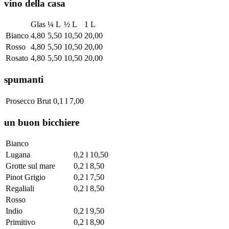
vino della casa
Glas
¼ L
½ L
1 L
Bianco
4,80
5,50
10,50
20,00
Rosso
4,80
5,50
10,50
20,00
Rosato
4,80
5,50
10,50
20,00
spumanti
Prosecco Brut
0,1 l
7,00
un buon bicchiere
Bianco
Lugana
0,2 l
10,50
Grotte sul mare
0,2 l
8,50
Pinot Grigio
0,2 l
7,50
Regaliali
0,2 l
8,50
Rosso
Indio
0,2 l
9,50
Primitivo
0,2 l
8,90