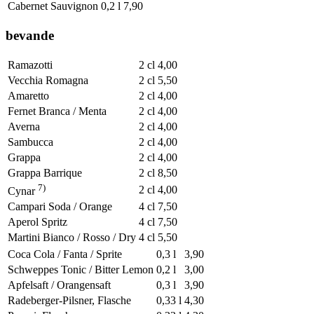
Cabernet Sauvignon
0,2 l
7,90
bevande
Ramazotti
2 cl
4,00
Vecchia Romagna
2 cl
5,50
Amaretto
2 cl
4,00
Fernet Branca / Menta
2 cl
4,00
Averna
2 cl
4,00
Sambucca
2 cl
4,00
Grappa
2 cl
4,00
Grappa Barrique
2 cl
8,50
7)
2 cl
4,00
Cynar
Campari Soda / Orange
4 cl
7,50
Aperol Spritz
4 cl
7,50
Martini Bianco / Rosso / Dry
4 cl
5,50
Coca Cola / Fanta / Sprite
0,3 l
3,90
Schweppes Tonic / Bitter Lemon
0,2 l
3,00
Apfelsaft / Orangensaft
0,3 l
3,90
Radeberger-Pilsner, Flasche
0,33 l
4,30