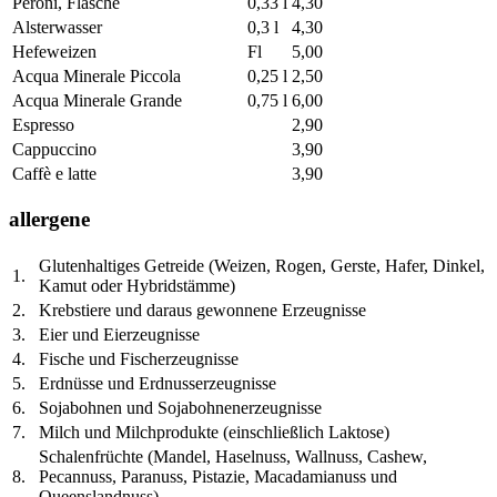
Peroni, Flasche
0,33 l
4,30
Alsterwasser
0,3 l
4,30
Hefeweizen
Fl
5,00
Acqua Minerale Piccola
0,25 l
2,50
Acqua Minerale Grande
0,75 l
6,00
Espresso
2,90
Cappuccino
3,90
Caffè e latte
3,90
allergene
Glutenhaltiges Getreide (Weizen, Rogen, Gerste, Hafer, Dinkel,
1.
Kamut oder Hybridstämme)
2.
Krebstiere und daraus gewonnene Erzeugnisse
3.
Eier und Eierzeugnisse
4.
Fische und Fischerzeugnisse
5.
Erdnüsse und Erdnusserzeugnisse
6.
Sojabohnen und Sojabohnenerzeugnisse
7.
Milch und Milchprodukte (einschließlich Laktose)
Schalenfrüchte (Mandel, Haselnuss, Wallnuss, Cashew,
8.
Pecannuss, Paranuss, Pistazie, Macadamianuss und
Queenslandnuss)