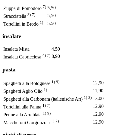
7)
5,50
Zuppa di Pomodoro
3)
7)
5,50
Stracciatella
1)
5,50
Tortellini in Brodo
insalate
Insalata Mista
4,50
4)
7)
8,90
Insalata Capricciosa
pasta
1)
9)
12,90
Spaghetti alla Bolognese
1)
11,90
Spaghetti Aglio Olio
1)
3)
13,00
Spaghetti alla Carbonara (italienische Art)
1)
7)
12,90
Tortellini alla Panna
1)
9)
12,90
Penne alla Arrabiata
1)
7)
12,90
Maccheroni Gorgonzola
piatti di pesce