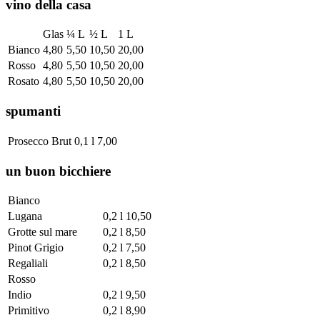
vino della casa
Glas
¼ L
½ L
1 L
Bianco
4,80
5,50
10,50
20,00
Rosso
4,80
5,50
10,50
20,00
Rosato
4,80
5,50
10,50
20,00
spumanti
Prosecco Brut
0,1 l
7,00
un buon bicchiere
Bianco
Lugana
0,2 l
10,50
Grotte sul mare
0,2 l
8,50
Pinot Grigio
0,2 l
7,50
Regaliali
0,2 l
8,50
Rosso
Indio
0,2 l
9,50
Primitivo
0,2 l
8,90