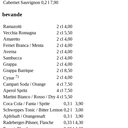
Cabernet Sauvignon
0,2 l
7,90
bevande
Ramazotti
2 cl
4,00
Vecchia Romagna
2 cl
5,50
Amaretto
2 cl
4,00
Fernet Branca / Menta
2 cl
4,00
Averna
2 cl
4,00
Sambucca
2 cl
4,00
Grappa
2 cl
4,00
Grappa Barrique
2 cl
8,50
7)
2 cl
4,00
Cynar
Campari Soda / Orange
4 cl
7,50
Aperol Spritz
4 cl
7,50
Martini Bianco / Rosso / Dry
4 cl
5,50
Coca Cola / Fanta / Sprite
0,3 l
3,90
Schweppes Tonic / Bitter Lemon
0,2 l
3,00
Apfelsaft / Orangensaft
0,3 l
3,90
Radeberger-Pilsner, Flasche
0,33 l
4,30