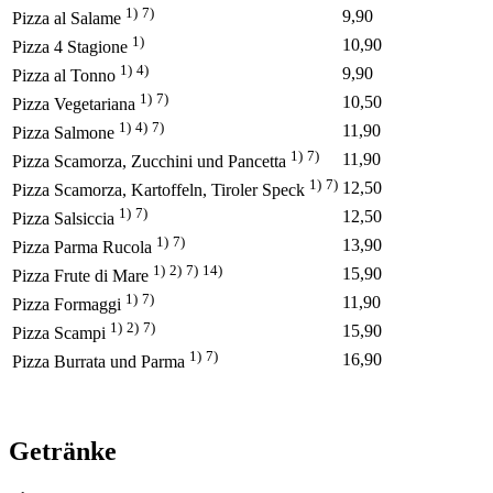
1)
7)
9,90
Pizza al Salame
1)
10,90
Pizza 4 Stagione
1)
4)
9,90
Pizza al Tonno
1)
7)
10,50
Pizza Vegetariana
1)
4)
7)
11,90
Pizza Salmone
1)
7)
11,90
Pizza Scamorza, Zucchini und Pancetta
1)
7)
12,50
Pizza Scamorza, Kartoffeln, Tiroler Speck
1)
7)
12,50
Pizza Salsiccia
1)
7)
13,90
Pizza Parma Rucola
1)
2)
7)
14)
15,90
Pizza Frute di Mare
1)
7)
11,90
Pizza Formaggi
1)
2)
7)
15,90
Pizza Scampi
1)
7)
16,90
Pizza Burrata und Parma
Getränke