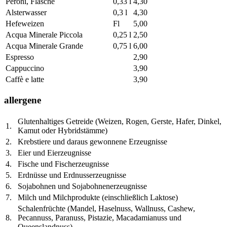
Peroni, Flasche
0,33 l
4,30
Alsterwasser
0,3 l
4,30
Hefeweizen
Fl
5,00
Acqua Minerale Piccola
0,25 l
2,50
Acqua Minerale Grande
0,75 l
6,00
Espresso
2,90
Cappuccino
3,90
Caffè e latte
3,90
allergene
Glutenhaltiges Getreide (Weizen, Rogen, Gerste, Hafer, Dinkel,
1.
Kamut oder Hybridstämme)
2.
Krebstiere und daraus gewonnene Erzeugnisse
3.
Eier und Eierzeugnisse
4.
Fische und Fischerzeugnisse
5.
Erdnüsse und Erdnusserzeugnisse
6.
Sojabohnen und Sojabohnenerzeugnisse
7.
Milch und Milchprodukte (einschließlich Laktose)
Schalenfrüchte (Mandel, Haselnuss, Wallnuss, Cashew,
8.
Pecannuss, Paranuss, Pistazie, Macadamianuss und
Queenslandnuss)