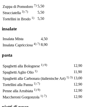
7)
5,50
Zuppa di Pomodoro
3)
7)
5,50
Stracciatella
1)
5,50
Tortellini in Brodo
insalate
Insalata Mista
4,50
4)
7)
8,90
Insalata Capricciosa
pasta
1)
9)
12,90
Spaghetti alla Bolognese
1)
11,90
Spaghetti Aglio Olio
1)
3)
13,00
Spaghetti alla Carbonara (italienische Art)
1)
7)
12,90
Tortellini alla Panna
1)
9)
12,90
Penne alla Arrabiata
1)
7)
12,90
Maccheroni Gorgonzola
piatti di pesce