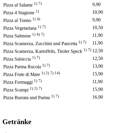
1)
7)
9,90
Pizza al Salame
1)
10,90
Pizza 4 Stagione
1)
4)
9,90
Pizza al Tonno
1)
7)
10,50
Pizza Vegetariana
1)
4)
7)
11,90
Pizza Salmone
1)
7)
11,90
Pizza Scamorza, Zucchini und Pancetta
1)
7)
12,50
Pizza Scamorza, Kartoffeln, Tiroler Speck
1)
7)
12,50
Pizza Salsiccia
1)
7)
13,90
Pizza Parma Rucola
1)
2)
7)
14)
15,90
Pizza Frute di Mare
1)
7)
11,90
Pizza Formaggi
1)
2)
7)
15,90
Pizza Scampi
1)
7)
16,90
Pizza Burrata und Parma
Getränke