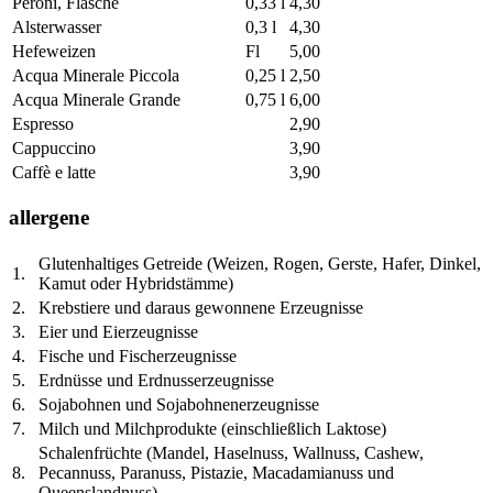
Peroni, Flasche
0,33 l
4,30
Alsterwasser
0,3 l
4,30
Hefeweizen
Fl
5,00
Acqua Minerale Piccola
0,25 l
2,50
Acqua Minerale Grande
0,75 l
6,00
Espresso
2,90
Cappuccino
3,90
Caffè e latte
3,90
allergene
Glutenhaltiges Getreide (Weizen, Rogen, Gerste, Hafer, Dinkel,
1.
Kamut oder Hybridstämme)
2.
Krebstiere und daraus gewonnene Erzeugnisse
3.
Eier und Eierzeugnisse
4.
Fische und Fischerzeugnisse
5.
Erdnüsse und Erdnusserzeugnisse
6.
Sojabohnen und Sojabohnenerzeugnisse
7.
Milch und Milchprodukte (einschließlich Laktose)
Schalenfrüchte (Mandel, Haselnuss, Wallnuss, Cashew,
8.
Pecannuss, Paranuss, Pistazie, Macadamianuss und
Queenslandnuss)