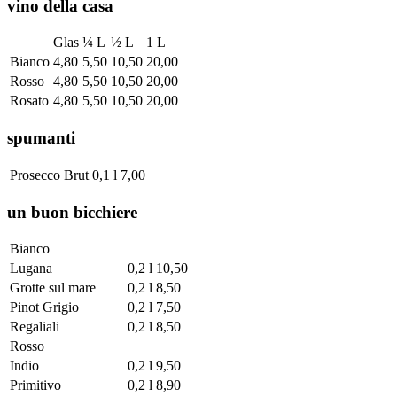
vino della casa
Glas
¼ L
½ L
1 L
Bianco
4,80
5,50
10,50
20,00
Rosso
4,80
5,50
10,50
20,00
Rosato
4,80
5,50
10,50
20,00
spumanti
Prosecco Brut
0,1 l
7,00
un buon bicchiere
Bianco
Lugana
0,2 l
10,50
Grotte sul mare
0,2 l
8,50
Pinot Grigio
0,2 l
7,50
Regaliali
0,2 l
8,50
Rosso
Indio
0,2 l
9,50
Primitivo
0,2 l
8,90