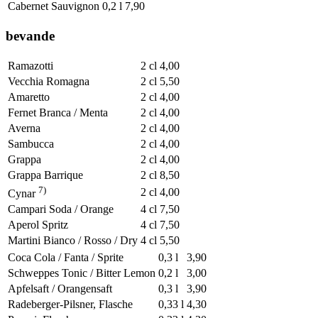
Cabernet Sauvignon
0,2 l
7,90
bevande
Ramazotti
2 cl
4,00
Vecchia Romagna
2 cl
5,50
Amaretto
2 cl
4,00
Fernet Branca / Menta
2 cl
4,00
Averna
2 cl
4,00
Sambucca
2 cl
4,00
Grappa
2 cl
4,00
Grappa Barrique
2 cl
8,50
7)
2 cl
4,00
Cynar
Campari Soda / Orange
4 cl
7,50
Aperol Spritz
4 cl
7,50
Martini Bianco / Rosso / Dry
4 cl
5,50
Coca Cola / Fanta / Sprite
0,3 l
3,90
Schweppes Tonic / Bitter Lemon
0,2 l
3,00
Apfelsaft / Orangensaft
0,3 l
3,90
Radeberger-Pilsner, Flasche
0,33 l
4,30