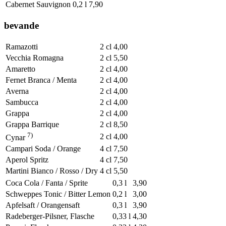
Cabernet Sauvignon
0,2 l
7,90
bevande
Ramazotti
2 cl
4,00
Vecchia Romagna
2 cl
5,50
Amaretto
2 cl
4,00
Fernet Branca / Menta
2 cl
4,00
Averna
2 cl
4,00
Sambucca
2 cl
4,00
Grappa
2 cl
4,00
Grappa Barrique
2 cl
8,50
7)
2 cl
4,00
Cynar
Campari Soda / Orange
4 cl
7,50
Aperol Spritz
4 cl
7,50
Martini Bianco / Rosso / Dry
4 cl
5,50
Coca Cola / Fanta / Sprite
0,3 l
3,90
Schweppes Tonic / Bitter Lemon
0,2 l
3,00
Apfelsaft / Orangensaft
0,3 l
3,90
Radeberger-Pilsner, Flasche
0,33 l
4,30