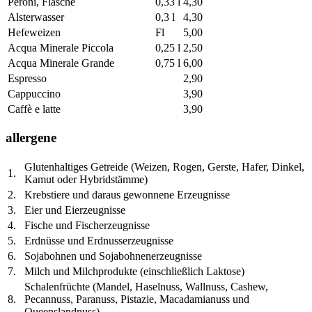
Peroni, Flasche
0,33 l
4,30
Alsterwasser
0,3 l
4,30
Hefeweizen
Fl
5,00
Acqua Minerale Piccola
0,25 l
2,50
Acqua Minerale Grande
0,75 l
6,00
Espresso
2,90
Cappuccino
3,90
Caffè e latte
3,90
allergene
Glutenhaltiges Getreide (Weizen, Rogen, Gerste, Hafer, Dinkel,
1.
Kamut oder Hybridstämme)
2.
Krebstiere und daraus gewonnene Erzeugnisse
3.
Eier und Eierzeugnisse
4.
Fische und Fischerzeugnisse
5.
Erdnüsse und Erdnusserzeugnisse
6.
Sojabohnen und Sojabohnenerzeugnisse
7.
Milch und Milchprodukte (einschließlich Laktose)
Schalenfrüchte (Mandel, Haselnuss, Wallnuss, Cashew,
8.
Pecannuss, Paranuss, Pistazie, Macadamianuss und
Queenslandnuss)