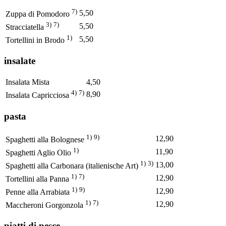
7)
5,50
Zuppa di Pomodoro
3)
7)
5,50
Stracciatella
1)
5,50
Tortellini in Brodo
insalate
Insalata Mista
4,50
4)
7)
8,90
Insalata Capricciosa
pasta
1)
9)
12,90
Spaghetti alla Bolognese
1)
11,90
Spaghetti Aglio Olio
1)
3)
13,00
Spaghetti alla Carbonara (italienische Art)
1)
7)
12,90
Tortellini alla Panna
1)
9)
12,90
Penne alla Arrabiata
1)
7)
12,90
Maccheroni Gorgonzola
piatti di pesce