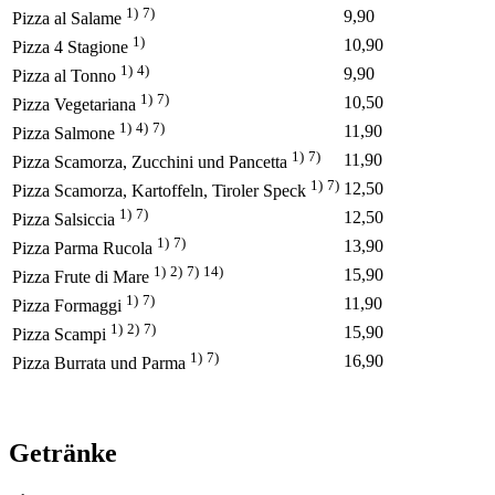
1)
7)
9,90
Pizza al Salame
1)
10,90
Pizza 4 Stagione
1)
4)
9,90
Pizza al Tonno
1)
7)
10,50
Pizza Vegetariana
1)
4)
7)
11,90
Pizza Salmone
1)
7)
11,90
Pizza Scamorza, Zucchini und Pancetta
1)
7)
12,50
Pizza Scamorza, Kartoffeln, Tiroler Speck
1)
7)
12,50
Pizza Salsiccia
1)
7)
13,90
Pizza Parma Rucola
1)
2)
7)
14)
15,90
Pizza Frute di Mare
1)
7)
11,90
Pizza Formaggi
1)
2)
7)
15,90
Pizza Scampi
1)
7)
16,90
Pizza Burrata und Parma
Getränke