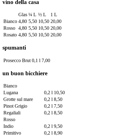
vino della casa
Glas
¼ L
½ L
1 L
Bianco
4,80
5,50
10,50
20,00
Rosso
4,80
5,50
10,50
20,00
Rosato
4,80
5,50
10,50
20,00
spumanti
Prosecco Brut
0,1 l
7,00
un buon bicchiere
Bianco
Lugana
0,2 l
10,50
Grotte sul mare
0,2 l
8,50
Pinot Grigio
0,2 l
7,50
Regaliali
0,2 l
8,50
Rosso
Indio
0,2 l
9,50
Primitivo
0,2 l
8,90