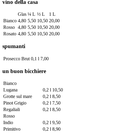
vino della casa
Glas
¼ L
½ L
1 L
Bianco
4,80
5,50
10,50
20,00
Rosso
4,80
5,50
10,50
20,00
Rosato
4,80
5,50
10,50
20,00
spumanti
Prosecco Brut
0,1 l
7,00
un buon bicchiere
Bianco
Lugana
0,2 l
10,50
Grotte sul mare
0,2 l
8,50
Pinot Grigio
0,2 l
7,50
Regaliali
0,2 l
8,50
Rosso
Indio
0,2 l
9,50
Primitivo
0,2 l
8,90