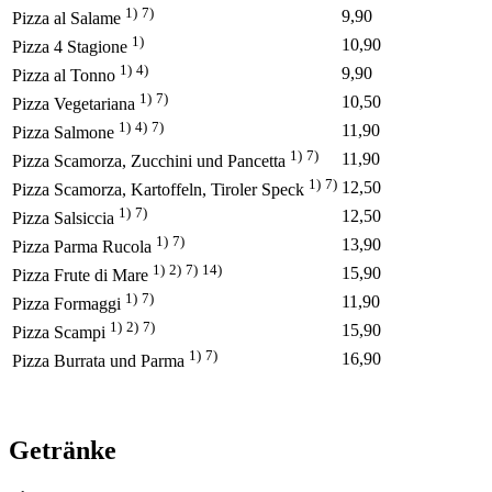
1)
7)
9,90
Pizza al Salame
1)
10,90
Pizza 4 Stagione
1)
4)
9,90
Pizza al Tonno
1)
7)
10,50
Pizza Vegetariana
1)
4)
7)
11,90
Pizza Salmone
1)
7)
11,90
Pizza Scamorza, Zucchini und Pancetta
1)
7)
12,50
Pizza Scamorza, Kartoffeln, Tiroler Speck
1)
7)
12,50
Pizza Salsiccia
1)
7)
13,90
Pizza Parma Rucola
1)
2)
7)
14)
15,90
Pizza Frute di Mare
1)
7)
11,90
Pizza Formaggi
1)
2)
7)
15,90
Pizza Scampi
1)
7)
16,90
Pizza Burrata und Parma
Getränke