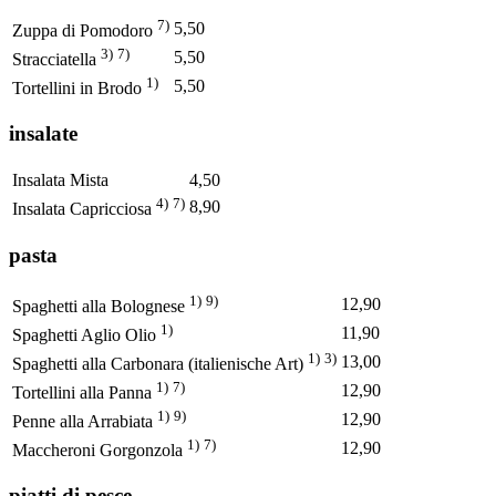
7)
5,50
Zuppa di Pomodoro
3)
7)
5,50
Stracciatella
1)
5,50
Tortellini in Brodo
insalate
Insalata Mista
4,50
4)
7)
8,90
Insalata Capricciosa
pasta
1)
9)
12,90
Spaghetti alla Bolognese
1)
11,90
Spaghetti Aglio Olio
1)
3)
13,00
Spaghetti alla Carbonara (italienische Art)
1)
7)
12,90
Tortellini alla Panna
1)
9)
12,90
Penne alla Arrabiata
1)
7)
12,90
Maccheroni Gorgonzola
piatti di pesce