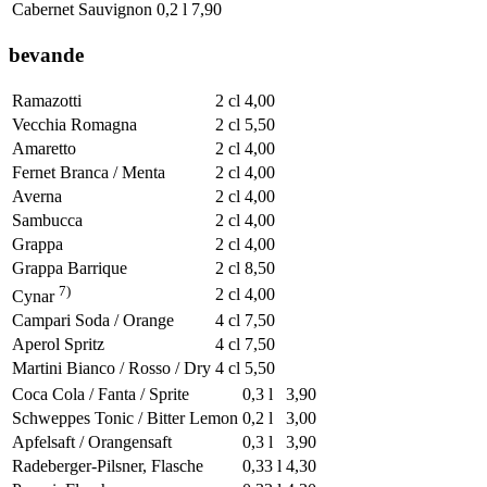
Cabernet Sauvignon
0,2 l
7,90
bevande
Ramazotti
2 cl
4,00
Vecchia Romagna
2 cl
5,50
Amaretto
2 cl
4,00
Fernet Branca / Menta
2 cl
4,00
Averna
2 cl
4,00
Sambucca
2 cl
4,00
Grappa
2 cl
4,00
Grappa Barrique
2 cl
8,50
7)
2 cl
4,00
Cynar
Campari Soda / Orange
4 cl
7,50
Aperol Spritz
4 cl
7,50
Martini Bianco / Rosso / Dry
4 cl
5,50
Coca Cola / Fanta / Sprite
0,3 l
3,90
Schweppes Tonic / Bitter Lemon
0,2 l
3,00
Apfelsaft / Orangensaft
0,3 l
3,90
Radeberger-Pilsner, Flasche
0,33 l
4,30