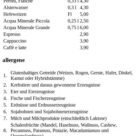
Peroni, Flasche
0,33 l
4,30
Alsterwasser
0,3 l
4,30
Hefeweizen
Fl
5,00
Acqua Minerale Piccola
0,25 l
2,50
Acqua Minerale Grande
0,75 l
6,00
Espresso
2,90
Cappuccino
3,90
Caffè e latte
3,90
allergene
Glutenhaltiges Getreide (Weizen, Rogen, Gerste, Hafer, Dinkel,
1.
Kamut oder Hybridstämme)
2.
Krebstiere und daraus gewonnene Erzeugnisse
3.
Eier und Eierzeugnisse
4.
Fische und Fischerzeugnisse
5.
Erdnüsse und Erdnusserzeugnisse
6.
Sojabohnen und Sojabohnenerzeugnisse
7.
Milch und Milchprodukte (einschließlich Laktose)
Schalenfrüchte (Mandel, Haselnuss, Wallnuss, Cashew,
8.
Pecannuss, Paranuss, Pistazie, Macadamianuss und
Queenslandnuss)