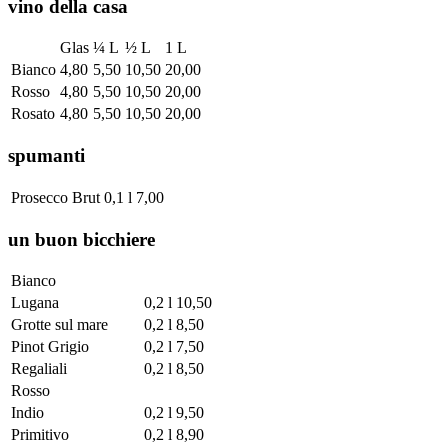
vino della casa
Glas
¼ L
½ L
1 L
Bianco
4,80
5,50
10,50
20,00
Rosso
4,80
5,50
10,50
20,00
Rosato
4,80
5,50
10,50
20,00
spumanti
Prosecco Brut
0,1 l
7,00
un buon bicchiere
Bianco
Lugana
0,2 l
10,50
Grotte sul mare
0,2 l
8,50
Pinot Grigio
0,2 l
7,50
Regaliali
0,2 l
8,50
Rosso
Indio
0,2 l
9,50
Primitivo
0,2 l
8,90