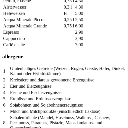
Peroni, Flasche
0,33 l
4,30
Alsterwasser
0,3 l
4,30
Hefeweizen
Fl
5,00
Acqua Minerale Piccola
0,25 l
2,50
Acqua Minerale Grande
0,75 l
6,00
Espresso
2,90
Cappuccino
3,90
Caffè e latte
3,90
allergene
Glutenhaltiges Getreide (Weizen, Rogen, Gerste, Hafer, Dinkel,
1.
Kamut oder Hybridstämme)
2.
Krebstiere und daraus gewonnene Erzeugnisse
3.
Eier und Eierzeugnisse
4.
Fische und Fischerzeugnisse
5.
Erdnüsse und Erdnusserzeugnisse
6.
Sojabohnen und Sojabohnenerzeugnisse
7.
Milch und Milchprodukte (einschließlich Laktose)
Schalenfrüchte (Mandel, Haselnuss, Wallnuss, Cashew,
8.
Pecannuss, Paranuss, Pistazie, Macadamianuss und
Queenslandnuss)