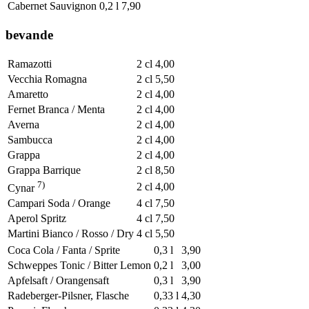
Cabernet Sauvignon
0,2 l
7,90
bevande
Ramazotti
2 cl
4,00
Vecchia Romagna
2 cl
5,50
Amaretto
2 cl
4,00
Fernet Branca / Menta
2 cl
4,00
Averna
2 cl
4,00
Sambucca
2 cl
4,00
Grappa
2 cl
4,00
Grappa Barrique
2 cl
8,50
7)
2 cl
4,00
Cynar
Campari Soda / Orange
4 cl
7,50
Aperol Spritz
4 cl
7,50
Martini Bianco / Rosso / Dry
4 cl
5,50
Coca Cola / Fanta / Sprite
0,3 l
3,90
Schweppes Tonic / Bitter Lemon
0,2 l
3,00
Apfelsaft / Orangensaft
0,3 l
3,90
Radeberger-Pilsner, Flasche
0,33 l
4,30