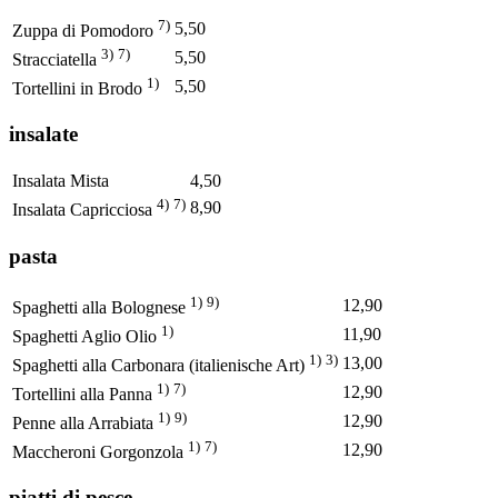
7)
5,50
Zuppa di Pomodoro
3)
7)
5,50
Stracciatella
1)
5,50
Tortellini in Brodo
insalate
Insalata Mista
4,50
4)
7)
8,90
Insalata Capricciosa
pasta
1)
9)
12,90
Spaghetti alla Bolognese
1)
11,90
Spaghetti Aglio Olio
1)
3)
13,00
Spaghetti alla Carbonara (italienische Art)
1)
7)
12,90
Tortellini alla Panna
1)
9)
12,90
Penne alla Arrabiata
1)
7)
12,90
Maccheroni Gorgonzola
piatti di pesce