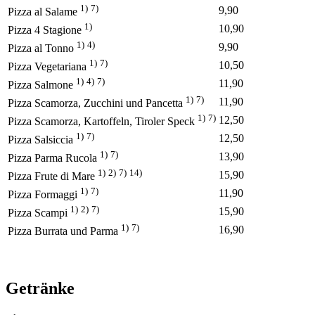
1)
7)
9,90
Pizza al Salame
1)
10,90
Pizza 4 Stagione
1)
4)
9,90
Pizza al Tonno
1)
7)
10,50
Pizza Vegetariana
1)
4)
7)
11,90
Pizza Salmone
1)
7)
11,90
Pizza Scamorza, Zucchini und Pancetta
1)
7)
12,50
Pizza Scamorza, Kartoffeln, Tiroler Speck
1)
7)
12,50
Pizza Salsiccia
1)
7)
13,90
Pizza Parma Rucola
1)
2)
7)
14)
15,90
Pizza Frute di Mare
1)
7)
11,90
Pizza Formaggi
1)
2)
7)
15,90
Pizza Scampi
1)
7)
16,90
Pizza Burrata und Parma
Getränke