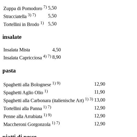
7)
5,50
Zuppa di Pomodoro
3)
7)
5,50
Stracciatella
1)
5,50
Tortellini in Brodo
insalate
Insalata Mista
4,50
4)
7)
8,90
Insalata Capricciosa
pasta
1)
9)
12,90
Spaghetti alla Bolognese
1)
11,90
Spaghetti Aglio Olio
1)
3)
13,00
Spaghetti alla Carbonara (italienische Art)
1)
7)
12,90
Tortellini alla Panna
1)
9)
12,90
Penne alla Arrabiata
1)
7)
12,90
Maccheroni Gorgonzola
piatti di pesce