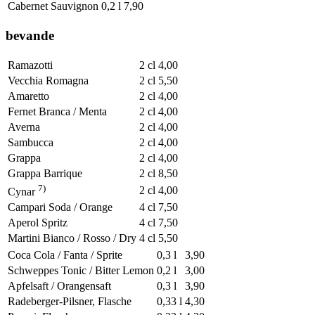
Cabernet Sauvignon
0,2 l
7,90
bevande
Ramazotti
2 cl
4,00
Vecchia Romagna
2 cl
5,50
Amaretto
2 cl
4,00
Fernet Branca / Menta
2 cl
4,00
Averna
2 cl
4,00
Sambucca
2 cl
4,00
Grappa
2 cl
4,00
Grappa Barrique
2 cl
8,50
7)
2 cl
4,00
Cynar
Campari Soda / Orange
4 cl
7,50
Aperol Spritz
4 cl
7,50
Martini Bianco / Rosso / Dry
4 cl
5,50
Coca Cola / Fanta / Sprite
0,3 l
3,90
Schweppes Tonic / Bitter Lemon
0,2 l
3,00
Apfelsaft / Orangensaft
0,3 l
3,90
Radeberger-Pilsner, Flasche
0,33 l
4,30