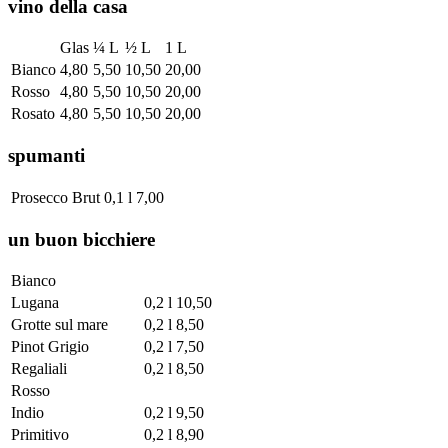
vino della casa
Glas
¼ L
½ L
1 L
Bianco
4,80
5,50
10,50
20,00
Rosso
4,80
5,50
10,50
20,00
Rosato
4,80
5,50
10,50
20,00
spumanti
Prosecco Brut
0,1 l
7,00
un buon bicchiere
Bianco
Lugana
0,2 l
10,50
Grotte sul mare
0,2 l
8,50
Pinot Grigio
0,2 l
7,50
Regaliali
0,2 l
8,50
Rosso
Indio
0,2 l
9,50
Primitivo
0,2 l
8,90