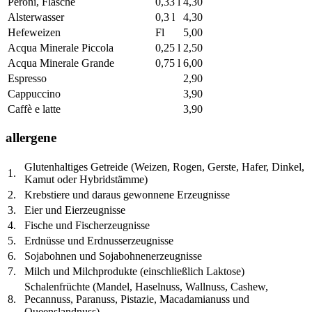
Peroni, Flasche
0,33 l
4,30
Alsterwasser
0,3 l
4,30
Hefeweizen
Fl
5,00
Acqua Minerale Piccola
0,25 l
2,50
Acqua Minerale Grande
0,75 l
6,00
Espresso
2,90
Cappuccino
3,90
Caffè e latte
3,90
allergene
Glutenhaltiges Getreide (Weizen, Rogen, Gerste, Hafer, Dinkel,
1.
Kamut oder Hybridstämme)
2.
Krebstiere und daraus gewonnene Erzeugnisse
3.
Eier und Eierzeugnisse
4.
Fische und Fischerzeugnisse
5.
Erdnüsse und Erdnusserzeugnisse
6.
Sojabohnen und Sojabohnenerzeugnisse
7.
Milch und Milchprodukte (einschließlich Laktose)
Schalenfrüchte (Mandel, Haselnuss, Wallnuss, Cashew,
8.
Pecannuss, Paranuss, Pistazie, Macadamianuss und
Queenslandnuss)