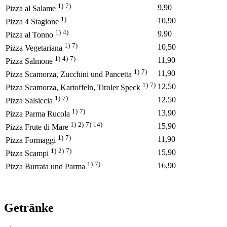
1)
7)
9,90
Pizza al Salame
1)
10,90
Pizza 4 Stagione
1)
4)
9,90
Pizza al Tonno
1)
7)
10,50
Pizza Vegetariana
1)
4)
7)
11,90
Pizza Salmone
1)
7)
11,90
Pizza Scamorza, Zucchini und Pancetta
1)
7)
12,50
Pizza Scamorza, Kartoffeln, Tiroler Speck
1)
7)
12,50
Pizza Salsiccia
1)
7)
13,90
Pizza Parma Rucola
1)
2)
7)
14)
15,90
Pizza Frute di Mare
1)
7)
11,90
Pizza Formaggi
1)
2)
7)
15,90
Pizza Scampi
1)
7)
16,90
Pizza Burrata und Parma
Getränke