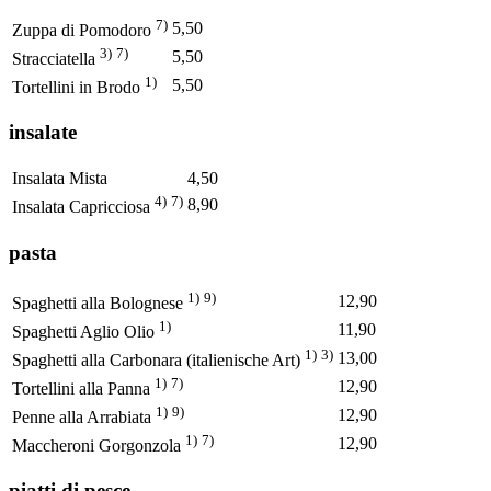
7)
5,50
Zuppa di Pomodoro
3)
7)
5,50
Stracciatella
1)
5,50
Tortellini in Brodo
insalate
Insalata Mista
4,50
4)
7)
8,90
Insalata Capricciosa
pasta
1)
9)
12,90
Spaghetti alla Bolognese
1)
11,90
Spaghetti Aglio Olio
1)
3)
13,00
Spaghetti alla Carbonara (italienische Art)
1)
7)
12,90
Tortellini alla Panna
1)
9)
12,90
Penne alla Arrabiata
1)
7)
12,90
Maccheroni Gorgonzola
piatti di pesce