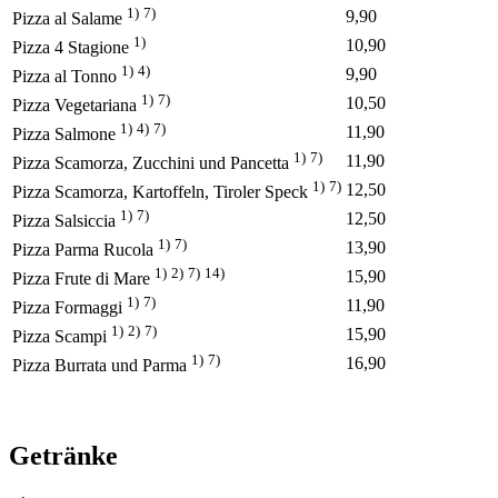
1)
7)
9,90
Pizza al Salame
1)
10,90
Pizza 4 Stagione
1)
4)
9,90
Pizza al Tonno
1)
7)
10,50
Pizza Vegetariana
1)
4)
7)
11,90
Pizza Salmone
1)
7)
11,90
Pizza Scamorza, Zucchini und Pancetta
1)
7)
12,50
Pizza Scamorza, Kartoffeln, Tiroler Speck
1)
7)
12,50
Pizza Salsiccia
1)
7)
13,90
Pizza Parma Rucola
1)
2)
7)
14)
15,90
Pizza Frute di Mare
1)
7)
11,90
Pizza Formaggi
1)
2)
7)
15,90
Pizza Scampi
1)
7)
16,90
Pizza Burrata und Parma
Getränke