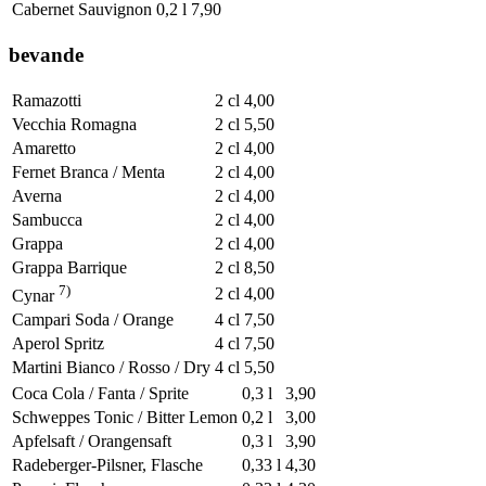
Cabernet Sauvignon
0,2 l
7,90
bevande
Ramazotti
2 cl
4,00
Vecchia Romagna
2 cl
5,50
Amaretto
2 cl
4,00
Fernet Branca / Menta
2 cl
4,00
Averna
2 cl
4,00
Sambucca
2 cl
4,00
Grappa
2 cl
4,00
Grappa Barrique
2 cl
8,50
7)
2 cl
4,00
Cynar
Campari Soda / Orange
4 cl
7,50
Aperol Spritz
4 cl
7,50
Martini Bianco / Rosso / Dry
4 cl
5,50
Coca Cola / Fanta / Sprite
0,3 l
3,90
Schweppes Tonic / Bitter Lemon
0,2 l
3,00
Apfelsaft / Orangensaft
0,3 l
3,90
Radeberger-Pilsner, Flasche
0,33 l
4,30