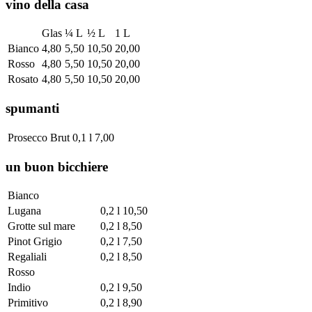
vino della casa
Glas
¼ L
½ L
1 L
Bianco
4,80
5,50
10,50
20,00
Rosso
4,80
5,50
10,50
20,00
Rosato
4,80
5,50
10,50
20,00
spumanti
Prosecco Brut
0,1 l
7,00
un buon bicchiere
Bianco
Lugana
0,2 l
10,50
Grotte sul mare
0,2 l
8,50
Pinot Grigio
0,2 l
7,50
Regaliali
0,2 l
8,50
Rosso
Indio
0,2 l
9,50
Primitivo
0,2 l
8,90