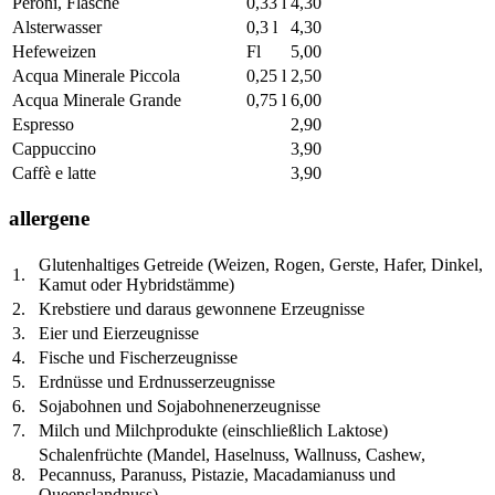
Peroni, Flasche
0,33 l
4,30
Alsterwasser
0,3 l
4,30
Hefeweizen
Fl
5,00
Acqua Minerale Piccola
0,25 l
2,50
Acqua Minerale Grande
0,75 l
6,00
Espresso
2,90
Cappuccino
3,90
Caffè e latte
3,90
allergene
Glutenhaltiges Getreide (Weizen, Rogen, Gerste, Hafer, Dinkel,
1.
Kamut oder Hybridstämme)
2.
Krebstiere und daraus gewonnene Erzeugnisse
3.
Eier und Eierzeugnisse
4.
Fische und Fischerzeugnisse
5.
Erdnüsse und Erdnusserzeugnisse
6.
Sojabohnen und Sojabohnenerzeugnisse
7.
Milch und Milchprodukte (einschließlich Laktose)
Schalenfrüchte (Mandel, Haselnuss, Wallnuss, Cashew,
8.
Pecannuss, Paranuss, Pistazie, Macadamianuss und
Queenslandnuss)