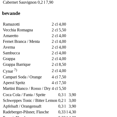
Cabernet Sauvignon
0,2 l
7,90
bevande
Ramazotti
2 cl
4,00
Vecchia Romagna
2 cl
5,50
Amaretto
2 cl
4,00
Fernet Branca / Menta
2 cl
4,00
Averna
2 cl
4,00
Sambucca
2 cl
4,00
Grappa
2 cl
4,00
Grappa Barrique
2 cl
8,50
7)
2 cl
4,00
Cynar
Campari Soda / Orange
4 cl
7,50
Aperol Spritz
4 cl
7,50
Martini Bianco / Rosso / Dry
4 cl
5,50
Coca Cola / Fanta / Sprite
0,3 l
3,90
Schweppes Tonic / Bitter Lemon
0,2 l
3,00
Apfelsaft / Orangensaft
0,3 l
3,90
Radeberger-Pilsner, Flasche
0,33 l
4,30