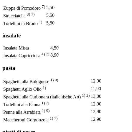
7)
5,50
Zuppa di Pomodoro
3)
7)
5,50
Stracciatella
1)
5,50
Tortellini in Brodo
insalate
Insalata Mista
4,50
4)
7)
8,90
Insalata Capricciosa
pasta
1)
9)
12,90
Spaghetti alla Bolognese
1)
11,90
Spaghetti Aglio Olio
1)
3)
13,00
Spaghetti alla Carbonara (italienische Art)
1)
7)
12,90
Tortellini alla Panna
1)
9)
12,90
Penne alla Arrabiata
1)
7)
12,90
Maccheroni Gorgonzola
piatti di pesce