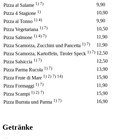
1)
7)
9,90
Pizza al Salame
1)
10,90
Pizza 4 Stagione
1)
4)
9,90
Pizza al Tonno
1)
7)
10,50
Pizza Vegetariana
1)
4)
7)
11,90
Pizza Salmone
1)
7)
11,90
Pizza Scamorza, Zucchini und Pancetta
1)
7)
12,50
Pizza Scamorza, Kartoffeln, Tiroler Speck
1)
7)
12,50
Pizza Salsiccia
1)
7)
13,90
Pizza Parma Rucola
1)
2)
7)
14)
15,90
Pizza Frute di Mare
1)
7)
11,90
Pizza Formaggi
1)
2)
7)
15,90
Pizza Scampi
1)
7)
16,90
Pizza Burrata und Parma
Getränke