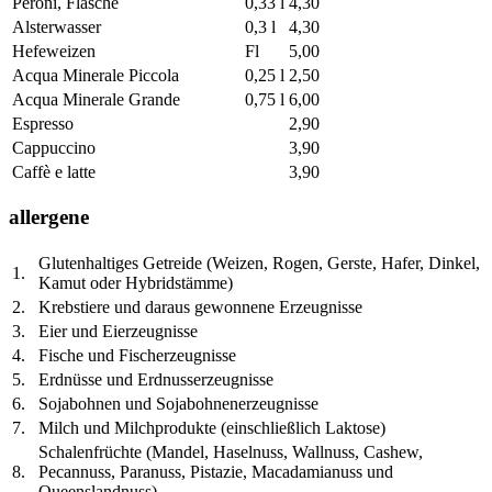
Peroni, Flasche
0,33 l
4,30
Alsterwasser
0,3 l
4,30
Hefeweizen
Fl
5,00
Acqua Minerale Piccola
0,25 l
2,50
Acqua Minerale Grande
0,75 l
6,00
Espresso
2,90
Cappuccino
3,90
Caffè e latte
3,90
allergene
Glutenhaltiges Getreide (Weizen, Rogen, Gerste, Hafer, Dinkel,
1.
Kamut oder Hybridstämme)
2.
Krebstiere und daraus gewonnene Erzeugnisse
3.
Eier und Eierzeugnisse
4.
Fische und Fischerzeugnisse
5.
Erdnüsse und Erdnusserzeugnisse
6.
Sojabohnen und Sojabohnenerzeugnisse
7.
Milch und Milchprodukte (einschließlich Laktose)
Schalenfrüchte (Mandel, Haselnuss, Wallnuss, Cashew,
8.
Pecannuss, Paranuss, Pistazie, Macadamianuss und
Queenslandnuss)