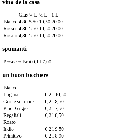
vino della casa
Glas
¼ L
½ L
1 L
Bianco
4,80
5,50
10,50
20,00
Rosso
4,80
5,50
10,50
20,00
Rosato
4,80
5,50
10,50
20,00
spumanti
Prosecco Brut
0,1 l
7,00
un buon bicchiere
Bianco
Lugana
0,2 l
10,50
Grotte sul mare
0,2 l
8,50
Pinot Grigio
0,2 l
7,50
Regaliali
0,2 l
8,50
Rosso
Indio
0,2 l
9,50
Primitivo
0,2 l
8,90