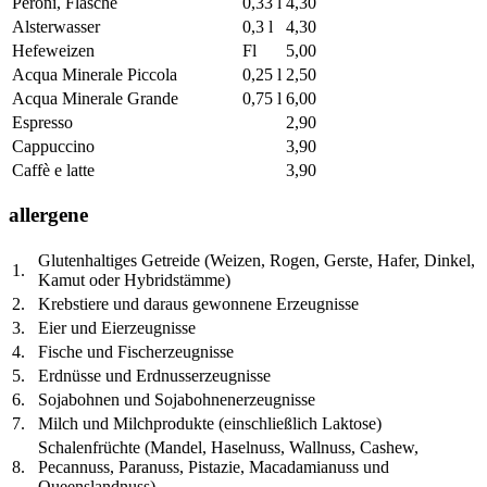
Peroni, Flasche
0,33 l
4,30
Alsterwasser
0,3 l
4,30
Hefeweizen
Fl
5,00
Acqua Minerale Piccola
0,25 l
2,50
Acqua Minerale Grande
0,75 l
6,00
Espresso
2,90
Cappuccino
3,90
Caffè e latte
3,90
allergene
Glutenhaltiges Getreide (Weizen, Rogen, Gerste, Hafer, Dinkel,
1.
Kamut oder Hybridstämme)
2.
Krebstiere und daraus gewonnene Erzeugnisse
3.
Eier und Eierzeugnisse
4.
Fische und Fischerzeugnisse
5.
Erdnüsse und Erdnusserzeugnisse
6.
Sojabohnen und Sojabohnenerzeugnisse
7.
Milch und Milchprodukte (einschließlich Laktose)
Schalenfrüchte (Mandel, Haselnuss, Wallnuss, Cashew,
8.
Pecannuss, Paranuss, Pistazie, Macadamianuss und
Queenslandnuss)