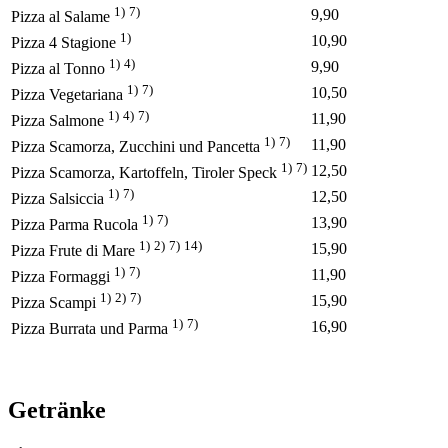
1)
7)
9,90
Pizza al Salame
1)
10,90
Pizza 4 Stagione
1)
4)
9,90
Pizza al Tonno
1)
7)
10,50
Pizza Vegetariana
1)
4)
7)
11,90
Pizza Salmone
1)
7)
11,90
Pizza Scamorza, Zucchini und Pancetta
1)
7)
12,50
Pizza Scamorza, Kartoffeln, Tiroler Speck
1)
7)
12,50
Pizza Salsiccia
1)
7)
13,90
Pizza Parma Rucola
1)
2)
7)
14)
15,90
Pizza Frute di Mare
1)
7)
11,90
Pizza Formaggi
1)
2)
7)
15,90
Pizza Scampi
1)
7)
16,90
Pizza Burrata und Parma
Getränke