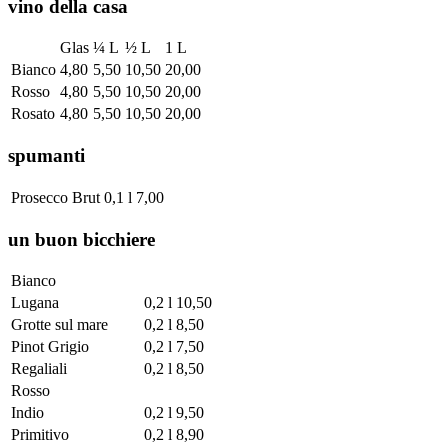
vino della casa
Glas
¼ L
½ L
1 L
Bianco
4,80
5,50
10,50
20,00
Rosso
4,80
5,50
10,50
20,00
Rosato
4,80
5,50
10,50
20,00
spumanti
Prosecco Brut
0,1 l
7,00
un buon bicchiere
Bianco
Lugana
0,2 l
10,50
Grotte sul mare
0,2 l
8,50
Pinot Grigio
0,2 l
7,50
Regaliali
0,2 l
8,50
Rosso
Indio
0,2 l
9,50
Primitivo
0,2 l
8,90