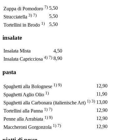
7)
5,50
Zuppa di Pomodoro
3)
7)
5,50
Stracciatella
1)
5,50
Tortellini in Brodo
insalate
Insalata Mista
4,50
4)
7)
8,90
Insalata Capricciosa
pasta
1)
9)
12,90
Spaghetti alla Bolognese
1)
11,90
Spaghetti Aglio Olio
1)
3)
13,00
Spaghetti alla Carbonara (italienische Art)
1)
7)
12,90
Tortellini alla Panna
1)
9)
12,90
Penne alla Arrabiata
1)
7)
12,90
Maccheroni Gorgonzola
piatti di pesce