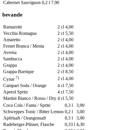
Cabernet Sauvignon
0,2 l
7,90
bevande
Ramazotti
2 cl
4,00
Vecchia Romagna
2 cl
5,50
Amaretto
2 cl
4,00
Fernet Branca / Menta
2 cl
4,00
Averna
2 cl
4,00
Sambucca
2 cl
4,00
Grappa
2 cl
4,00
Grappa Barrique
2 cl
8,50
7)
2 cl
4,00
Cynar
Campari Soda / Orange
4 cl
7,50
Aperol Spritz
4 cl
7,50
Martini Bianco / Rosso / Dry
4 cl
5,50
Coca Cola / Fanta / Sprite
0,3 l
3,90
Schweppes Tonic / Bitter Lemon
0,2 l
3,00
Apfelsaft / Orangensaft
0,3 l
3,90
Radeberger-Pilsner, Flasche
0,33 l
4,30