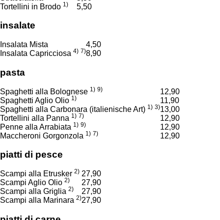
1)
Tortellini in Brodo
5,50
insalate
Insalata Mista
4,50
4)
7)
Insalata Capricciosa
8,90
pasta
1)
9)
Spaghetti alla Bolognese
12,90
1)
Spaghetti Aglio Olio
11,90
1)
3)
Spaghetti alla Carbonara (italienische Art)
13,00
1)
7)
Tortellini alla Panna
12,90
1)
9)
Penne alla Arrabiata
12,90
1)
7)
Maccheroni Gorgonzola
12,90
piatti di pesce
2)
Scampi alla Etrusker
27,90
2)
Scampi Aglio Olio
27,90
2)
Scampi alla Griglia
27,90
2)
Scampi alla Marinara
27,90
piatti di carne