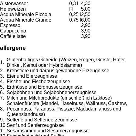
Alsterwasser
0,3 l
4,30
Hefeweizen
Fl
5,00
Acqua Minerale Piccola
0,25 l
2,50
Acqua Minerale Grande
0,75 l
6,00
Espresso
2,90
Cappuccino
3,90
Caffè e latte
3,90
allergene
Glutenhaltiges Getreide (Weizen, Rogen, Gerste, Hafer,
1.
Dinkel, Kamut oder Hybridstämme)
2.
Krebstiere und daraus gewonnene Erzeugnisse
3.
Eier und Eierzeugnisse
4.
Fische und Fischerzeugnisse
5.
Erdnüsse und Erdnusserzeugnisse
6.
Sojabohnen und Sojabohnenerzeugnisse
7.
Milch und Milchprodukte (einschließlich Laktose)
Schalenfrüchte (Mandel, Haselnuss, Wallnuss, Cashew,
8.
Pecannuss, Paranuss, Pistazie, Macadamianuss und
Queenslandnuss)
9.
Sellerie und Sellerieerzeugnisse
10.
Senf und Senferzeugnisse
11.
Sesamsamen und Sesamerzeugnisse