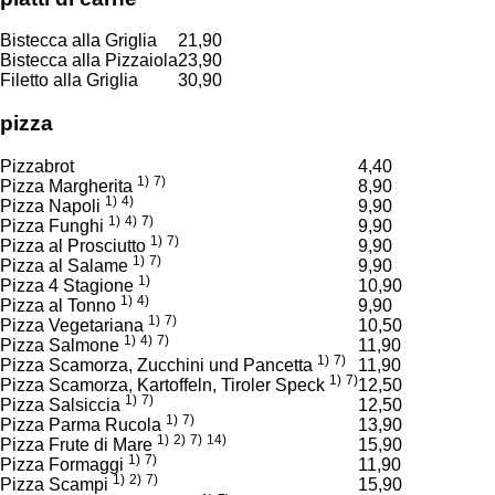
Bistecca alla Griglia
21,90
Bistecca alla Pizzaiola
23,90
Filetto alla Griglia
30,90
pizza
Pizzabrot
4,40
1)
7)
Pizza Margherita
8,90
1)
4)
Pizza Napoli
9,90
1)
4)
7)
Pizza Funghi
9,90
1)
7)
Pizza al Prosciutto
9,90
1)
7)
Pizza al Salame
9,90
1)
Pizza 4 Stagione
10,90
1)
4)
Pizza al Tonno
9,90
1)
7)
Pizza Vegetariana
10,50
1)
4)
7)
Pizza Salmone
11,90
1)
7)
Pizza Scamorza, Zucchini und Pancetta
11,90
1)
7)
Pizza Scamorza, Kartoffeln, Tiroler Speck
12,50
1)
7)
Pizza Salsiccia
12,50
1)
7)
Pizza Parma Rucola
13,90
1)
2)
7)
14)
Pizza Frute di Mare
15,90
1)
7)
Pizza Formaggi
11,90
1)
2)
7)
Pizza Scampi
15,90