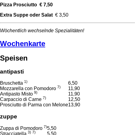
Pizza Prosciutto € 7,50
Extra Suppe oder Salat
€ 3,50
Wöchentlich wechselnde Spezialitäten!
Wochenkarte
Speisen
antipasti
1)
Bruschetta
6,50
7)
Mozzarella con Pomodoro
11,90
9)
Antipasto Misto
11,90
7)
Carpaccio di Carne
12,50
Prosciutto di Parma con Melone
13,90
zuppe
7)
Zuppa di Pomodoro
5,50
3)
7)
Stracciatella
5,50