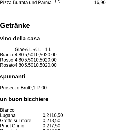
1)
7)
Pizza Burrata und Parma
16,90
Getränke
vino della casa
Glas
¼ L
½ L
1 L
Bianco
4,80
5,50
10,50
20,00
Rosso
4,80
5,50
10,50
20,00
Rosato
4,80
5,50
10,50
20,00
spumanti
Prosecco Brut
0,1 l
7,00
un buon bicchiere
Bianco
Lugana
0,2 l
10,50
Grotte sul mare
0,2 l
8,50
Pinot Grigio
0,2 l
7,50