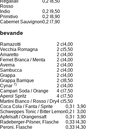
Regaliali
0,2 l
8,50
Rosso
Indio
0,2 l
9,50
Primitivo
0,2 l
8,90
Cabernet Sauvignon
0,2 l
7,90
bevande
Ramazotti
2 cl
4,00
Vecchia Romagna
2 cl
5,50
Amaretto
2 cl
4,00
Fernet Branca / Menta
2 cl
4,00
Averna
2 cl
4,00
Sambucca
2 cl
4,00
Grappa
2 cl
4,00
Grappa Barrique
2 cl
8,50
7)
Cynar
2 cl
4,00
Campari Soda / Orange
4 cl
7,50
Aperol Spritz
4 cl
7,50
Martini Bianco / Rosso / Dry
4 cl
5,50
Coca Cola / Fanta / Sprite
0,3 l
3,90
Schweppes Tonic / Bitter Lemon
0,2 l
3,00
Apfelsaft / Orangensaft
0,3 l
3,90
Radeberger-Pilsner, Flasche
0,33 l
4,30
Peroni, Flasche
0,33 l
4,30