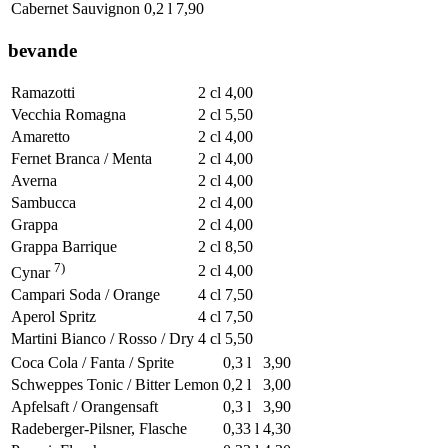
Cabernet Sauvignon
0,2 l
7,90
bevande
Ramazotti
2 cl
4,00
Vecchia Romagna
2 cl
5,50
Amaretto
2 cl
4,00
Fernet Branca / Menta
2 cl
4,00
Averna
2 cl
4,00
Sambucca
2 cl
4,00
Grappa
2 cl
4,00
Grappa Barrique
2 cl
8,50
7)
2 cl
4,00
Cynar
Campari Soda / Orange
4 cl
7,50
Aperol Spritz
4 cl
7,50
Martini Bianco / Rosso / Dry
4 cl
5,50
Coca Cola / Fanta / Sprite
0,3 l
3,90
Schweppes Tonic / Bitter Lemon
0,2 l
3,00
Apfelsaft / Orangensaft
0,3 l
3,90
Radeberger-Pilsner, Flasche
0,33 l
4,30