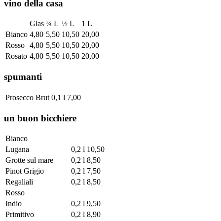
vino della casa
Glas
¼ L
½ L
1 L
Bianco
4,80
5,50
10,50
20,00
Rosso
4,80
5,50
10,50
20,00
Rosato
4,80
5,50
10,50
20,00
spumanti
Prosecco Brut
0,1 l
7,00
un buon bicchiere
Bianco
Lugana
0,2 l
10,50
Grotte sul mare
0,2 l
8,50
Pinot Grigio
0,2 l
7,50
Regaliali
0,2 l
8,50
Rosso
Indio
0,2 l
9,50
Primitivo
0,2 l
8,90