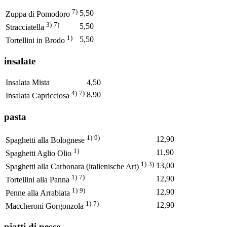
7)
5,50
Zuppa di Pomodoro
3)
7)
5,50
Stracciatella
1)
5,50
Tortellini in Brodo
insalate
Insalata Mista
4,50
4)
7)
8,90
Insalata Capricciosa
pasta
1)
9)
12,90
Spaghetti alla Bolognese
1)
11,90
Spaghetti Aglio Olio
1)
3)
13,00
Spaghetti alla Carbonara (italienische Art)
1)
7)
12,90
Tortellini alla Panna
1)
9)
12,90
Penne alla Arrabiata
1)
7)
12,90
Maccheroni Gorgonzola
piatti di pesce