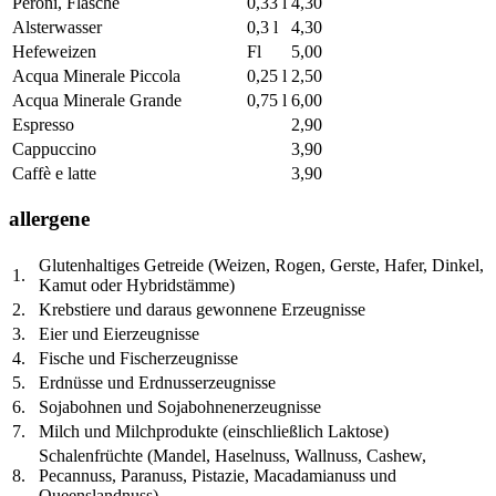
Peroni, Flasche
0,33 l
4,30
Alsterwasser
0,3 l
4,30
Hefeweizen
Fl
5,00
Acqua Minerale Piccola
0,25 l
2,50
Acqua Minerale Grande
0,75 l
6,00
Espresso
2,90
Cappuccino
3,90
Caffè e latte
3,90
allergene
Glutenhaltiges Getreide (Weizen, Rogen, Gerste, Hafer, Dinkel,
1.
Kamut oder Hybridstämme)
2.
Krebstiere und daraus gewonnene Erzeugnisse
3.
Eier und Eierzeugnisse
4.
Fische und Fischerzeugnisse
5.
Erdnüsse und Erdnusserzeugnisse
6.
Sojabohnen und Sojabohnenerzeugnisse
7.
Milch und Milchprodukte (einschließlich Laktose)
Schalenfrüchte (Mandel, Haselnuss, Wallnuss, Cashew,
8.
Pecannuss, Paranuss, Pistazie, Macadamianuss und
Queenslandnuss)