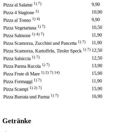
1)
7)
9,90
Pizza al Salame
1)
10,90
Pizza 4 Stagione
1)
4)
9,90
Pizza al Tonno
1)
7)
10,50
Pizza Vegetariana
1)
4)
7)
11,90
Pizza Salmone
1)
7)
11,90
Pizza Scamorza, Zucchini und Pancetta
1)
7)
12,50
Pizza Scamorza, Kartoffeln, Tiroler Speck
1)
7)
12,50
Pizza Salsiccia
1)
7)
13,90
Pizza Parma Rucola
1)
2)
7)
14)
15,90
Pizza Frute di Mare
1)
7)
11,90
Pizza Formaggi
1)
2)
7)
15,90
Pizza Scampi
1)
7)
16,90
Pizza Burrata und Parma
Getränke