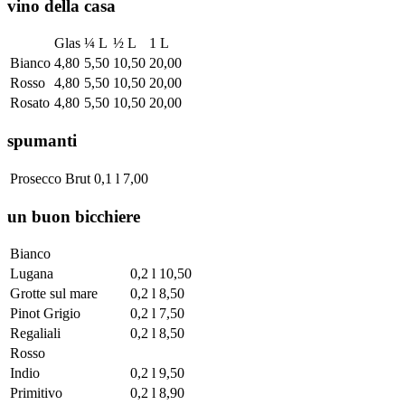
vino della casa
Glas
¼ L
½ L
1 L
Bianco
4,80
5,50
10,50
20,00
Rosso
4,80
5,50
10,50
20,00
Rosato
4,80
5,50
10,50
20,00
spumanti
Prosecco Brut
0,1 l
7,00
un buon bicchiere
Bianco
Lugana
0,2 l
10,50
Grotte sul mare
0,2 l
8,50
Pinot Grigio
0,2 l
7,50
Regaliali
0,2 l
8,50
Rosso
Indio
0,2 l
9,50
Primitivo
0,2 l
8,90