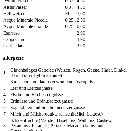
Peroni, Flasche
0,33 l
4,30
Alsterwasser
0,3 l
4,30
Hefeweizen
Fl
5,00
Acqua Minerale Piccola
0,25 l
2,50
Acqua Minerale Grande
0,75 l
6,00
Espresso
2,90
Cappuccino
3,90
Caffè e latte
3,90
allergene
Glutenhaltiges Getreide (Weizen, Rogen, Gerste, Hafer, Dinkel,
1.
Kamut oder Hybridstämme)
2.
Krebstiere und daraus gewonnene Erzeugnisse
3.
Eier und Eierzeugnisse
4.
Fische und Fischerzeugnisse
5.
Erdnüsse und Erdnusserzeugnisse
6.
Sojabohnen und Sojabohnenerzeugnisse
7.
Milch und Milchprodukte (einschließlich Laktose)
Schalenfrüchte (Mandel, Haselnuss, Wallnuss, Cashew,
8.
Pecannuss, Paranuss, Pistazie, Macadamianuss und
Queenslandnuss)