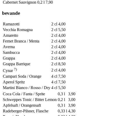
Cabernet Sauvignon
0,2 l
7,90
bevande
Ramazotti
2 cl
4,00
Vecchia Romagna
2 cl
5,50
Amaretto
2 cl
4,00
Fernet Branca / Menta
2 cl
4,00
Averna
2 cl
4,00
Sambucca
2 cl
4,00
Grappa
2 cl
4,00
Grappa Barrique
2 cl
8,50
7)
2 cl
4,00
Cynar
Campari Soda / Orange
4 cl
7,50
Aperol Spritz
4 cl
7,50
Martini Bianco / Rosso / Dry
4 cl
5,50
Coca Cola / Fanta / Sprite
0,3 l
3,90
Schweppes Tonic / Bitter Lemon
0,2 l
3,00
Apfelsaft / Orangensaft
0,3 l
3,90
Radeberger-Pilsner, Flasche
0,33 l
4,30