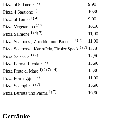
1)
7)
9,90
Pizza al Salame
1)
10,90
Pizza 4 Stagione
1)
4)
9,90
Pizza al Tonno
1)
7)
10,50
Pizza Vegetariana
1)
4)
7)
11,90
Pizza Salmone
1)
7)
11,90
Pizza Scamorza, Zucchini und Pancetta
1)
7)
12,50
Pizza Scamorza, Kartoffeln, Tiroler Speck
1)
7)
12,50
Pizza Salsiccia
1)
7)
13,90
Pizza Parma Rucola
1)
2)
7)
14)
15,90
Pizza Frute di Mare
1)
7)
11,90
Pizza Formaggi
1)
2)
7)
15,90
Pizza Scampi
1)
7)
16,90
Pizza Burrata und Parma
Getränke