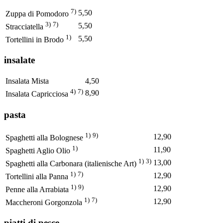
7)
5,50
Zuppa di Pomodoro
3)
7)
5,50
Stracciatella
1)
5,50
Tortellini in Brodo
insalate
Insalata Mista
4,50
4)
7)
8,90
Insalata Capricciosa
pasta
1)
9)
12,90
Spaghetti alla Bolognese
1)
11,90
Spaghetti Aglio Olio
1)
3)
13,00
Spaghetti alla Carbonara (italienische Art)
1)
7)
12,90
Tortellini alla Panna
1)
9)
12,90
Penne alla Arrabiata
1)
7)
12,90
Maccheroni Gorgonzola
piatti di pesce