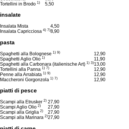
1)
Tortellini in Brodo
5,50
insalate
Insalata Mista
4,50
4)
7)
Insalata Capricciosa
8,90
pasta
1)
9)
Spaghetti alla Bolognese
12,90
1)
Spaghetti Aglio Olio
11,90
1)
3)
Spaghetti alla Carbonara (italienische Art)
13,00
1)
7)
Tortellini alla Panna
12,90
1)
9)
Penne alla Arrabiata
12,90
1)
7)
Maccheroni Gorgonzola
12,90
piatti di pesce
2)
Scampi alla Etrusker
27,90
2)
Scampi Aglio Olio
27,90
2)
Scampi alla Griglia
27,90
2)
Scampi alla Marinara
27,90
piatti di carne