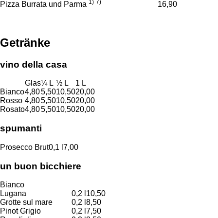
1)
7)
Pizza Burrata und Parma
16,90
Getränke
vino della casa
Glas
¼ L
½ L
1 L
Bianco
4,80
5,50
10,50
20,00
Rosso
4,80
5,50
10,50
20,00
Rosato
4,80
5,50
10,50
20,00
spumanti
Prosecco Brut
0,1 l
7,00
un buon bicchiere
Bianco
Lugana
0,2 l
10,50
Grotte sul mare
0,2 l
8,50
Pinot Grigio
0,2 l
7,50