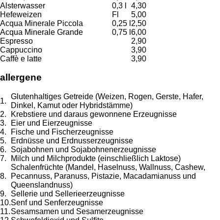
Alsterwasser
0,3 l
4,30
Hefeweizen
Fl
5,00
Acqua Minerale Piccola
0,25 l
2,50
Acqua Minerale Grande
0,75 l
6,00
Espresso
2,90
Cappuccino
3,90
Caffè e latte
3,90
allergene
Glutenhaltiges Getreide (Weizen, Rogen, Gerste, Hafer,
1.
Dinkel, Kamut oder Hybridstämme)
2.
Krebstiere und daraus gewonnene Erzeugnisse
3.
Eier und Eierzeugnisse
4.
Fische und Fischerzeugnisse
5.
Erdnüsse und Erdnusserzeugnisse
6.
Sojabohnen und Sojabohnenerzeugnisse
7.
Milch und Milchprodukte (einschließlich Laktose)
Schalenfrüchte (Mandel, Haselnuss, Wallnuss, Cashew,
8.
Pecannuss, Paranuss, Pistazie, Macadamianuss und
Queenslandnuss)
9.
Sellerie und Sellerieerzeugnisse
10.
Senf und Senferzeugnisse
11.
Sesamsamen und Sesamerzeugnisse