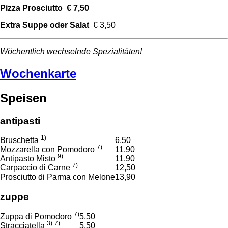
Pizza Prosciutto € 7,50
Extra Suppe oder Salat
€ 3,50
Wöchentlich wechselnde Spezialitäten!
Wochenkarte
Speisen
antipasti
1)
Bruschetta
6,50
7)
Mozzarella con Pomodoro
11,90
9)
Antipasto Misto
11,90
7)
Carpaccio di Carne
12,50
Prosciutto di Parma con Melone
13,90
zuppe
7)
Zuppa di Pomodoro
5,50
3)
7)
Stracciatella
5,50