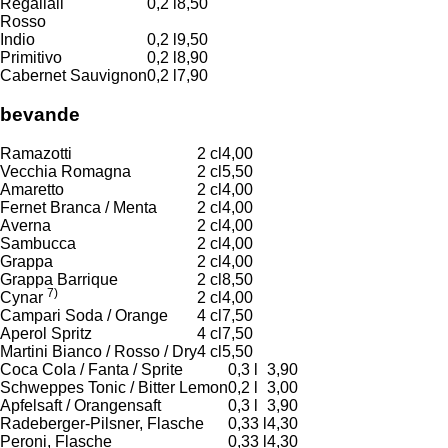
Regaliali
0,2 l
8,50
Rosso
Indio
0,2 l
9,50
Primitivo
0,2 l
8,90
Cabernet Sauvignon
0,2 l
7,90
bevande
Ramazotti
2 cl
4,00
Vecchia Romagna
2 cl
5,50
Amaretto
2 cl
4,00
Fernet Branca / Menta
2 cl
4,00
Averna
2 cl
4,00
Sambucca
2 cl
4,00
Grappa
2 cl
4,00
Grappa Barrique
2 cl
8,50
7)
Cynar
2 cl
4,00
Campari Soda / Orange
4 cl
7,50
Aperol Spritz
4 cl
7,50
Martini Bianco / Rosso / Dry
4 cl
5,50
Coca Cola / Fanta / Sprite
0,3 l
3,90
Schweppes Tonic / Bitter Lemon
0,2 l
3,00
Apfelsaft / Orangensaft
0,3 l
3,90
Radeberger-Pilsner, Flasche
0,33 l
4,30
Peroni, Flasche
0,33 l
4,30