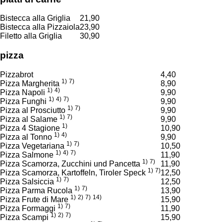
Bistecca alla Griglia
21,90
Bistecca alla Pizzaiola
23,90
Filetto alla Griglia
30,90
pizza
Pizzabrot
4,40
1)
7)
Pizza Margherita
8,90
1)
4)
Pizza Napoli
9,90
1)
4)
7)
Pizza Funghi
9,90
1)
7)
Pizza al Prosciutto
9,90
1)
7)
Pizza al Salame
9,90
1)
Pizza 4 Stagione
10,90
1)
4)
Pizza al Tonno
9,90
1)
7)
Pizza Vegetariana
10,50
1)
4)
7)
Pizza Salmone
11,90
1)
7)
Pizza Scamorza, Zucchini und Pancetta
11,90
1)
7)
Pizza Scamorza, Kartoffeln, Tiroler Speck
12,50
1)
7)
Pizza Salsiccia
12,50
1)
7)
Pizza Parma Rucola
13,90
1)
2)
7)
14)
Pizza Frute di Mare
15,90
1)
7)
Pizza Formaggi
11,90
1)
2)
7)
Pizza Scampi
15,90