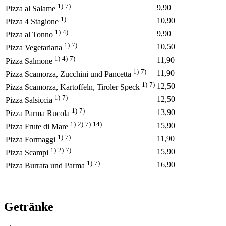
1)
7)
9,90
Pizza al Salame
1)
10,90
Pizza 4 Stagione
1)
4)
9,90
Pizza al Tonno
1)
7)
10,50
Pizza Vegetariana
1)
4)
7)
11,90
Pizza Salmone
1)
7)
11,90
Pizza Scamorza, Zucchini und Pancetta
1)
7)
12,50
Pizza Scamorza, Kartoffeln, Tiroler Speck
1)
7)
12,50
Pizza Salsiccia
1)
7)
13,90
Pizza Parma Rucola
1)
2)
7)
14)
15,90
Pizza Frute di Mare
1)
7)
11,90
Pizza Formaggi
1)
2)
7)
15,90
Pizza Scampi
1)
7)
16,90
Pizza Burrata und Parma
Getränke