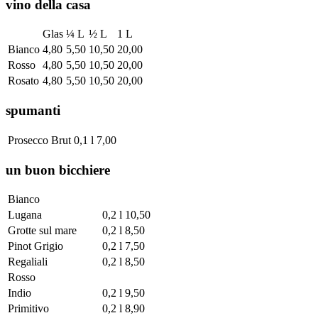
vino della casa
Glas
¼ L
½ L
1 L
Bianco
4,80
5,50
10,50
20,00
Rosso
4,80
5,50
10,50
20,00
Rosato
4,80
5,50
10,50
20,00
spumanti
Prosecco Brut
0,1 l
7,00
un buon bicchiere
Bianco
Lugana
0,2 l
10,50
Grotte sul mare
0,2 l
8,50
Pinot Grigio
0,2 l
7,50
Regaliali
0,2 l
8,50
Rosso
Indio
0,2 l
9,50
Primitivo
0,2 l
8,90