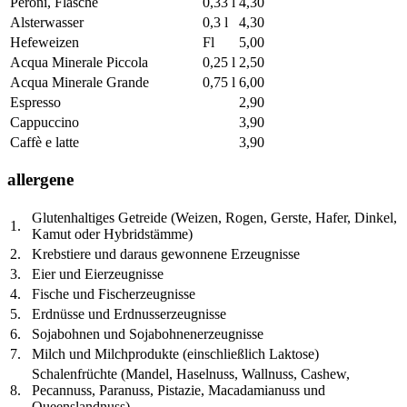
Peroni, Flasche
0,33 l
4,30
Alsterwasser
0,3 l
4,30
Hefeweizen
Fl
5,00
Acqua Minerale Piccola
0,25 l
2,50
Acqua Minerale Grande
0,75 l
6,00
Espresso
2,90
Cappuccino
3,90
Caffè e latte
3,90
allergene
Glutenhaltiges Getreide (Weizen, Rogen, Gerste, Hafer, Dinkel,
1.
Kamut oder Hybridstämme)
2.
Krebstiere und daraus gewonnene Erzeugnisse
3.
Eier und Eierzeugnisse
4.
Fische und Fischerzeugnisse
5.
Erdnüsse und Erdnusserzeugnisse
6.
Sojabohnen und Sojabohnenerzeugnisse
7.
Milch und Milchprodukte (einschließlich Laktose)
Schalenfrüchte (Mandel, Haselnuss, Wallnuss, Cashew,
8.
Pecannuss, Paranuss, Pistazie, Macadamianuss und
Queenslandnuss)