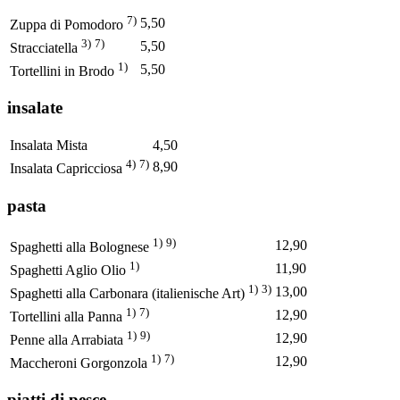
7)
5,50
Zuppa di Pomodoro
3)
7)
5,50
Stracciatella
1)
5,50
Tortellini in Brodo
insalate
Insalata Mista
4,50
4)
7)
8,90
Insalata Capricciosa
pasta
1)
9)
12,90
Spaghetti alla Bolognese
1)
11,90
Spaghetti Aglio Olio
1)
3)
13,00
Spaghetti alla Carbonara (italienische Art)
1)
7)
12,90
Tortellini alla Panna
1)
9)
12,90
Penne alla Arrabiata
1)
7)
12,90
Maccheroni Gorgonzola
piatti di pesce