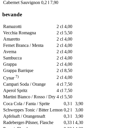
Cabernet Sauvignon
0,2 l
7,90
bevande
Ramazotti
2 cl
4,00
Vecchia Romagna
2 cl
5,50
Amaretto
2 cl
4,00
Fernet Branca / Menta
2 cl
4,00
Averna
2 cl
4,00
Sambucca
2 cl
4,00
Grappa
2 cl
4,00
Grappa Barrique
2 cl
8,50
7)
2 cl
4,00
Cynar
Campari Soda / Orange
4 cl
7,50
Aperol Spritz
4 cl
7,50
Martini Bianco / Rosso / Dry
4 cl
5,50
Coca Cola / Fanta / Sprite
0,3 l
3,90
Schweppes Tonic / Bitter Lemon
0,2 l
3,00
Apfelsaft / Orangensaft
0,3 l
3,90
Radeberger-Pilsner, Flasche
0,33 l
4,30