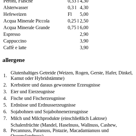
Peroni, Flasche
0,33 l
4,30
Alsterwasser
0,3 l
4,30
Hefeweizen
Fl
5,00
Acqua Minerale Piccola
0,25 l
2,50
Acqua Minerale Grande
0,75 l
6,00
Espresso
2,90
Cappuccino
3,90
Caffè e latte
3,90
allergene
Glutenhaltiges Getreide (Weizen, Rogen, Gerste, Hafer, Dinkel,
1.
Kamut oder Hybridstämme)
2.
Krebstiere und daraus gewonnene Erzeugnisse
3.
Eier und Eierzeugnisse
4.
Fische und Fischerzeugnisse
5.
Erdnüsse und Erdnusserzeugnisse
6.
Sojabohnen und Sojabohnenerzeugnisse
7.
Milch und Milchprodukte (einschließlich Laktose)
Schalenfrüchte (Mandel, Haselnuss, Wallnuss, Cashew,
8.
Pecannuss, Paranuss, Pistazie, Macadamianuss und
Queenslandnuss)