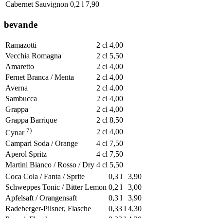
Cabernet Sauvignon
0,2 l
7,90
bevande
Ramazotti
2 cl
4,00
Vecchia Romagna
2 cl
5,50
Amaretto
2 cl
4,00
Fernet Branca / Menta
2 cl
4,00
Averna
2 cl
4,00
Sambucca
2 cl
4,00
Grappa
2 cl
4,00
Grappa Barrique
2 cl
8,50
7)
2 cl
4,00
Cynar
Campari Soda / Orange
4 cl
7,50
Aperol Spritz
4 cl
7,50
Martini Bianco / Rosso / Dry
4 cl
5,50
Coca Cola / Fanta / Sprite
0,3 l
3,90
Schweppes Tonic / Bitter Lemon
0,2 l
3,00
Apfelsaft / Orangensaft
0,3 l
3,90
Radeberger-Pilsner, Flasche
0,33 l
4,30