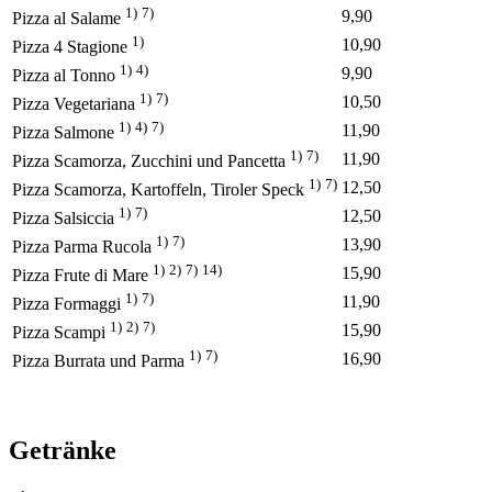
1)
7)
9,90
Pizza al Salame
1)
10,90
Pizza 4 Stagione
1)
4)
9,90
Pizza al Tonno
1)
7)
10,50
Pizza Vegetariana
1)
4)
7)
11,90
Pizza Salmone
1)
7)
11,90
Pizza Scamorza, Zucchini und Pancetta
1)
7)
12,50
Pizza Scamorza, Kartoffeln, Tiroler Speck
1)
7)
12,50
Pizza Salsiccia
1)
7)
13,90
Pizza Parma Rucola
1)
2)
7)
14)
15,90
Pizza Frute di Mare
1)
7)
11,90
Pizza Formaggi
1)
2)
7)
15,90
Pizza Scampi
1)
7)
16,90
Pizza Burrata und Parma
Getränke