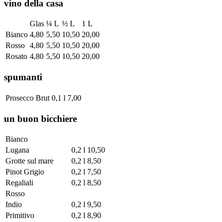
vino della casa
Glas
¼ L
½ L
1 L
Bianco
4,80
5,50
10,50
20,00
Rosso
4,80
5,50
10,50
20,00
Rosato
4,80
5,50
10,50
20,00
spumanti
Prosecco Brut
0,1 l
7,00
un buon bicchiere
Bianco
Lugana
0,2 l
10,50
Grotte sul mare
0,2 l
8,50
Pinot Grigio
0,2 l
7,50
Regaliali
0,2 l
8,50
Rosso
Indio
0,2 l
9,50
Primitivo
0,2 l
8,90