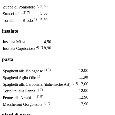
7)
5,50
Zuppa di Pomodoro
3)
7)
5,50
Stracciatella
1)
5,50
Tortellini in Brodo
insalate
Insalata Mista
4,50
4)
7)
8,90
Insalata Capricciosa
pasta
1)
9)
12,90
Spaghetti alla Bolognese
1)
11,90
Spaghetti Aglio Olio
1)
3)
13,00
Spaghetti alla Carbonara (italienische Art)
1)
7)
12,90
Tortellini alla Panna
1)
9)
12,90
Penne alla Arrabiata
1)
7)
12,90
Maccheroni Gorgonzola
piatti di pesce