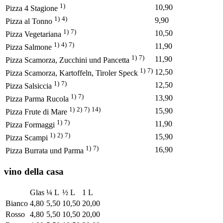
1)
10,90
Pizza 4 Stagione
1)
4)
9,90
Pizza al Tonno
1)
7)
10,50
Pizza Vegetariana
1)
4)
7)
11,90
Pizza Salmone
1)
7)
11,90
Pizza Scamorza, Zucchini und Pancetta
1)
7)
12,50
Pizza Scamorza, Kartoffeln, Tiroler Speck
1)
7)
12,50
Pizza Salsiccia
1)
7)
13,90
Pizza Parma Rucola
1)
2)
7)
14)
15,90
Pizza Frute di Mare
1)
7)
11,90
Pizza Formaggi
1)
2)
7)
15,90
Pizza Scampi
1)
7)
16,90
Pizza Burrata und Parma
vino della casa
Glas
¼ L
½ L
1 L
Bianco
4,80
5,50
10,50
20,00
Rosso
4,80
5,50
10,50
20,00