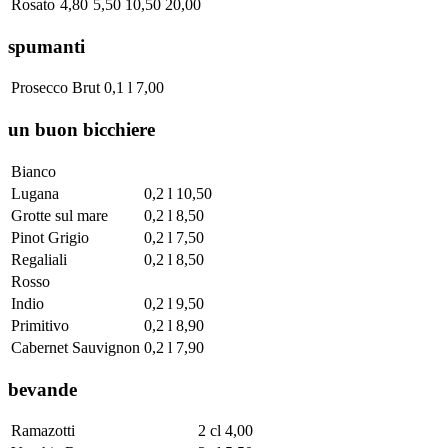
Rosato
4,80
5,50
10,50
20,00
spumanti
Prosecco Brut
0,1 l
7,00
un buon bicchiere
Bianco
Lugana
0,2 l
10,50
Grotte sul mare
0,2 l
8,50
Pinot Grigio
0,2 l
7,50
Regaliali
0,2 l
8,50
Rosso
Indio
0,2 l
9,50
Primitivo
0,2 l
8,90
Cabernet Sauvignon
0,2 l
7,90
bevande
Ramazotti
2 cl
4,00