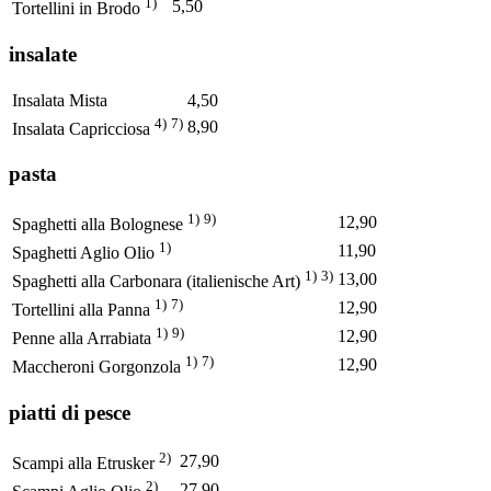
1)
5,50
Tortellini in Brodo
insalate
Insalata Mista
4,50
4)
7)
8,90
Insalata Capricciosa
pasta
1)
9)
12,90
Spaghetti alla Bolognese
1)
11,90
Spaghetti Aglio Olio
1)
3)
13,00
Spaghetti alla Carbonara (italienische Art)
1)
7)
12,90
Tortellini alla Panna
1)
9)
12,90
Penne alla Arrabiata
1)
7)
12,90
Maccheroni Gorgonzola
piatti di pesce
2)
27,90
Scampi alla Etrusker
2)
27,90