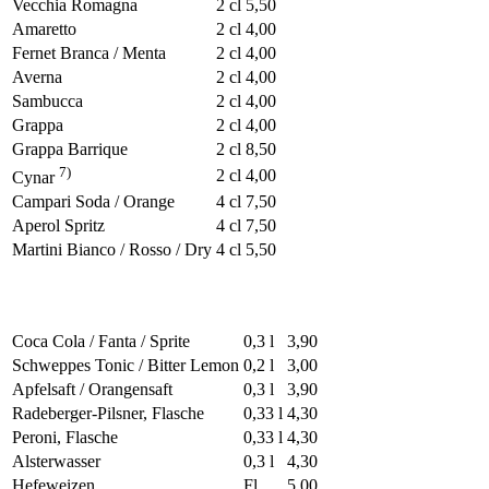
Vecchia Romagna
2 cl
5,50
Amaretto
2 cl
4,00
Fernet Branca / Menta
2 cl
4,00
Averna
2 cl
4,00
Sambucca
2 cl
4,00
Grappa
2 cl
4,00
Grappa Barrique
2 cl
8,50
7)
2 cl
4,00
Cynar
Campari Soda / Orange
4 cl
7,50
Aperol Spritz
4 cl
7,50
Martini Bianco / Rosso / Dry
4 cl
5,50
Coca Cola / Fanta / Sprite
0,3 l
3,90
Schweppes Tonic / Bitter Lemon
0,2 l
3,00
Apfelsaft / Orangensaft
0,3 l
3,90
Radeberger-Pilsner, Flasche
0,33 l
4,30
Peroni, Flasche
0,33 l
4,30
Alsterwasser
0,3 l
4,30
Hefeweizen
Fl
5,00