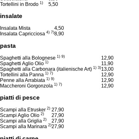
1)
Tortellini in Brodo
5,50
insalate
Insalata Mista
4,50
4)
7)
Insalata Capricciosa
8,90
pasta
1)
9)
Spaghetti alla Bolognese
12,90
1)
Spaghetti Aglio Olio
11,90
1)
3)
Spaghetti alla Carbonara (italienische Art)
13,00
1)
7)
Tortellini alla Panna
12,90
1)
9)
Penne alla Arrabiata
12,90
1)
7)
Maccheroni Gorgonzola
12,90
piatti di pesce
2)
Scampi alla Etrusker
27,90
2)
Scampi Aglio Olio
27,90
2)
Scampi alla Griglia
27,90
2)
Scampi alla Marinara
27,90
piatti di carne