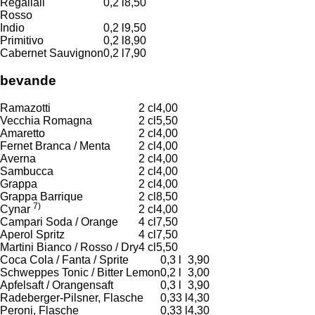
Regaliali
0,2 l
8,50
Rosso
Indio
0,2 l
9,50
Primitivo
0,2 l
8,90
Cabernet Sauvignon
0,2 l
7,90
bevande
Ramazotti
2 cl
4,00
Vecchia Romagna
2 cl
5,50
Amaretto
2 cl
4,00
Fernet Branca / Menta
2 cl
4,00
Averna
2 cl
4,00
Sambucca
2 cl
4,00
Grappa
2 cl
4,00
Grappa Barrique
2 cl
8,50
7)
Cynar
2 cl
4,00
Campari Soda / Orange
4 cl
7,50
Aperol Spritz
4 cl
7,50
Martini Bianco / Rosso / Dry
4 cl
5,50
Coca Cola / Fanta / Sprite
0,3 l
3,90
Schweppes Tonic / Bitter Lemon
0,2 l
3,00
Apfelsaft / Orangensaft
0,3 l
3,90
Radeberger-Pilsner, Flasche
0,33 l
4,30
Peroni, Flasche
0,33 l
4,30