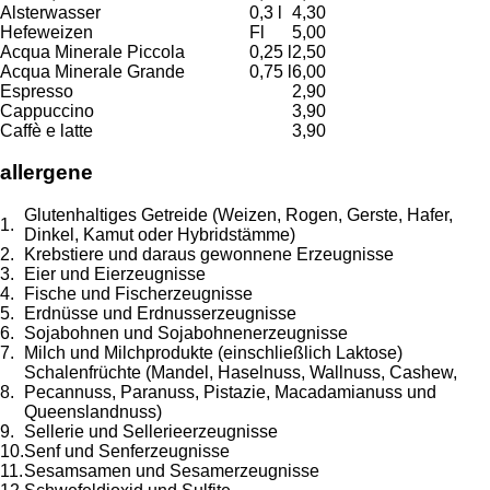
Alsterwasser
0,3 l
4,30
Hefeweizen
Fl
5,00
Acqua Minerale Piccola
0,25 l
2,50
Acqua Minerale Grande
0,75 l
6,00
Espresso
2,90
Cappuccino
3,90
Caffè e latte
3,90
allergene
Glutenhaltiges Getreide (Weizen, Rogen, Gerste, Hafer,
1.
Dinkel, Kamut oder Hybridstämme)
2.
Krebstiere und daraus gewonnene Erzeugnisse
3.
Eier und Eierzeugnisse
4.
Fische und Fischerzeugnisse
5.
Erdnüsse und Erdnusserzeugnisse
6.
Sojabohnen und Sojabohnenerzeugnisse
7.
Milch und Milchprodukte (einschließlich Laktose)
Schalenfrüchte (Mandel, Haselnuss, Wallnuss, Cashew,
8.
Pecannuss, Paranuss, Pistazie, Macadamianuss und
Queenslandnuss)
9.
Sellerie und Sellerieerzeugnisse
10.
Senf und Senferzeugnisse
11.
Sesamsamen und Sesamerzeugnisse