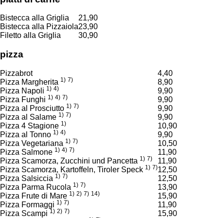
Bistecca alla Griglia
21,90
Bistecca alla Pizzaiola
23,90
Filetto alla Griglia
30,90
pizza
Pizzabrot
4,40
1)
7)
Pizza Margherita
8,90
1)
4)
Pizza Napoli
9,90
1)
4)
7)
Pizza Funghi
9,90
1)
7)
Pizza al Prosciutto
9,90
1)
7)
Pizza al Salame
9,90
1)
Pizza 4 Stagione
10,90
1)
4)
Pizza al Tonno
9,90
1)
7)
Pizza Vegetariana
10,50
1)
4)
7)
Pizza Salmone
11,90
1)
7)
Pizza Scamorza, Zucchini und Pancetta
11,90
1)
7)
Pizza Scamorza, Kartoffeln, Tiroler Speck
12,50
1)
7)
Pizza Salsiccia
12,50
1)
7)
Pizza Parma Rucola
13,90
1)
2)
7)
14)
Pizza Frute di Mare
15,90
1)
7)
Pizza Formaggi
11,90
1)
2)
7)
Pizza Scampi
15,90