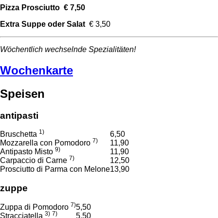
Pizza Prosciutto € 7,50
Extra Suppe oder Salat
€ 3,50
Wöchentlich wechselnde Spezialitäten!
Wochenkarte
Speisen
antipasti
1)
Bruschetta
6,50
7)
Mozzarella con Pomodoro
11,90
9)
Antipasto Misto
11,90
7)
Carpaccio di Carne
12,50
Prosciutto di Parma con Melone
13,90
zuppe
7)
Zuppa di Pomodoro
5,50
3)
7)
Stracciatella
5,50