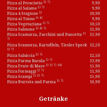
1)
7)
Pizza al Prosciutto
9,90
1)
7)
Pizza al Salame
9,90
1)
Pizza 4 Stagione
10,90
1)
4)
Pizza al Tonno
9,90
1)
7)
Pizza Vegetariana
10,50
1)
4)
7)
Pizza Salmone
11,90
1)
Pizza Scamorza, Zucchini und Pancetta
11,90
7)
Pizza Scamorza, Kartoffeln, Tiroler Speck
12,50
1)
7)
1)
7)
Pizza Salsiccia
12,50
1)
7)
Pizza Parma Rucola
13,90
1)
2)
7)
14)
Pizza Frute di Mare
15,90
1)
7)
Pizza Formaggi
11,90
1)
2)
7)
Pizza Scampi
15,90
1)
7)
Pizza Burrata und Parma
16,90
Getränke