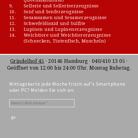
9.
Sellerie und Sellerieerzeugnisse
10.
Senf und Senferzeugnisse
11.
Sesamsamen und Sesamerzeugnisse
12.
Schwefeldioxid und Sulfite
13.
Lupinen und Lupinenerzeugnisse
14.
Weichtiere und Weichtiererzeugnisse
(Schnecken, Tintenfisch, Muscheln)
Grindelhof 45
· 20146 Hamburg · 040/410 13 05 ·
Geöffnet von 12:00 bis 24:00 Uhr. Montag Ruhetag.
Mittagskarte jede Woche frisch auf’s Smartphone
oder PC? Melden Sie sich an: