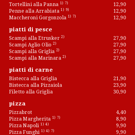
1)
7)
Tortellini alla Panna
12,90
1)
9)
Penne alla Arrabiata
12,90
1)
7)
Maccheroni Gorgonzola
12,90
piatti di pesce
2)
Scampi alla Etrusker
27,90
2)
Scampi Aglio Olio
27,90
2)
Scampi alla Griglia
27,90
2)
Scampi alla Marinara
27,90
piatti di carne
Bistecca alla Griglia
21,90
Bistecca alla Pizzaiola
23,90
Filetto alla Griglia
30,90
pizza
Pizzabrot
4,40
1)
7)
Pizza Margherita
8,90
1)
4)
Pizza Napoli
9,90
1)
4)
7)
Pizza Funghi
9,90