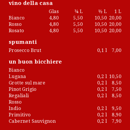
vino della casa
Glas
¼ L
½ L
1 L
Bianco
4,80
5,50
10,50
20,00
Rosso
4,80
5,50
10,50
20,00
Rosato
4,80
5,50
10,50
20,00
spumanti
Prosecco Brut
0,1 l
7,00
un buon bicchiere
Bianco
Lugana
0,2 l
10,50
Grotte sul mare
0,2 l
8,50
Pinot Grigio
0,2 l
7,50
Regaliali
0,2 l
8,50
Rosso
Indio
0,2 l
9,50
Primitivo
0,2 l
8,90
Cabernet Sauvignon
0,2 l
7,90