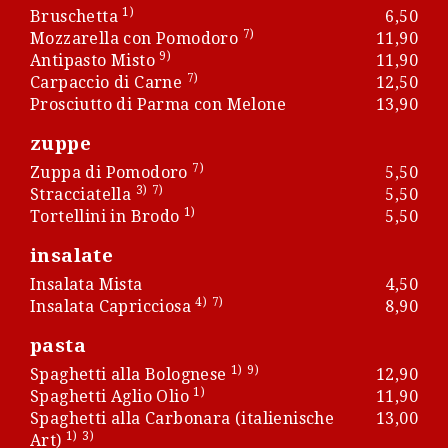
1)
Bruschetta
6,50
7)
Mozzarella con Pomodoro
11,90
9)
Antipasto Misto
11,90
7)
Carpaccio di Carne
12,50
Prosciutto di Parma con Melone
13,90
zuppe
7)
Zuppa di Pomodoro
5,50
3)
7)
Stracciatella
5,50
1)
Tortellini in Brodo
5,50
insalate
Insalata Mista
4,50
4)
7)
Insalata Capricciosa
8,90
pasta
1)
9)
Spaghetti alla Bolognese
12,90
1)
Spaghetti Aglio Olio
11,90
Spaghetti alla Carbonara (italienische
13,00
1)
3)
Art)