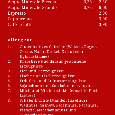
Acqua Minerale Piccola
0,25 l
2,50
Acqua Minerale Grande
0,75 l
6,00
Espresso
2,90
Cappuccino
3,90
Caffè e latte
3,90
allergene
1.
Glutenhaltiges Getreide (Weizen, Rogen,
Gerste, Hafer, Dinkel, Kamut oder
Hybridstämme)
2.
Krebstiere und daraus gewonnene
Erzeugnisse
3.
Eier und Eierzeugnisse
4.
Fische und Fischerzeugnisse
5.
Erdnüsse und Erdnusserzeugnisse
6.
Sojabohnen und Sojabohnenerzeugnisse
7.
Milch und Milchprodukte (einschließlich
Laktose)
8.
Schalenfrüchte (Mandel, Haselnuss,
Wallnuss, Cashew, Pecannuss, Paranuss,
Pistazie, Macadamianuss und
Queenslandnuss)