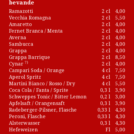
bevande
Ramazotti
2 cl
4,00
Vecchia Romagna
2 cl
5,50
Amaretto
2 cl
4,00
Fernet Branca / Menta
2 cl
4,00
Averna
2 cl
4,00
Sambucca
2 cl
4,00
Grappa
2 cl
4,00
Grappa Barrique
2 cl
8,50
7)
Cynar
2 cl
4,00
Campari Soda / Orange
4 cl
7,50
Aperol Spritz
4 cl
7,50
Martini Bianco / Rosso / Dry
4 cl
5,50
Coca Cola / Fanta / Sprite
0,3 l
3,90
Schweppes Tonic / Bitter Lemon
0,2 l
3,00
Apfelsaft / Orangensaft
0,3 l
3,90
Radeberger-Pilsner, Flasche
0,33 l
4,30
Peroni, Flasche
0,33 l
4,30
Alsterwasser
0,3 l
4,30
Hefeweizen
Fl
5,00