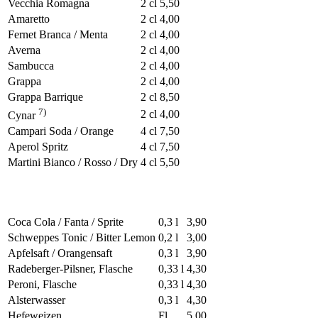
Vecchia Romagna
2 cl
5,50
Amaretto
2 cl
4,00
Fernet Branca / Menta
2 cl
4,00
Averna
2 cl
4,00
Sambucca
2 cl
4,00
Grappa
2 cl
4,00
Grappa Barrique
2 cl
8,50
7)
2 cl
4,00
Cynar
Campari Soda / Orange
4 cl
7,50
Aperol Spritz
4 cl
7,50
Martini Bianco / Rosso / Dry
4 cl
5,50
Coca Cola / Fanta / Sprite
0,3 l
3,90
Schweppes Tonic / Bitter Lemon
0,2 l
3,00
Apfelsaft / Orangensaft
0,3 l
3,90
Radeberger-Pilsner, Flasche
0,33 l
4,30
Peroni, Flasche
0,33 l
4,30
Alsterwasser
0,3 l
4,30
Hefeweizen
Fl
5,00