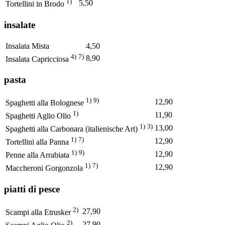
1)
5,50
Tortellini in Brodo
insalate
Insalata Mista
4,50
4)
7)
8,90
Insalata Capricciosa
pasta
1)
9)
12,90
Spaghetti alla Bolognese
1)
11,90
Spaghetti Aglio Olio
1)
3)
13,00
Spaghetti alla Carbonara (italienische Art)
1)
7)
12,90
Tortellini alla Panna
1)
9)
12,90
Penne alla Arrabiata
1)
7)
12,90
Maccheroni Gorgonzola
piatti di pesce
2)
27,90
Scampi alla Etrusker
2)
27,90