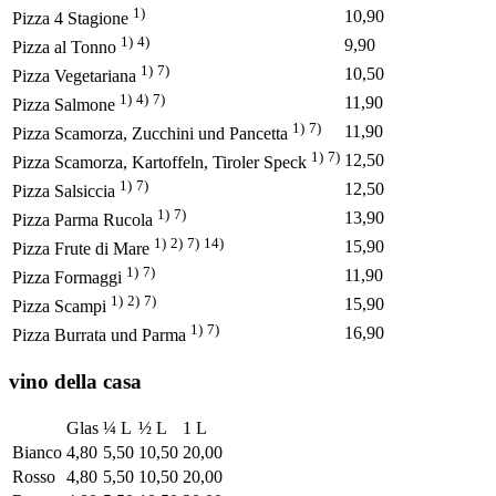
1)
10,90
Pizza 4 Stagione
1)
4)
9,90
Pizza al Tonno
1)
7)
10,50
Pizza Vegetariana
1)
4)
7)
11,90
Pizza Salmone
1)
7)
11,90
Pizza Scamorza, Zucchini und Pancetta
1)
7)
12,50
Pizza Scamorza, Kartoffeln, Tiroler Speck
1)
7)
12,50
Pizza Salsiccia
1)
7)
13,90
Pizza Parma Rucola
1)
2)
7)
14)
15,90
Pizza Frute di Mare
1)
7)
11,90
Pizza Formaggi
1)
2)
7)
15,90
Pizza Scampi
1)
7)
16,90
Pizza Burrata und Parma
vino della casa
Glas
¼ L
½ L
1 L
Bianco
4,80
5,50
10,50
20,00
Rosso
4,80
5,50
10,50
20,00