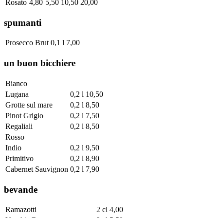
Rosato
4,80
5,50
10,50
20,00
spumanti
Prosecco Brut
0,1 l
7,00
un buon bicchiere
Bianco
Lugana
0,2 l
10,50
Grotte sul mare
0,2 l
8,50
Pinot Grigio
0,2 l
7,50
Regaliali
0,2 l
8,50
Rosso
Indio
0,2 l
9,50
Primitivo
0,2 l
8,90
Cabernet Sauvignon
0,2 l
7,90
bevande
Ramazotti
2 cl
4,00