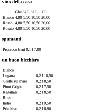
vino della casa
Glas
¼ L
½ L
1 L
Bianco
4,80
5,50
10,50
20,00
Rosso
4,80
5,50
10,50
20,00
Rosato
4,80
5,50
10,50
20,00
spumanti
Prosecco Brut
0,1 l
7,00
un buon bicchiere
Bianco
Lugana
0,2 l
10,50
Grotte sul mare
0,2 l
8,50
Pinot Grigio
0,2 l
7,50
Regaliali
0,2 l
8,50
Rosso
Indio
0,2 l
9,50
Primitivo
0,2 l
8,90