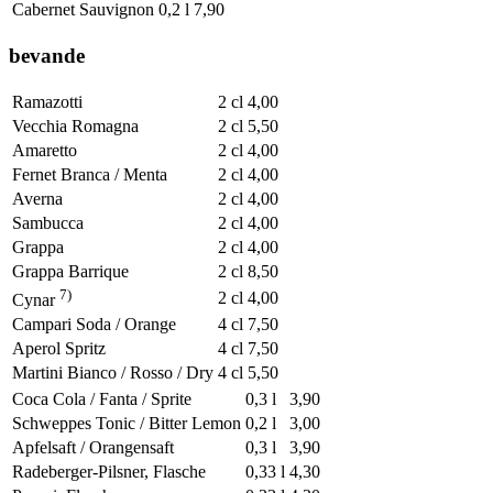
Cabernet Sauvignon
0,2 l
7,90
bevande
Ramazotti
2 cl
4,00
Vecchia Romagna
2 cl
5,50
Amaretto
2 cl
4,00
Fernet Branca / Menta
2 cl
4,00
Averna
2 cl
4,00
Sambucca
2 cl
4,00
Grappa
2 cl
4,00
Grappa Barrique
2 cl
8,50
7)
2 cl
4,00
Cynar
Campari Soda / Orange
4 cl
7,50
Aperol Spritz
4 cl
7,50
Martini Bianco / Rosso / Dry
4 cl
5,50
Coca Cola / Fanta / Sprite
0,3 l
3,90
Schweppes Tonic / Bitter Lemon
0,2 l
3,00
Apfelsaft / Orangensaft
0,3 l
3,90
Radeberger-Pilsner, Flasche
0,33 l
4,30