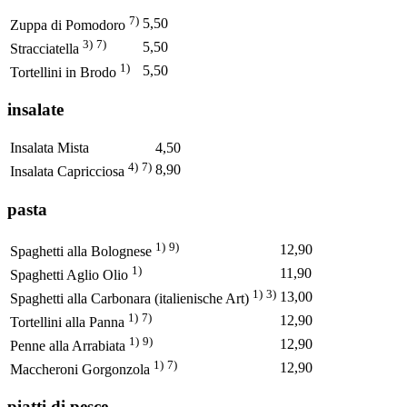
7)
5,50
Zuppa di Pomodoro
3)
7)
5,50
Stracciatella
1)
5,50
Tortellini in Brodo
insalate
Insalata Mista
4,50
4)
7)
8,90
Insalata Capricciosa
pasta
1)
9)
12,90
Spaghetti alla Bolognese
1)
11,90
Spaghetti Aglio Olio
1)
3)
13,00
Spaghetti alla Carbonara (italienische Art)
1)
7)
12,90
Tortellini alla Panna
1)
9)
12,90
Penne alla Arrabiata
1)
7)
12,90
Maccheroni Gorgonzola
piatti di pesce