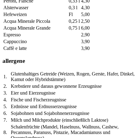
Peroni, Flasche
0,33 l
4,30
Alsterwasser
0,3 l
4,30
Hefeweizen
Fl
5,00
Acqua Minerale Piccola
0,25 l
2,50
Acqua Minerale Grande
0,75 l
6,00
Espresso
2,90
Cappuccino
3,90
Caffè e latte
3,90
allergene
Glutenhaltiges Getreide (Weizen, Rogen, Gerste, Hafer, Dinkel,
1.
Kamut oder Hybridstämme)
2.
Krebstiere und daraus gewonnene Erzeugnisse
3.
Eier und Eierzeugnisse
4.
Fische und Fischerzeugnisse
5.
Erdnüsse und Erdnusserzeugnisse
6.
Sojabohnen und Sojabohnenerzeugnisse
7.
Milch und Milchprodukte (einschließlich Laktose)
Schalenfrüchte (Mandel, Haselnuss, Wallnuss, Cashew,
8.
Pecannuss, Paranuss, Pistazie, Macadamianuss und
Queenslandnuss)