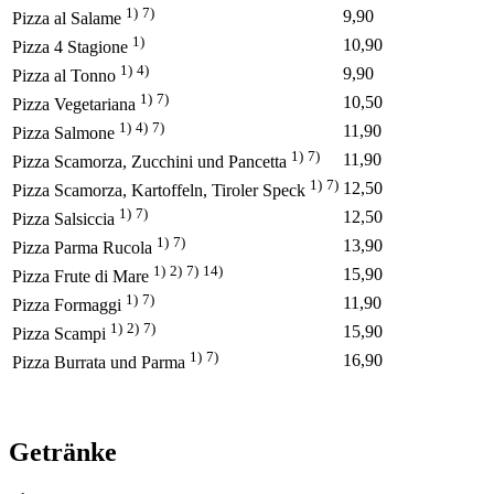
1)
7)
9,90
Pizza al Salame
1)
10,90
Pizza 4 Stagione
1)
4)
9,90
Pizza al Tonno
1)
7)
10,50
Pizza Vegetariana
1)
4)
7)
11,90
Pizza Salmone
1)
7)
11,90
Pizza Scamorza, Zucchini und Pancetta
1)
7)
12,50
Pizza Scamorza, Kartoffeln, Tiroler Speck
1)
7)
12,50
Pizza Salsiccia
1)
7)
13,90
Pizza Parma Rucola
1)
2)
7)
14)
15,90
Pizza Frute di Mare
1)
7)
11,90
Pizza Formaggi
1)
2)
7)
15,90
Pizza Scampi
1)
7)
16,90
Pizza Burrata und Parma
Getränke