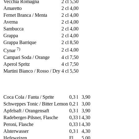
Vecchia Romagna
2 cl
5,50
Amaretto
2 cl
4,00
Fernet Branca / Menta
2 cl
4,00
Averna
2 cl
4,00
Sambucca
2 cl
4,00
Grappa
2 cl
4,00
Grappa Barrique
2 cl
8,50
7)
2 cl
4,00
Cynar
Campari Soda / Orange
4 cl
7,50
Aperol Spritz
4 cl
7,50
Martini Bianco / Rosso / Dry
4 cl
5,50
Coca Cola / Fanta / Sprite
0,3 l
3,90
Schweppes Tonic / Bitter Lemon
0,2 l
3,00
Apfelsaft / Orangensaft
0,3 l
3,90
Radeberger-Pilsner, Flasche
0,33 l
4,30
Peroni, Flasche
0,33 l
4,30
Alsterwasser
0,3 l
4,30
Hefeweizen
Fl
5,00