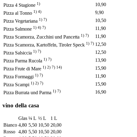
1)
10,90
Pizza 4 Stagione
1)
4)
9,90
Pizza al Tonno
1)
7)
10,50
Pizza Vegetariana
1)
4)
7)
11,90
Pizza Salmone
1)
7)
11,90
Pizza Scamorza, Zucchini und Pancetta
1)
7)
12,50
Pizza Scamorza, Kartoffeln, Tiroler Speck
1)
7)
12,50
Pizza Salsiccia
1)
7)
13,90
Pizza Parma Rucola
1)
2)
7)
14)
15,90
Pizza Frute di Mare
1)
7)
11,90
Pizza Formaggi
1)
2)
7)
15,90
Pizza Scampi
1)
7)
16,90
Pizza Burrata und Parma
vino della casa
Glas
¼ L
½ L
1 L
Bianco
4,80
5,50
10,50
20,00
Rosso
4,80
5,50
10,50
20,00