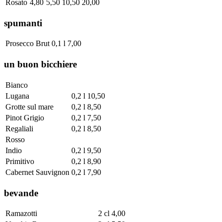
Rosato
4,80
5,50
10,50
20,00
spumanti
Prosecco Brut
0,1 l
7,00
un buon bicchiere
Bianco
Lugana
0,2 l
10,50
Grotte sul mare
0,2 l
8,50
Pinot Grigio
0,2 l
7,50
Regaliali
0,2 l
8,50
Rosso
Indio
0,2 l
9,50
Primitivo
0,2 l
8,90
Cabernet Sauvignon
0,2 l
7,90
bevande
Ramazotti
2 cl
4,00