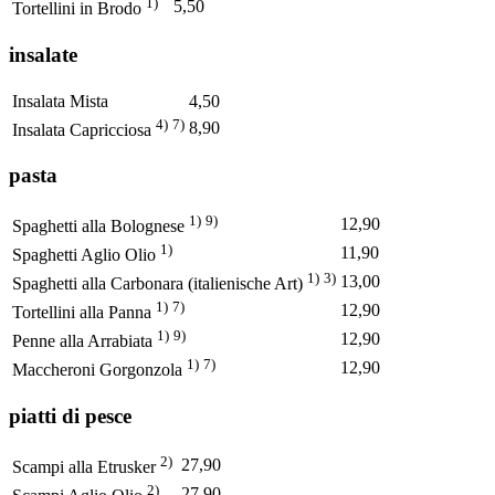
1)
5,50
Tortellini in Brodo
insalate
Insalata Mista
4,50
4)
7)
8,90
Insalata Capricciosa
pasta
1)
9)
12,90
Spaghetti alla Bolognese
1)
11,90
Spaghetti Aglio Olio
1)
3)
13,00
Spaghetti alla Carbonara (italienische Art)
1)
7)
12,90
Tortellini alla Panna
1)
9)
12,90
Penne alla Arrabiata
1)
7)
12,90
Maccheroni Gorgonzola
piatti di pesce
2)
27,90
Scampi alla Etrusker
2)
27,90